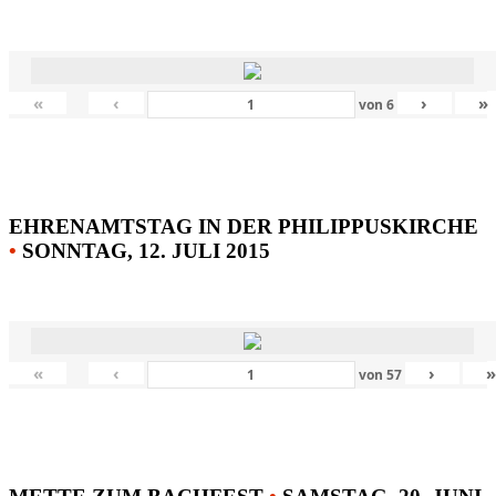
«
‹
›
»
von
6
EHRENAMTSTAG IN DER PHILIPPUSKIRCHE
•
SONNTAG, 12. JULI 2015
«
‹
›
von
57