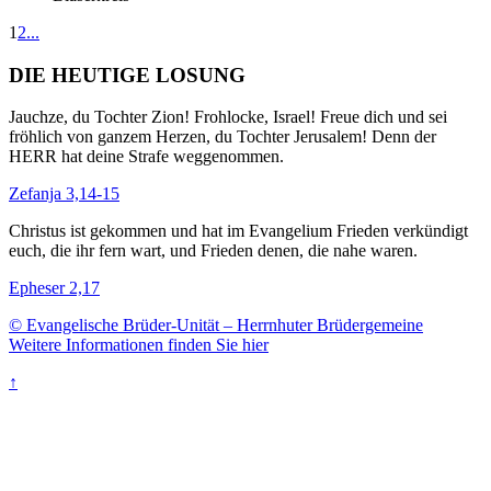
1
2
...
DIE HEUTIGE LOSUNG
Jauchze, du Tochter Zion! Frohlocke, Israel! Freue dich und sei
fröhlich von ganzem Herzen, du Tochter Jerusalem! Denn der
HERR hat deine Strafe weggenommen.
Zefanja 3,14-15
Christus ist gekommen und hat im Evangelium Frieden verkündigt
euch, die ihr fern wart, und Frieden denen, die nahe waren.
Epheser 2,17
© Evangelische Brüder-Unität – Herrnhuter Brüdergemeine
Weitere Informationen finden Sie hier
↑