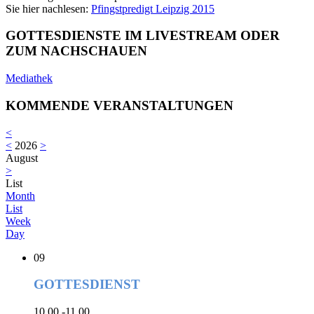
Sie hier nachlesen:
Pfingstpredigt Leipzig 2015
GOTTESDIENSTE IM LIVESTREAM ODER
ZUM NACHSCHAUEN
Mediathek
KOMMENDE VERANSTALTUNGEN
<
<
2026
>
August
>
List
Month
List
Week
Day
09
GOTTESDIENST
10.00 -11.00