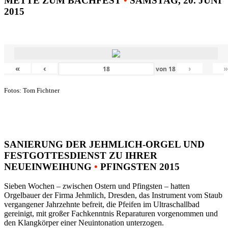
METTE ZUM BACHFEST
•
SAMSTAG, 20. JUNI
2015
«
‹
›
von
18
Fotos: Tom Fichtner
SANIERUNG DER JEHMLICH-ORGEL UND
FESTGOTTESDIENST ZU IHRER
NEUEINWEIHUNG
•
PFINGSTEN 2015
Sieben Wochen – zwischen Ostern und Pfingsten – hatten
Orgelbauer der Firma Jehmlich, Dresden, das Instrument vom Staub
vergangener Jahrzehnte befreit, die Pfeifen im Ultraschallbad
gereinigt, mit großer Fachkenntnis Reparaturen vorgenommen und
den Klangkörper einer Neuintonation unterzogen.