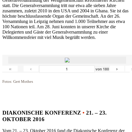
Generalversammlung der Weltgemeinschaft Reformierter Kirchen
statt. Die Generalversammlung tritt nur etwa alle sieben Jahre
zusammen, zuletzt 2010 in den USA und 2004 in Ghana. Sie ist das
höchste beschlussfassende Organ der Gemeinschaft. An der 26.
Versammlung in Leipzig nehmen rund 1.000 Teilnehmer aus etwa
100 Nationen teil. Am 28. Juni konnten in unserer Kirche die
Delegierten und Gäste der Generalversammlung zu einer
Willkommensfeier mit viel Musik begrüßt werden.
«
‹
›
von
180
Fotos: Gert Mothes
DIAKONISCHE KONFERENZ
•
21. – 23.
OKTOBER 2016
Vom 21. – 23. Oktober 2016 fand die Diakonische Konferenz der