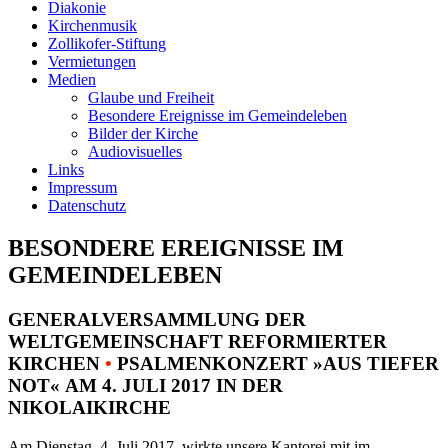
Diakonie
Kirchenmusik
Zollikofer-Stiftung
Vermietungen
Medien
Glaube und Freiheit
Besondere Ereignisse im Gemeindeleben
Bilder der Kirche
Audiovisuelles
Links
Impressum
Datenschutz
BESONDERE EREIGNISSE IM
GEMEINDELEBEN
GENERALVERSAMMLUNG DER
WELTGEMEINSCHAFT REFORMIERTER
KIRCHEN
•
PSALMENKONZERT »AUS TIEFER
NOT« AM 4. JULI 2017 IN DER
NIKOLAIKIRCHE
Am Dienstag, 4. Juli 2017, wirkte unsere Kantorei mit im