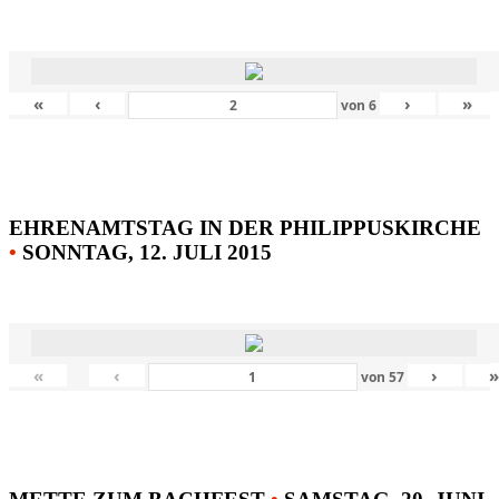
«
‹
›
»
von
6
EHRENAMTSTAG IN DER PHILIPPUSKIRCHE
•
SONNTAG, 12. JULI 2015
«
‹
›
von
57