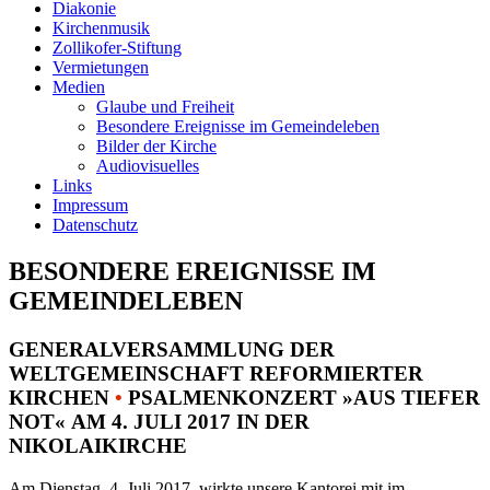
Diakonie
Kirchenmusik
Zollikofer-Stiftung
Vermietungen
Medien
Glaube und Freiheit
Besondere Ereignisse im Gemeindeleben
Bilder der Kirche
Audiovisuelles
Links
Impressum
Datenschutz
BESONDERE EREIGNISSE IM
GEMEINDELEBEN
GENERALVERSAMMLUNG DER
WELTGEMEINSCHAFT REFORMIERTER
KIRCHEN
•
PSALMENKONZERT »AUS TIEFER
NOT« AM 4. JULI 2017 IN DER
NIKOLAIKIRCHE
Am Dienstag, 4. Juli 2017, wirkte unsere Kantorei mit im