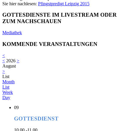
Sie hier nachlesen:
Pfingstpredigt Leipzig 2015
GOTTESDIENSTE IM LIVESTREAM ODER
ZUM NACHSCHAUEN
Mediathek
KOMMENDE VERANSTALTUNGEN
<
<
2026
>
August
>
List
Month
List
Week
Day
09
GOTTESDIENST
10.00 -11.00