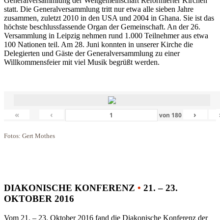
Generalversammlung der Weltgemeinschaft Reformierter Kirchen
statt. Die Generalversammlung tritt nur etwa alle sieben Jahre
zusammen, zuletzt 2010 in den USA und 2004 in Ghana. Sie ist das
höchste beschlussfassende Organ der Gemeinschaft. An der 26.
Versammlung in Leipzig nehmen rund 1.000 Teilnehmer aus etwa
100 Nationen teil. Am 28. Juni konnten in unserer Kirche die
Delegierten und Gäste der Generalversammlung zu einer
Willkommensfeier mit viel Musik begrüßt werden.
«
‹
›
von
180
Fotos: Gert Mothes
DIAKONISCHE KONFERENZ
•
21. – 23.
OKTOBER 2016
Vom 21. – 23. Oktober 2016 fand die Diakonische Konferenz der