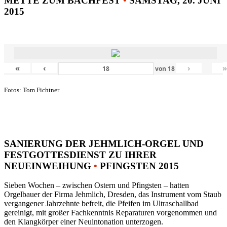
METTE ZUM BACHFEST
•
SAMSTAG, 20. JUNI
2015
«
‹
›
von
18
Fotos: Tom Fichtner
SANIERUNG DER JEHMLICH-ORGEL UND
FESTGOTTESDIENST ZU IHRER
NEUEINWEIHUNG
•
PFINGSTEN 2015
Sieben Wochen – zwischen Ostern und Pfingsten – hatten
Orgelbauer der Firma Jehmlich, Dresden, das Instrument vom Staub
vergangener Jahrzehnte befreit, die Pfeifen im Ultraschallbad
gereinigt, mit großer Fachkenntnis Reparaturen vorgenommen und
den Klangkörper einer Neuintonation unterzogen.