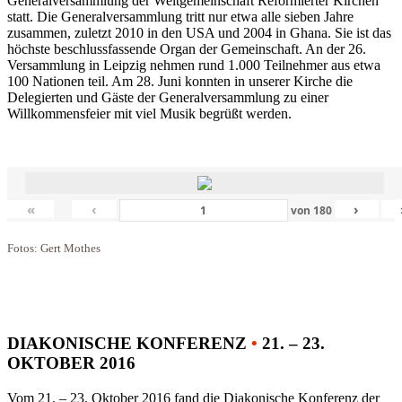
Generalversammlung der Weltgemeinschaft Reformierter Kirchen
statt. Die Generalversammlung tritt nur etwa alle sieben Jahre
zusammen, zuletzt 2010 in den USA und 2004 in Ghana. Sie ist das
höchste beschlussfassende Organ der Gemeinschaft. An der 26.
Versammlung in Leipzig nehmen rund 1.000 Teilnehmer aus etwa
100 Nationen teil. Am 28. Juni konnten in unserer Kirche die
Delegierten und Gäste der Generalversammlung zu einer
Willkommensfeier mit viel Musik begrüßt werden.
«
‹
›
von
180
Fotos: Gert Mothes
DIAKONISCHE KONFERENZ
•
21. – 23.
OKTOBER 2016
Vom 21. – 23. Oktober 2016 fand die Diakonische Konferenz der