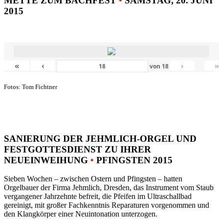
METTE ZUM BACHFEST
•
SAMSTAG, 20. JUNI
2015
«
‹
›
von
18
Fotos: Tom Fichtner
SANIERUNG DER JEHMLICH-ORGEL UND
FESTGOTTESDIENST ZU IHRER
NEUEINWEIHUNG
•
PFINGSTEN 2015
Sieben Wochen – zwischen Ostern und Pfingsten – hatten
Orgelbauer der Firma Jehmlich, Dresden, das Instrument vom Staub
vergangener Jahrzehnte befreit, die Pfeifen im Ultraschallbad
gereinigt, mit großer Fachkenntnis Reparaturen vorgenommen und
den Klangkörper einer Neuintonation unterzogen.