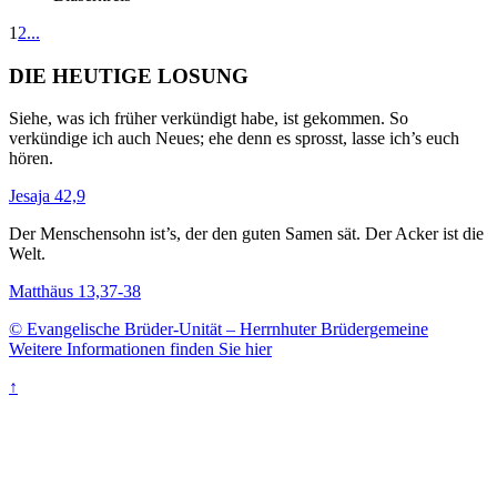
1
2
...
DIE HEUTIGE LOSUNG
Siehe, was ich früher verkündigt habe, ist gekommen. So
verkündige ich auch Neues; ehe denn es sprosst, lasse ich’s euch
hören.
Jesaja 42,9
Der Menschensohn ist’s, der den guten Samen sät. Der Acker ist die
Welt.
Matthäus 13,37-38
© Evangelische Brüder-Unität – Herrnhuter Brüdergemeine
Weitere Informationen finden Sie hier
↑