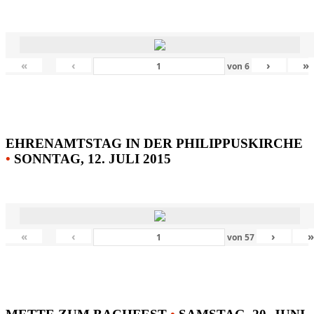
«
‹
›
»
von
6
EHRENAMTSTAG IN DER PHILIPPUSKIRCHE
•
SONNTAG, 12. JULI 2015
«
‹
›
von
57