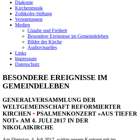
Diakonie
Kirchenmusik
Zollikofer-Stiftung
Vermietungen
Medien
Glaube und Freiheit
Besondere Ereignisse im Gemeindeleben
Bilder der Kirche
Audiovisuelles
Links
Impressum
Datenschutz
BESONDERE EREIGNISSE IM
GEMEINDELEBEN
GENERALVERSAMMLUNG DER
WELTGEMEINSCHAFT REFORMIERTER
KIRCHEN
•
PSALMENKONZERT »AUS TIEFER
NOT« AM 4. JULI 2017 IN DER
NIKOLAIKIRCHE
Am Dienstag, 4. Juli 2017, wirkte unsere Kantorei mit im