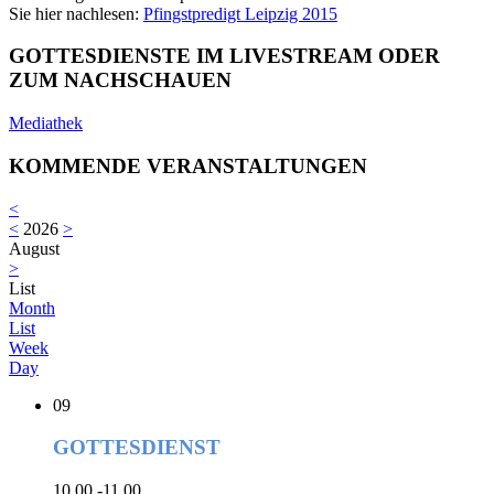
Sie hier nachlesen:
Pfingstpredigt Leipzig 2015
GOTTESDIENSTE IM LIVESTREAM ODER
ZUM NACHSCHAUEN
Mediathek
KOMMENDE VERANSTALTUNGEN
<
<
2026
>
August
>
List
Month
List
Week
Day
09
GOTTESDIENST
10.00 -11.00