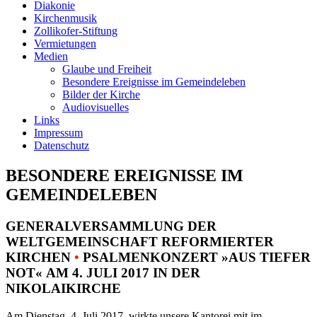
Diakonie
Kirchenmusik
Zollikofer-Stiftung
Vermietungen
Medien
Glaube und Freiheit
Besondere Ereignisse im Gemeindeleben
Bilder der Kirche
Audiovisuelles
Links
Impressum
Datenschutz
BESONDERE EREIGNISSE IM
GEMEINDELEBEN
GENERALVERSAMMLUNG DER
WELTGEMEINSCHAFT REFORMIERTER
KIRCHEN
•
PSALMENKONZERT »AUS TIEFER
NOT« AM 4. JULI 2017 IN DER
NIKOLAIKIRCHE
Am Dienstag, 4. Juli 2017, wirkte unsere Kantorei mit im