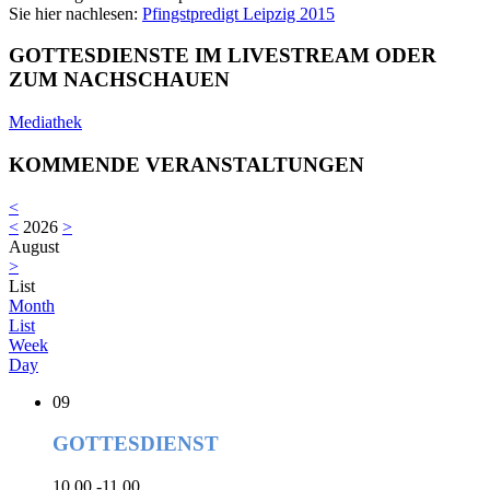
Sie hier nachlesen:
Pfingstpredigt Leipzig 2015
GOTTESDIENSTE IM LIVESTREAM ODER
ZUM NACHSCHAUEN
Mediathek
KOMMENDE VERANSTALTUNGEN
<
<
2026
>
August
>
List
Month
List
Week
Day
09
GOTTESDIENST
10.00 -11.00