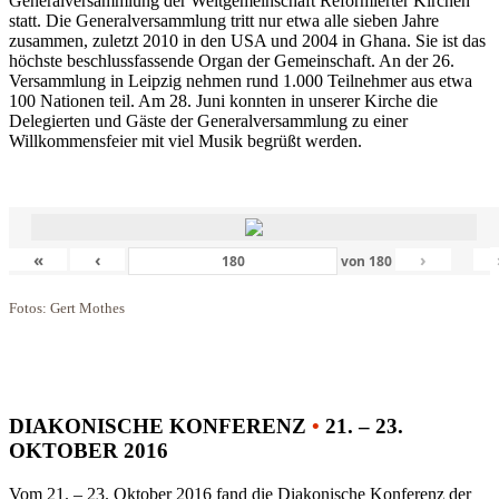
Generalversammlung der Weltgemeinschaft Reformierter Kirchen
statt. Die Generalversammlung tritt nur etwa alle sieben Jahre
zusammen, zuletzt 2010 in den USA und 2004 in Ghana. Sie ist das
höchste beschlussfassende Organ der Gemeinschaft. An der 26.
Versammlung in Leipzig nehmen rund 1.000 Teilnehmer aus etwa
100 Nationen teil. Am 28. Juni konnten in unserer Kirche die
Delegierten und Gäste der Generalversammlung zu einer
Willkommensfeier mit viel Musik begrüßt werden.
«
‹
›
von
180
Fotos: Gert Mothes
DIAKONISCHE KONFERENZ
•
21. – 23.
OKTOBER 2016
Vom 21. – 23. Oktober 2016 fand die Diakonische Konferenz der