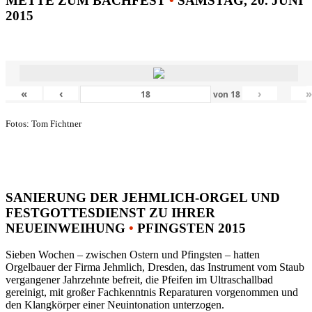
METTE ZUM BACHFEST
•
SAMSTAG, 20. JUNI
2015
«
‹
›
von
18
Fotos: Tom Fichtner
SANIERUNG DER JEHMLICH-ORGEL UND
FESTGOTTESDIENST ZU IHRER
NEUEINWEIHUNG
•
PFINGSTEN 2015
Sieben Wochen – zwischen Ostern und Pfingsten – hatten
Orgelbauer der Firma Jehmlich, Dresden, das Instrument vom Staub
vergangener Jahrzehnte befreit, die Pfeifen im Ultraschallbad
gereinigt, mit großer Fachkenntnis Reparaturen vorgenommen und
den Klangkörper einer Neuintonation unterzogen.