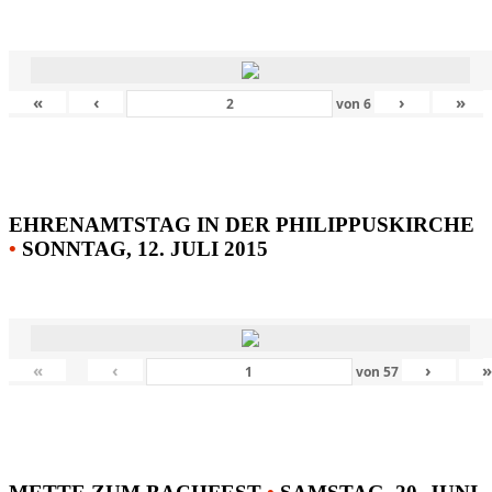
«
‹
›
»
von
6
EHRENAMTSTAG IN DER PHILIPPUSKIRCHE
•
SONNTAG, 12. JULI 2015
«
‹
›
von
57