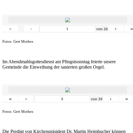
«
‹
›
von
26
Fotos: Gert Mothes
Im Abendmahlsgottesdienst am Pfingstsonntag feierte unsere
Gemeinde die Einweihung der sanierten großen Orgel.
«
‹
›
»
von
39
Fotos: Gert Mothes
Die Predigt von Kirchenpräsident Dr. Martin Heimbucher können