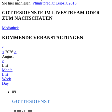
Sie hier nachlesen:
Pfingstpredigt Leipzig 2015
GOTTESDIENSTE IM LIVESTREAM ODER
ZUM NACHSCHAUEN
Mediathek
KOMMENDE VERANSTALTUNGEN
<
<
2026
>
August
>
List
Month
List
Week
Day
09
GOTTESDIENST
10.00 -11.00