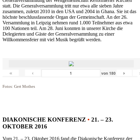
Generalversammlung der Weltgemeinschaft Reformierter Kirchen
statt. Die Generalversammlung tritt nur etwa alle sieben Jahre
zusammen, zuletzt 2010 in den USA und 2004 in Ghana. Sie ist das
höchste beschlussfassende Organ der Gemeinschaft. An der 26.
Versammlung in Leipzig nehmen rund 1.000 Teilnehmer aus etwa
100 Nationen teil. Am 28. Juni konnten in unserer Kirche die
Delegierten und Gäste der Generalversammlung zu einer
Willkommensfeier mit viel Musik begrüßt werden.
«
‹
›
von
180
Fotos: Gert Mothes
DIAKONISCHE KONFERENZ
•
21. – 23.
OKTOBER 2016
Vom 21. – 23. Oktober 2016 fand die Diakonische Konferenz der