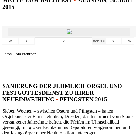
METTE ZUM BACHFEST
•
SAMSTAG, 20. JUNI
2015
«
‹
›
»
von
18
Fotos: Tom Fichtner
SANIERUNG DER JEHMLICH-ORGEL UND
FESTGOTTESDIENST ZU IHRER
NEUEINWEIHUNG
•
PFINGSTEN 2015
Sieben Wochen – zwischen Ostern und Pfingsten – hatten
Orgelbauer der Firma Jehmlich, Dresden, das Instrument vom Staub
vergangener Jahrzehnte befreit, die Pfeifen im Ultraschallbad
gereinigt, mit großer Fachkenntnis Reparaturen vorgenommen und
den Klangkörper einer Neuintonation unterzogen.