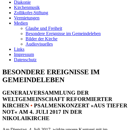
Diakonie
Kirchenmusik
Zollikofer-Stiftung
Vermietungen
Medien
Glaube und Freiheit
Besondere Ereignisse im Gemeindeleben
Bilder der Kirche
Audiovisuelles
Links
Impressum
Datenschutz
BESONDERE EREIGNISSE IM
GEMEINDELEBEN
GENERALVERSAMMLUNG DER
WELTGEMEINSCHAFT REFORMIERTER
KIRCHEN
•
PSALMENKONZERT »AUS TIEFER
NOT« AM 4. JULI 2017 IN DER
NIKOLAIKIRCHE
Am Dienstag, 4. Juli 2017, wirkte unsere Kantorei mit im