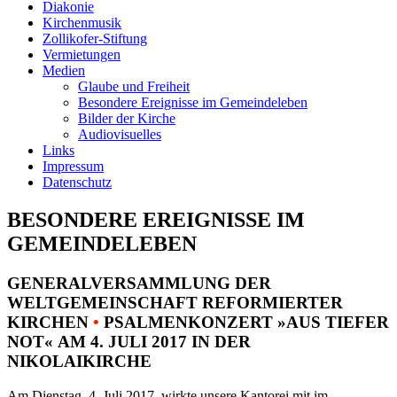
Diakonie
Kirchenmusik
Zollikofer-Stiftung
Vermietungen
Medien
Glaube und Freiheit
Besondere Ereignisse im Gemeindeleben
Bilder der Kirche
Audiovisuelles
Links
Impressum
Datenschutz
BESONDERE EREIGNISSE IM
GEMEINDELEBEN
GENERALVERSAMMLUNG DER
WELTGEMEINSCHAFT REFORMIERTER
KIRCHEN
•
PSALMENKONZERT »AUS TIEFER
NOT« AM 4. JULI 2017 IN DER
NIKOLAIKIRCHE
Am Dienstag, 4. Juli 2017, wirkte unsere Kantorei mit im