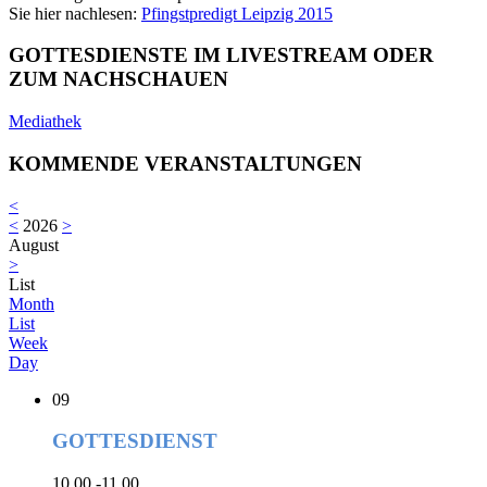
Sie hier nachlesen:
Pfingstpredigt Leipzig 2015
GOTTESDIENSTE IM LIVESTREAM ODER
ZUM NACHSCHAUEN
Mediathek
KOMMENDE VERANSTALTUNGEN
<
<
2026
>
August
>
List
Month
List
Week
Day
09
GOTTESDIENST
10.00 -11.00