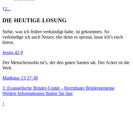
1
2
...
DIE HEUTIGE LOSUNG
Siehe, was ich früher verkündigt habe, ist gekommen. So
verkündige ich auch Neues; ehe denn es sprosst, lasse ich’s euch
hören.
Jesaja 42,9
Der Menschensohn ist’s, der den guten Samen sät. Der Acker ist die
Welt.
Matthäus 13,37-38
© Evangelische Brüder-Unität – Herrnhuter Brüdergemeine
Weitere Informationen finden Sie hier
↑