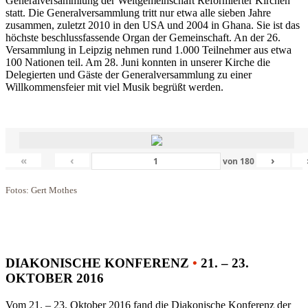
Generalversammlung der Weltgemeinschaft Reformierter Kirchen
statt. Die Generalversammlung tritt nur etwa alle sieben Jahre
zusammen, zuletzt 2010 in den USA und 2004 in Ghana. Sie ist das
höchste beschlussfassende Organ der Gemeinschaft. An der 26.
Versammlung in Leipzig nehmen rund 1.000 Teilnehmer aus etwa
100 Nationen teil. Am 28. Juni konnten in unserer Kirche die
Delegierten und Gäste der Generalversammlung zu einer
Willkommensfeier mit viel Musik begrüßt werden.
«
‹
›
von
180
Fotos: Gert Mothes
DIAKONISCHE KONFERENZ
•
21. – 23.
OKTOBER 2016
Vom 21. – 23. Oktober 2016 fand die Diakonische Konferenz der