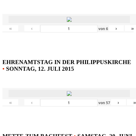
«
‹
›
»
von
6
EHRENAMTSTAG IN DER PHILIPPUSKIRCHE
•
SONNTAG, 12. JULI 2015
«
‹
›
von
57