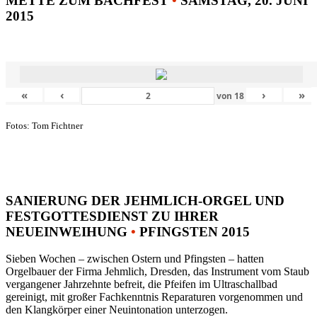
METTE ZUM BACHFEST
•
SAMSTAG, 20. JUNI
2015
«
‹
›
»
von
18
Fotos: Tom Fichtner
SANIERUNG DER JEHMLICH-ORGEL UND
FESTGOTTESDIENST ZU IHRER
NEUEINWEIHUNG
•
PFINGSTEN 2015
Sieben Wochen – zwischen Ostern und Pfingsten – hatten
Orgelbauer der Firma Jehmlich, Dresden, das Instrument vom Staub
vergangener Jahrzehnte befreit, die Pfeifen im Ultraschallbad
gereinigt, mit großer Fachkenntnis Reparaturen vorgenommen und
den Klangkörper einer Neuintonation unterzogen.