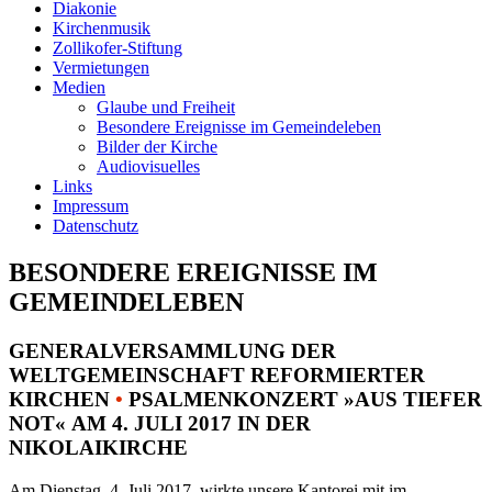
Diakonie
Kirchenmusik
Zollikofer-Stiftung
Vermietungen
Medien
Glaube und Freiheit
Besondere Ereignisse im Gemeindeleben
Bilder der Kirche
Audiovisuelles
Links
Impressum
Datenschutz
BESONDERE EREIGNISSE IM
GEMEINDELEBEN
GENERALVERSAMMLUNG DER
WELTGEMEINSCHAFT REFORMIERTER
KIRCHEN
•
PSALMENKONZERT »AUS TIEFER
NOT« AM 4. JULI 2017 IN DER
NIKOLAIKIRCHE
Am Dienstag, 4. Juli 2017, wirkte unsere Kantorei mit im