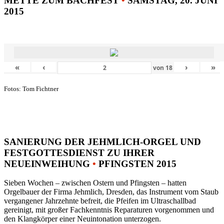
METTE ZUM BACHFEST
•
SAMSTAG, 20. JUNI
2015
«
‹
›
»
von
18
Fotos: Tom Fichtner
SANIERUNG DER JEHMLICH-ORGEL UND
FESTGOTTESDIENST ZU IHRER
NEUEINWEIHUNG
•
PFINGSTEN 2015
Sieben Wochen – zwischen Ostern und Pfingsten – hatten
Orgelbauer der Firma Jehmlich, Dresden, das Instrument vom Staub
vergangener Jahrzehnte befreit, die Pfeifen im Ultraschallbad
gereinigt, mit großer Fachkenntnis Reparaturen vorgenommen und
den Klangkörper einer Neuintonation unterzogen.