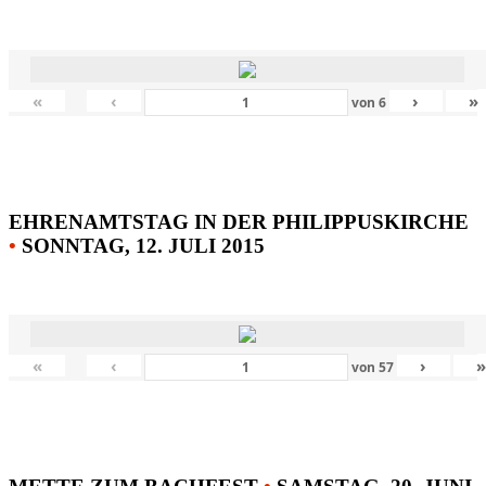
«
‹
›
»
von
6
EHRENAMTSTAG IN DER PHILIPPUSKIRCHE
•
SONNTAG, 12. JULI 2015
«
‹
›
von
57