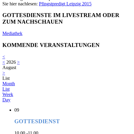
Sie hier nachlesen:
Pfingstpredigt Leipzig 2015
GOTTESDIENSTE IM LIVESTREAM ODER
ZUM NACHSCHAUEN
Mediathek
KOMMENDE VERANSTALTUNGEN
<
<
2026
>
August
>
List
Month
List
Week
Day
09
GOTTESDIENST
10.00 -11.00