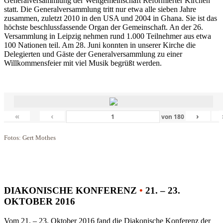
Generalversammlung der Weltgemeinschaft Reformierter Kirchen
statt. Die Generalversammlung tritt nur etwa alle sieben Jahre
zusammen, zuletzt 2010 in den USA und 2004 in Ghana. Sie ist das
höchste beschlussfassende Organ der Gemeinschaft. An der 26.
Versammlung in Leipzig nehmen rund 1.000 Teilnehmer aus etwa
100 Nationen teil. Am 28. Juni konnten in unserer Kirche die
Delegierten und Gäste der Generalversammlung zu einer
Willkommensfeier mit viel Musik begrüßt werden.
«
‹
›
von
180
Fotos: Gert Mothes
DIAKONISCHE KONFERENZ
•
21. – 23.
OKTOBER 2016
Vom 21. – 23. Oktober 2016 fand die Diakonische Konferenz der