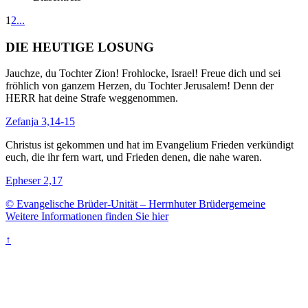
1
2
...
DIE HEUTIGE LOSUNG
Jauchze, du Tochter Zion! Frohlocke, Israel! Freue dich und sei
fröhlich von ganzem Herzen, du Tochter Jerusalem! Denn der
HERR hat deine Strafe weggenommen.
Zefanja 3,14-15
Christus ist gekommen und hat im Evangelium Frieden verkündigt
euch, die ihr fern wart, und Frieden denen, die nahe waren.
Epheser 2,17
© Evangelische Brüder-Unität – Herrnhuter Brüdergemeine
Weitere Informationen finden Sie hier
↑