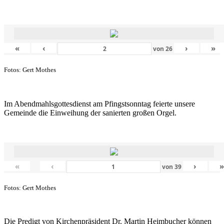
«
‹
›
»
von
26
Fotos: Gert Mothes
Im Abendmahlsgottesdienst am Pfingstsonntag feierte unsere
Gemeinde die Einweihung der sanierten großen Orgel.
«
‹
›
von
39
Fotos: Gert Mothes
Die Predigt von Kirchenpräsident Dr. Martin Heimbucher können