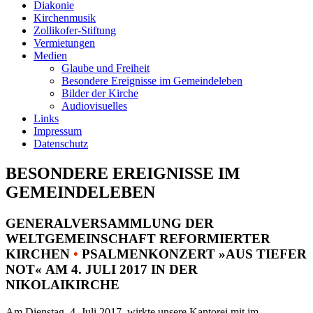
Diakonie
Kirchenmusik
Zollikofer-Stiftung
Vermietungen
Medien
Glaube und Freiheit
Besondere Ereignisse im Gemeindeleben
Bilder der Kirche
Audiovisuelles
Links
Impressum
Datenschutz
BESONDERE EREIGNISSE IM
GEMEINDELEBEN
GENERALVERSAMMLUNG DER
WELTGEMEINSCHAFT REFORMIERTER
KIRCHEN
•
PSALMENKONZERT »AUS TIEFER
NOT« AM 4. JULI 2017 IN DER
NIKOLAIKIRCHE
Am Dienstag, 4. Juli 2017, wirkte unsere Kantorei mit im