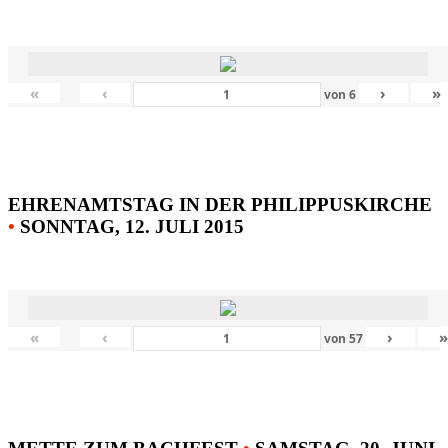
«
‹
›
»
von
6
EHRENAMTSTAG IN DER PHILIPPUSKIRCHE
•
SONNTAG, 12. JULI 2015
«
‹
›
von
57