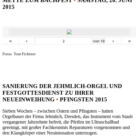
METTE ZUM BACHFEST
•
SAMSTAG, 20. JUNI
2015
«
‹
›
»
von
18
Fotos: Tom Fichtner
SANIERUNG DER JEHMLICH-ORGEL UND
FESTGOTTESDIENST ZU IHRER
NEUEINWEIHUNG
•
PFINGSTEN 2015
Sieben Wochen – zwischen Ostern und Pfingsten – hatten
Orgelbauer der Firma Jehmlich, Dresden, das Instrument vom Staub
vergangener Jahrzehnte befreit, die Pfeifen im Ultraschallbad
gereinigt, mit großer Fachkenntnis Reparaturen vorgenommen und
den Klangkörper einer Neuintonation unterzogen.