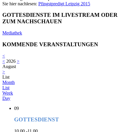
Sie hier nachlesen:
Pfingstpredigt Leipzig 2015
GOTTESDIENSTE IM LIVESTREAM ODER
ZUM NACHSCHAUEN
Mediathek
KOMMENDE VERANSTALTUNGEN
<
<
2026
>
August
>
List
Month
List
Week
Day
09
GOTTESDIENST
10.00 -11.00