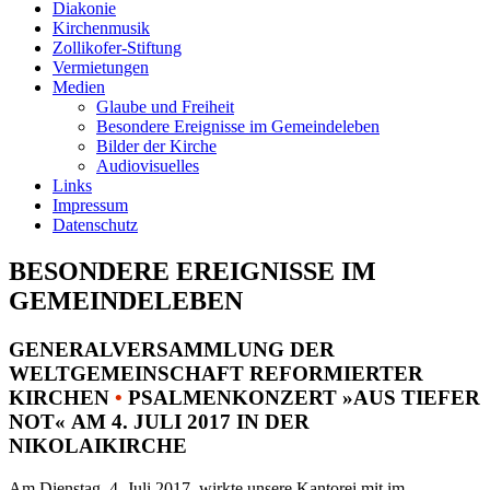
Diakonie
Kirchenmusik
Zollikofer-Stiftung
Vermietungen
Medien
Glaube und Freiheit
Besondere Ereignisse im Gemeindeleben
Bilder der Kirche
Audiovisuelles
Links
Impressum
Datenschutz
BESONDERE EREIGNISSE IM
GEMEINDELEBEN
GENERALVERSAMMLUNG DER
WELTGEMEINSCHAFT REFORMIERTER
KIRCHEN
•
PSALMENKONZERT »AUS TIEFER
NOT« AM 4. JULI 2017 IN DER
NIKOLAIKIRCHE
Am Dienstag, 4. Juli 2017, wirkte unsere Kantorei mit im