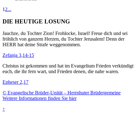
1
2
...
DIE HEUTIGE LOSUNG
Jauchze, du Tochter Zion! Frohlocke, Israel! Freue dich und sei
fröhlich von ganzem Herzen, du Tochter Jerusalem! Denn der
HERR hat deine Strafe weggenommen.
Zefanja 3,14-15
Christus ist gekommen und hat im Evangelium Frieden verkündigt
euch, die ihr fern wart, und Frieden denen, die nahe waren.
Epheser 2,17
© Evangelische Brüder-Unität – Herrnhuter Brüdergemeine
Weitere Informationen finden Sie hier
↑