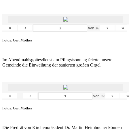
«
‹
›
»
von
26
Fotos: Gert Mothes
Im Abendmahlsgottesdienst am Pfingstsonntag feierte unsere
Gemeinde die Einweihung der sanierten großen Orgel.
«
‹
›
von
39
Fotos: Gert Mothes
Die Predigt von Kirchenpräsident Dr. Martin Heimbucher können