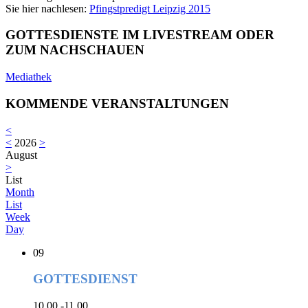
Sie hier nachlesen:
Pfingstpredigt Leipzig 2015
GOTTESDIENSTE IM LIVESTREAM ODER
ZUM NACHSCHAUEN
Mediathek
KOMMENDE VERANSTALTUNGEN
<
<
2026
>
August
>
List
Month
List
Week
Day
09
GOTTESDIENST
10.00 -11.00