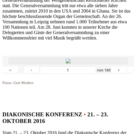
Generalversammlung der Weltgemeinschaft Reformierter Kirchen
statt. Die Generalversammlung tritt nur etwa alle sieben Jahre
zusammen, zuletzt 2010 in den USA und 2004 in Ghana. Sie ist das
höchste beschlussfassende Organ der Gemeinschaft. An der 26.
Versammlung in Leipzig nehmen rund 1.000 Teilnehmer aus etwa
100 Nationen teil. Am 28. Juni konnten in unserer Kirche die
Delegierten und Gäste der Generalversammlung zu einer
Willkommensfeier mit viel Musik begrüßt werden.
«
‹
›
von
180
Fotos: Gert Mothes
DIAKONISCHE KONFERENZ
•
21. – 23.
OKTOBER 2016
Vom 21. – 23. Oktober 2016 fand die Diakonische Konferenz der