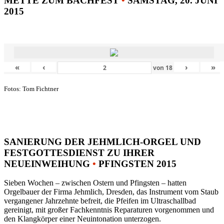
METTE ZUM BACHFEST
•
SAMSTAG, 20. JUNI
2015
«
‹
›
»
von
18
Fotos: Tom Fichtner
SANIERUNG DER JEHMLICH-ORGEL UND
FESTGOTTESDIENST ZU IHRER
NEUEINWEIHUNG
•
PFINGSTEN 2015
Sieben Wochen – zwischen Ostern und Pfingsten – hatten
Orgelbauer der Firma Jehmlich, Dresden, das Instrument vom Staub
vergangener Jahrzehnte befreit, die Pfeifen im Ultraschallbad
gereinigt, mit großer Fachkenntnis Reparaturen vorgenommen und
den Klangkörper einer Neuintonation unterzogen.