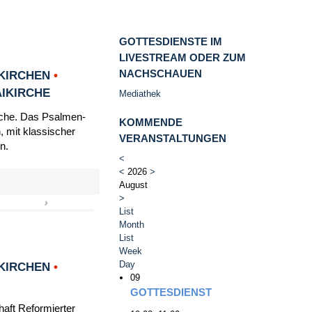
GOTTESDIENSTE IM
LIVESTREAM ODER ZUM
NACHSCHAUEN
KIRCHEN
•
AIKIRCHE
Mediathek
irche. Das Psalmen-
KOMMENDE
, mit klassischer
VERANSTALTUNGEN
n.
<
<
2026
>
August
>
›
»
List
Month
List
Week
Day
KIRCHEN
•
09
GOTTESDIENST
haft Reformierter