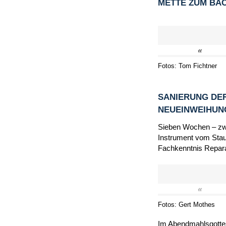
METTE ZUM BA
«
Fotos: Tom Fichtner
SANIERUNG DER
NEUEINWEIHU
Sieben Wochen – zwi
Instrument vom Staub
Fachkenntnis Repara
«
Fotos: Gert Mothes
Im Abendmahlsgottes