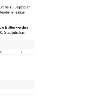
Kirche zu Leipzig an
tesdienst einige
le Blätter werden
. Stadtjubiläum.
›
»
6
›
»