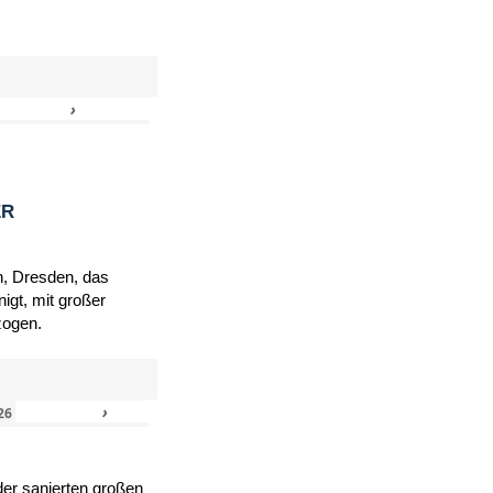
›
»
ER
h, Dresden, das
igt, mit großer
zogen.
›
»
26
er sanierten großen