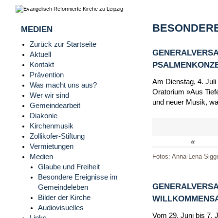
BESONDERE
MEDIEN
Zurück zur Startseite
GENERALVERSA
Aktuell
PSALMENKONZERT
Kontakt
Prävention
Am Dienstag, 4. Juli
Was macht uns aus?
Oratorium »Aus Tiefe
Wer wir sind
und neuer Musik, wa
Gemeindearbeit
Diakonie
Kirchenmusik
Zollikofer-Stiftung
«
Vermietungen
Medien
Fotos: Anna-Lena Sigg
Glaube und Freiheit
Besondere Ereignisse im
GENERALVERSA
Gemeindeleben
Bilder der Kirche
WILLKOMMENSAB
Audiovisuelles
Vom 29. Juni bis 7. 