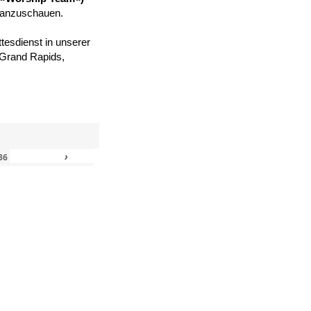
 anzuschauen.
tesdienst in unserer
, Grand Rapids,
›
»
36