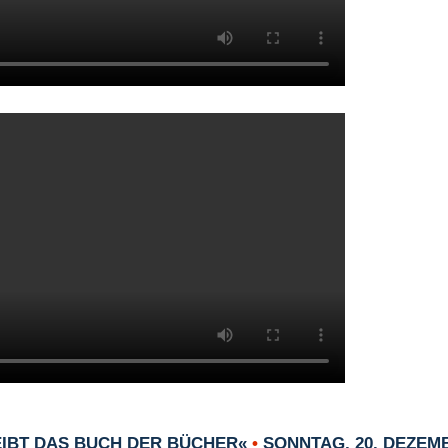
EIBT DAS BUCH DER BÜCHER«
•
SONNTAG, 20. DEZEMB