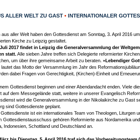
S ALLER WELT ZU GAST
•
INTERNATIONALER GOTTESD
 aus aller Welt haben den Gottesdienst am Sonntag, 3. April 2016 um
rten Kirche zu Leipzig gestaltet.
 Juli 2017 findet in Leipzig die Generalversammlung der Weltgem
n statt.
Alle sieben Jahre treffen sich Delegierte reformierter Kirche
chen, um über ihre gemeinsame Arbeit zu beraten.
»Lebendiger Gott
 lautet das Motto der Versammlung im Jahr des Reformationsjubiläu
en dabei Fragen von Gerechtigkeit, (Kirchen)-Einheit und Erneueru
einem Gottesdienst beginnen und einer Abendandacht enden. Viele die
t auf dem Messegelände statt, weitere in unserer Evangelisch Reform
dienst wird die Generalversammlung in der Nikolaikirche zu Gast se
g sind Gottesdienste geplant.
 Gottesdienste ist ein internationales Team von Theologen, Liturgen 
 Gottesdienstausschuss gehören Reformierte aus Nordamerika und 
a, Indonesien, Schottland und Deutschland an.
März bis Dienstag, 5. April 2016 traf sich das Vorbereitungstea