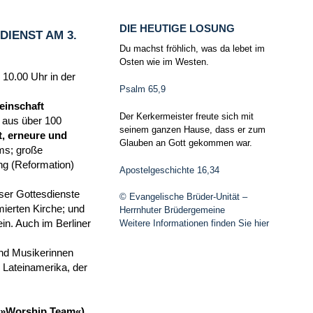
DIE HEUTIGE LOSUNG
IENST AM 3.
Du machst fröhlich, was da lebet im
Osten wie im Westen.
 10.00 Uhr in der
Psalm 65,9
einschaft
Der Kerkermeister freute sich mit
n aus über 100
seinem ganzen Hause, dass er zum
, erneure und
Glauben an Gott gekommen war.
ms; große
ng (Reformation)
Apostelgeschichte 16,34
ser Gottesdienste
© Evangelische Brüder-Unität –
ierten Kirche; und
Herrnhuter Brüdergemeine
in. Auch im Berliner
Weitere Informationen finden Sie hier
und Musikerinnen
Lateinamerika, der
m (»Worship Team«)