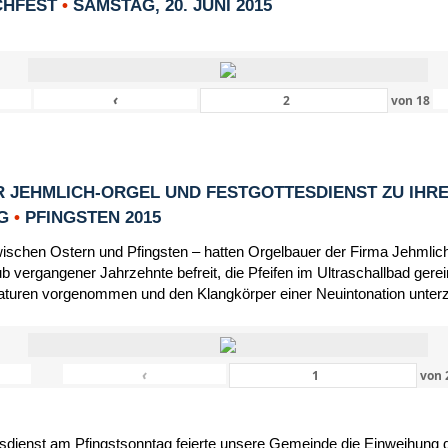
CHFEST
•
SAMSTAG, 20. JUNI 2015
‹
von
18
 JEHMLICH-ORGEL UND FESTGOTTESDIENST ZU IHR
NG
•
PFINGSTEN 2015
schen Ostern und Pfingsten – hatten Orgelbauer der Firma Jehmlic
 vergangener Jahrzehnte befreit, die Pfeifen im Ultraschallbad gerein
turen vorgenommen und den Klangkörper einer Neuintonation unter
‹
von
dienst am Pfingstsonntag feierte unsere Gemeinde die Einweihung d