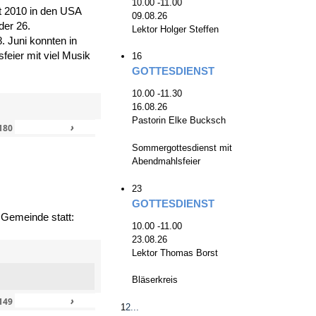
10.00 -11.00
zt 2010 in den USA
09.08.26
der 26.
Lektor Holger Steffen
. Juni konnten in
eier mit viel Musik
16
GOTTESDIENST
10.00 -11.30
16.08.26
Pastorin Elke Bucksch
›
»
180
Sommergottesdienst mit
Abendmahlsfeier
23
GOTTESDIENST
 Gemeinde statt:
10.00 -11.00
23.08.26
Lektor Thomas Borst
Bläserkreis
›
»
149
1
2
...