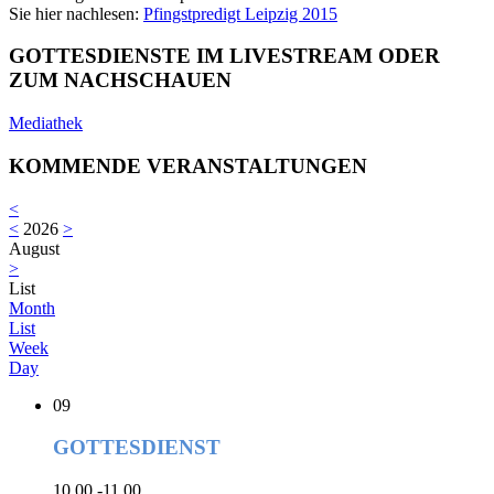
Sie hier nachlesen:
Pfingstpredigt Leipzig 2015
GOTTESDIENSTE IM LIVESTREAM ODER
ZUM NACHSCHAUEN
Mediathek
KOMMENDE VERANSTALTUNGEN
<
<
2026
>
August
>
List
Month
List
Week
Day
09
GOTTESDIENST
10.00 -11.00