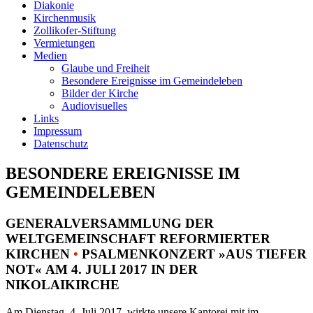
Diakonie
Kirchenmusik
Zollikofer-Stiftung
Vermietungen
Medien
Glaube und Freiheit
Besondere Ereignisse im Gemeindeleben
Bilder der Kirche
Audiovisuelles
Links
Impressum
Datenschutz
BESONDERE EREIGNISSE IM
GEMEINDELEBEN
GENERALVERSAMMLUNG DER
WELTGEMEINSCHAFT REFORMIERTER
KIRCHEN
•
PSALMENKONZERT »AUS TIEFER
NOT« AM 4. JULI 2017 IN DER
NIKOLAIKIRCHE
Am Dienstag, 4. Juli 2017, wirkte unsere Kantorei mit im