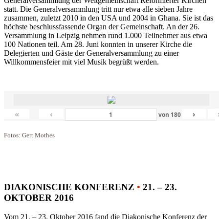
Generalversammlung der Weltgemeinschaft Reformierter Kirchen
statt. Die Generalversammlung tritt nur etwa alle sieben Jahre
zusammen, zuletzt 2010 in den USA und 2004 in Ghana. Sie ist das
höchste beschlussfassende Organ der Gemeinschaft. An der 26.
Versammlung in Leipzig nehmen rund 1.000 Teilnehmer aus etwa
100 Nationen teil. Am 28. Juni konnten in unserer Kirche die
Delegierten und Gäste der Generalversammlung zu einer
Willkommensfeier mit viel Musik begrüßt werden.
«
‹
›
von
180
Fotos: Gert Mothes
DIAKONISCHE KONFERENZ
•
21. – 23.
OKTOBER 2016
Vom 21. – 23. Oktober 2016 fand die Diakonische Konferenz der