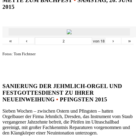
METTE ZUM BACHFEST
•
SAMSTAG, 20. JUNI
2015
«
‹
›
»
von
18
Fotos: Tom Fichtner
SANIERUNG DER JEHMLICH-ORGEL UND
FESTGOTTESDIENST ZU IHRER
NEUEINWEIHUNG
•
PFINGSTEN 2015
Sieben Wochen – zwischen Ostern und Pfingsten – hatten
Orgelbauer der Firma Jehmlich, Dresden, das Instrument vom Staub
vergangener Jahrzehnte befreit, die Pfeifen im Ultraschallbad
gereinigt, mit großer Fachkenntnis Reparaturen vorgenommen und
den Klangkörper einer Neuintonation unterzogen.