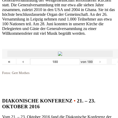
Generalversammlung der Weltgemeinschaft Reformierter Kirchen
statt. Die Generalversammlung tritt nur etwa alle sieben Jahre
zusammen, zuletzt 2010 in den USA und 2004 in Ghana. Sie ist das
höchste beschlussfassende Organ der Gemeinschaft. An der 26.
Versammlung in Leipzig nehmen rund 1.000 Teilnehmer aus etwa
100 Nationen teil. Am 28. Juni konnten in unserer Kirche die
Delegierten und Gäste der Generalversammlung zu einer
Willkommensfeier mit viel Musik begrüßt werden.
«
‹
›
von
180
Fotos: Gert Mothes
DIAKONISCHE KONFERENZ
•
21. – 23.
OKTOBER 2016
Vom 21. – 23. Oktober 2016 fand die Diakonische Konferenz der