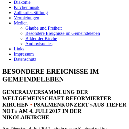
Diakonie
Kirchenmusik
Zollikofer-Stiftung
Vermietungen
Medien
Glaube und Freiheit
Besondere Ereignisse im Gemeindeleben
Bilder der Kirche
Audiovisuelles
Links
Impressum
Datenschutz
BESONDERE EREIGNISSE IM
GEMEINDELEBEN
GENERALVERSAMMLUNG DER
WELTGEMEINSCHAFT REFORMIERTER
KIRCHEN
•
PSALMENKONZERT »AUS TIEFER
NOT« AM 4. JULI 2017 IN DER
NIKOLAIKIRCHE
Am Dienstag, 4. Juli 2017, wirkte unsere Kantorei mit im