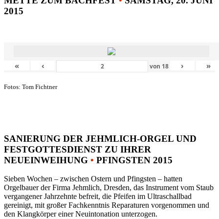
METTE ZUM BACHFEST
•
SAMSTAG, 20. JUNI
2015
«
‹
›
»
von
18
Fotos: Tom Fichtner
SANIERUNG DER JEHMLICH-ORGEL UND
FESTGOTTESDIENST ZU IHRER
NEUEINWEIHUNG
•
PFINGSTEN 2015
Sieben Wochen – zwischen Ostern und Pfingsten – hatten
Orgelbauer der Firma Jehmlich, Dresden, das Instrument vom Staub
vergangener Jahrzehnte befreit, die Pfeifen im Ultraschallbad
gereinigt, mit großer Fachkenntnis Reparaturen vorgenommen und
den Klangkörper einer Neuintonation unterzogen.