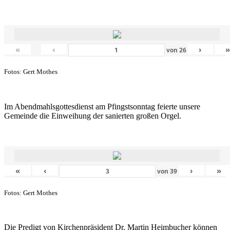
«
‹
›
von
26
Fotos: Gert Mothes
Im Abendmahlsgottesdienst am Pfingstsonntag feierte unsere
Gemeinde die Einweihung der sanierten großen Orgel.
«
‹
›
»
von
39
Fotos: Gert Mothes
Die Predigt von Kirchenpräsident Dr. Martin Heimbucher können