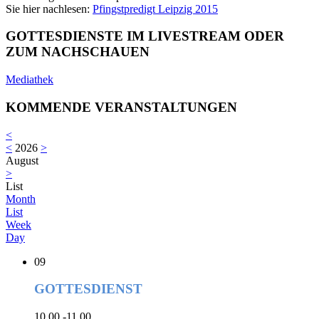
Sie hier nachlesen:
Pfingstpredigt Leipzig 2015
GOTTESDIENSTE IM LIVESTREAM ODER
ZUM NACHSCHAUEN
Mediathek
KOMMENDE VERANSTALTUNGEN
<
<
2026
>
August
>
List
Month
List
Week
Day
09
GOTTESDIENST
10.00 -11.00