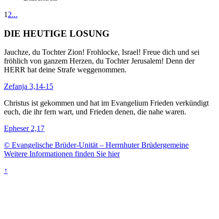
1
2
...
DIE HEUTIGE LOSUNG
Jauchze, du Tochter Zion! Frohlocke, Israel! Freue dich und sei
fröhlich von ganzem Herzen, du Tochter Jerusalem! Denn der
HERR hat deine Strafe weggenommen.
Zefanja 3,14-15
Christus ist gekommen und hat im Evangelium Frieden verkündigt
euch, die ihr fern wart, und Frieden denen, die nahe waren.
Epheser 2,17
© Evangelische Brüder-Unität – Herrnhuter Brüdergemeine
Weitere Informationen finden Sie hier
↑