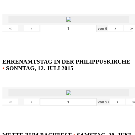
«
‹
›
»
von
6
EHRENAMTSTAG IN DER PHILIPPUSKIRCHE
•
SONNTAG, 12. JULI 2015
«
‹
›
von
57