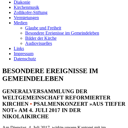
Diakonie
Kirchenmusik
Zollikofer-Stiftung
Vermietungen
Medien
Glaube und Freiheit
Besondere Ereignisse im Gemeindeleben
Bilder der Kirche
Audiovisuelles
Links
Impressum
Datenschutz
BESONDERE EREIGNISSE IM
GEMEINDELEBEN
GENERALVERSAMMLUNG DER
WELTGEMEINSCHAFT REFORMIERTER
KIRCHEN
•
PSALMENKONZERT »AUS TIEFER
NOT« AM 4. JULI 2017 IN DER
NIKOLAIKIRCHE
Am Dienstag, 4. Juli 2017, wirkte unsere Kantorei mit im