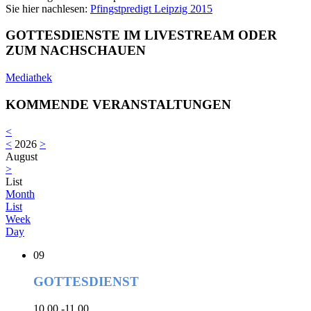
Sie hier nachlesen:
Pfingstpredigt Leipzig 2015
GOTTESDIENSTE IM LIVESTREAM ODER
ZUM NACHSCHAUEN
Mediathek
KOMMENDE VERANSTALTUNGEN
<
<
2026
>
August
>
List
Month
List
Week
Day
09
GOTTESDIENST
10.00 -11.00