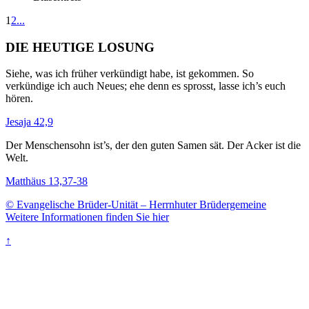
1
2
...
DIE HEUTIGE LOSUNG
Siehe, was ich früher verkündigt habe, ist gekommen. So
verkündige ich auch Neues; ehe denn es sprosst, lasse ich’s euch
hören.
Jesaja 42,9
Der Menschensohn ist’s, der den guten Samen sät. Der Acker ist die
Welt.
Matthäus 13,37-38
© Evangelische Brüder-Unität – Herrnhuter Brüdergemeine
Weitere Informationen finden Sie hier
↑