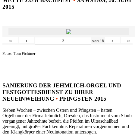
METTE ZUM BACHFEST
•
SAMSTAG, 20. JUNI
2015
«
‹
›
»
von
18
Fotos: Tom Fichtner
SANIERUNG DER JEHMLICH-ORGEL UND
FESTGOTTESDIENST ZU IHRER
NEUEINWEIHUNG
•
PFINGSTEN 2015
Sieben Wochen – zwischen Ostern und Pfingsten – hatten
Orgelbauer der Firma Jehmlich, Dresden, das Instrument vom Staub
vergangener Jahrzehnte befreit, die Pfeifen im Ultraschallbad
gereinigt, mit großer Fachkenntnis Reparaturen vorgenommen und
den Klangkörper einer Neuintonation unterzogen.