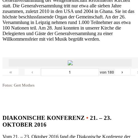
Generalversammlung der Weltgemeinschaft Reformierter Kirchen
statt. Die Generalversammlung tritt nur etwa alle sieben Jahre
zusammen, zuletzt 2010 in den USA und 2004 in Ghana. Sie ist das
höchste beschlussfassende Organ der Gemeinschaft. An der 26.
Versammlung in Leipzig nehmen rund 1.000 Teilnehmer aus etwa
100 Nationen teil. Am 28. Juni konnten in unserer Kirche die
Delegierten und Gäste der Generalversammlung zu einer
Willkommensfeier mit viel Musik begrüßt werden.
«
‹
›
von
180
Fotos: Gert Mothes
DIAKONISCHE KONFERENZ
•
21. – 23.
OKTOBER 2016
Vom 21. – 23. Oktober 2016 fand die Diakonische Konferenz der