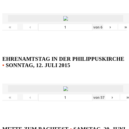
«
‹
›
»
von
6
EHRENAMTSTAG IN DER PHILIPPUSKIRCHE
•
SONNTAG, 12. JULI 2015
«
‹
›
von
57