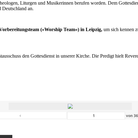
n Theologen, Liturgen und Musikerinnen berufen worden. Dem Gottesdi
d Deutschland an.
s Vorbereitungsteam (»Worship Team«) in Leipzig,
um sich kennen zu
nstausschuss den Gottesdienst in unserer Kirche. Die Predigt hielt Rev
‹
von
3