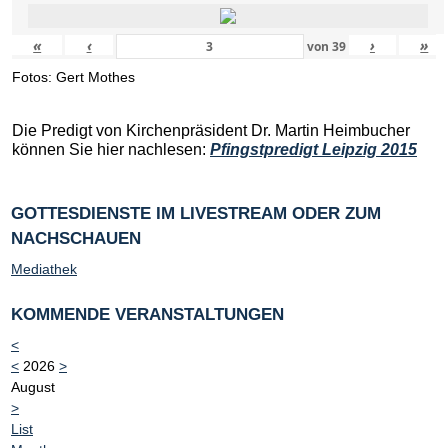
«
‹
›
»
von
39
Fotos: Gert Mothes
Die Predigt von Kirchenpräsident Dr. Martin Heimbucher
können Sie hier nachlesen:
Pfingstpredigt Leipzig 2015
GOTTESDIENSTE IM LIVESTREAM ODER ZUM
NACHSCHAUEN
Mediathek
KOMMENDE VERANSTALTUNGEN
<
<
2026
>
August
>
List