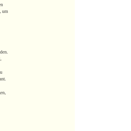
en
n, um
nden.
,
zu
ant.
gen,