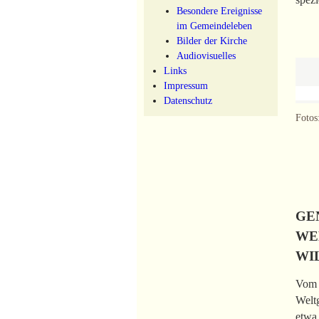
Besondere Ereignisse
im Gemeindeleben
Bilder der Kirche
Audiovisuelles
Links
Impressum
Datenschutz
Fotos
GE
WE
WI
Vom 2
Weltg
etwa