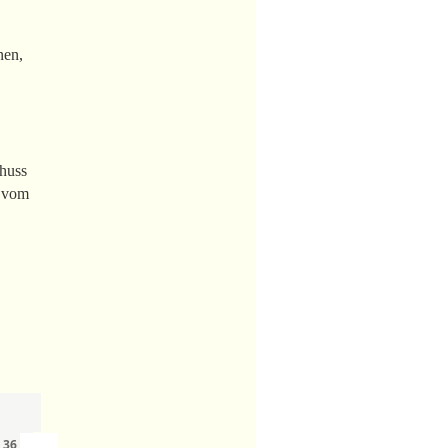
nen,
chuss
h vom
›
»
n
36