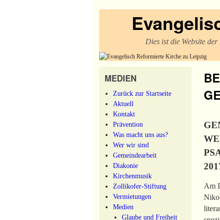
Evangelisc
Dies ist die Website de
BE
MEDIEN
GE
Zurück zur Startseite
Aktuell
Kontakt
GE
Prävention
Was macht uns aus?
WE
Wer wir sind
PS
Gemeindearbeit
20
Diakonie
Kirchenmusik
Am Di
Zollikofer-Stiftung
Vermietungen
Niko
Medien
liter
Glaube und Freiheit
spezi