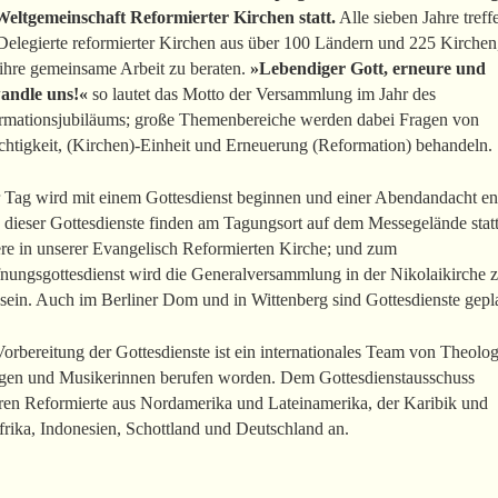
Weltgemeinschaft Reformierter Kirchen statt.
Alle sieben Jahre treff
Delegierte reformierter Kirchen aus über 100 Ländern und 225 Kirche
 ihre gemeinsame Arbeit zu beraten.
»Lebendiger Gott, erneure und
andle uns!«
so lautet das Motto der Versammlung im Jahr des
rmationsjubiläums; große Themenbereiche werden dabei Fragen von
chtigkeit, (Kirchen)-Einheit und Erneuerung (Reformation) behandeln.
r Tag wird mit einem Gottesdienst beginnen und einer Abendandacht e
 dieser Gottesdienste finden am Tagungsort auf dem Messegelände statt
ere in unserer Evangelisch Reformierten Kirche; und zum
fnungsgottesdienst wird die Generalversammlung in der Nikolaikirche 
sein. Auch im Berliner Dom und in Wittenberg sind Gottesdienste gepl
orbereitung der Gottesdienste ist ein internationales Team von Theolo
rgen und Musikerinnen berufen worden. Dem Gottesdienstausschuss
ren Reformierte aus Nordamerika und Lateinamerika, der Karibik und
rika, Indonesien, Schottland und Deutschland an.