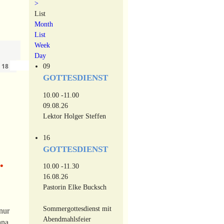
>
List
Month
List
Week
Day
›
»
09
n
18
GOTTESDIENST
10.00 -11.00
09.08.26
Lektor Holger Steffen
16
GOTTESDIENST
•
10.00 -11.30
16.08.26
Pastorin Elke Bucksch
Sommergottesdienst mit
nur
Abendmahlsfeier
ana.