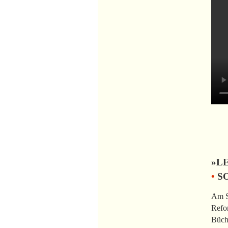
»L
•
SO
Am So
Refor
Büche