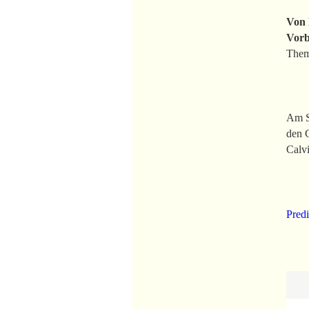
Von 
Vorb
Them
Am So
den G
Calvi
Predi