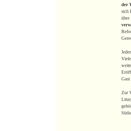
der 
sich 
über
verw
Refo
Gere
Jede
Viele
weit
Eröf
Gast 
Zur V
Litu
gehö
Südaf