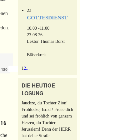
23
onen
GOTTESDIENST
rden.
10.00 -11.00
23.08.26
Lektor Thomas Borst
Bläserkreis
1
2
...
›
»
n
180
DIE HEUTIGE
LOSUNG
Jauchze, du Tochter Zion!
Frohlocke, Israel! Freue dich
und sei fröhlich von ganzem
016
Herzen, du Tochter
Jerusalem! Denn der HERR
rche
hat deine Strafe