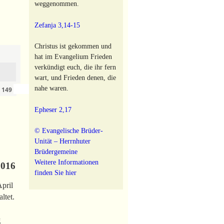
weggenommen.
Zefanja 3,14-15
Christus ist gekommen und
hat im Evangelium Frieden
verkündigt euch, die ihr fern
wart, und Frieden denen, die
›
»
nahe waren.
n
149
Epheser 2,17
© Evangelische Brüder-
Unität – Herrnhuter
Brüdergemeine
Weitere Informationen
016
finden Sie hier
April
ltet.
g