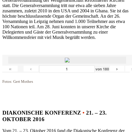
Generalversammlung der Weltgemeinschaft Reformierter Kirchen
statt. Die Generalversammlung tritt nur etwa alle sieben Jahre
zusammen, zuletzt 2010 in den USA und 2004 in Ghana. Sie ist das
höchste beschlussfassende Organ der Gemeinschaft. An der 26.
Versammlung in Leipzig nehmen rund 1.000 Teilnehmer aus etwa
100 Nationen teil. Am 28. Juni konnten in unserer Kirche die
Delegierten und Gäste der Generalversammlung zu einer
Willkommensfeier mit viel Musik begrüßt werden.
«
‹
›
von
180
Fotos: Gert Mothes
DIAKONISCHE KONFERENZ
•
21. – 23.
OKTOBER 2016
Vom 21. – 23. Oktober 2016 fand die Diakonische Konferenz der