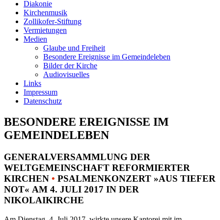
Diakonie
Kirchenmusik
Zollikofer-Stiftung
Vermietungen
Medien
Glaube und Freiheit
Besondere Ereignisse im Gemeindeleben
Bilder der Kirche
Audiovisuelles
Links
Impressum
Datenschutz
BESONDERE EREIGNISSE IM
GEMEINDELEBEN
GENERALVERSAMMLUNG DER
WELTGEMEINSCHAFT REFORMIERTER
KIRCHEN
•
PSALMENKONZERT »AUS TIEFER
NOT« AM 4. JULI 2017 IN DER
NIKOLAIKIRCHE
Am Dienstag, 4. Juli 2017, wirkte unsere Kantorei mit im