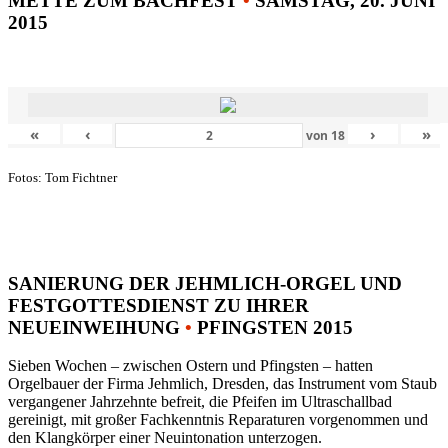
METTE ZUM BACHFEST
•
SAMSTAG, 20. JUNI
2015
«
‹
›
»
von
18
Fotos: Tom Fichtner
SANIERUNG DER JEHMLICH-ORGEL UND
FESTGOTTESDIENST ZU IHRER
NEUEINWEIHUNG
•
PFINGSTEN 2015
Sieben Wochen – zwischen Ostern und Pfingsten – hatten
Orgelbauer der Firma Jehmlich, Dresden, das Instrument vom Staub
vergangener Jahrzehnte befreit, die Pfeifen im Ultraschallbad
gereinigt, mit großer Fachkenntnis Reparaturen vorgenommen und
den Klangkörper einer Neuintonation unterzogen.