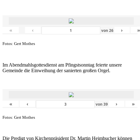
«
‹
›
von
26
Fotos: Gert Mothes
Im Abendmahlsgottesdienst am Pfingstsonntag feierte unsere
Gemeinde die Einweihung der sanierten großen Orgel.
«
‹
›
»
von
39
Fotos: Gert Mothes
Die Predigt von Kirchenpräsident Dr. Martin Heimbucher können