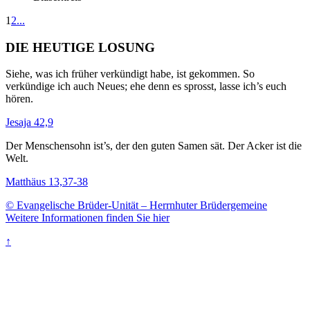
1
2
...
DIE HEUTIGE LOSUNG
Siehe, was ich früher verkündigt habe, ist gekommen. So
verkündige ich auch Neues; ehe denn es sprosst, lasse ich’s euch
hören.
Jesaja 42,9
Der Menschensohn ist’s, der den guten Samen sät. Der Acker ist die
Welt.
Matthäus 13,37-38
© Evangelische Brüder-Unität – Herrnhuter Brüdergemeine
Weitere Informationen finden Sie hier
↑