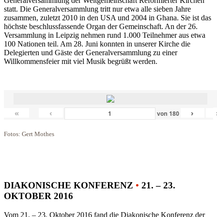
Generalversammlung der Weltgemeinschaft Reformierter Kirchen
statt. Die Generalversammlung tritt nur etwa alle sieben Jahre
zusammen, zuletzt 2010 in den USA und 2004 in Ghana. Sie ist das
höchste beschlussfassende Organ der Gemeinschaft. An der 26.
Versammlung in Leipzig nehmen rund 1.000 Teilnehmer aus etwa
100 Nationen teil. Am 28. Juni konnten in unserer Kirche die
Delegierten und Gäste der Generalversammlung zu einer
Willkommensfeier mit viel Musik begrüßt werden.
«
‹
›
von
180
Fotos: Gert Mothes
DIAKONISCHE KONFERENZ
•
21. – 23.
OKTOBER 2016
Vom 21. – 23. Oktober 2016 fand die Diakonische Konferenz der