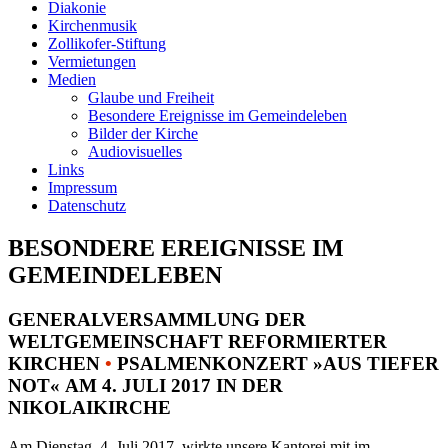
Diakonie
Kirchenmusik
Zollikofer-Stiftung
Vermietungen
Medien
Glaube und Freiheit
Besondere Ereignisse im Gemeindeleben
Bilder der Kirche
Audiovisuelles
Links
Impressum
Datenschutz
BESONDERE EREIGNISSE IM
GEMEINDELEBEN
GENERALVERSAMMLUNG DER
WELTGEMEINSCHAFT REFORMIERTER
KIRCHEN
•
PSALMENKONZERT »AUS TIEFER
NOT« AM 4. JULI 2017 IN DER
NIKOLAIKIRCHE
Am Dienstag, 4. Juli 2017, wirkte unsere Kantorei mit im