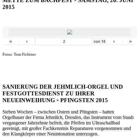
METTE ZUM BACHFEST
•
SAMSTAG, 20. JUNI
2015
«
‹
›
»
von
18
Fotos: Tom Fichtner
SANIERUNG DER JEHMLICH-ORGEL UND
FESTGOTTESDIENST ZU IHRER
NEUEINWEIHUNG
•
PFINGSTEN 2015
Sieben Wochen – zwischen Ostern und Pfingsten – hatten
Orgelbauer der Firma Jehmlich, Dresden, das Instrument vom Staub
vergangener Jahrzehnte befreit, die Pfeifen im Ultraschallbad
gereinigt, mit großer Fachkenntnis Reparaturen vorgenommen und
den Klangkörper einer Neuintonation unterzogen.