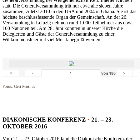
Generalversammlung der Weltgemeinschaft Reformierter Kirchen
statt. Die Generalversammlung tritt nur etwa alle sieben Jahre
zusammen, zuletzt 2010 in den USA und 2004 in Ghana. Sie ist das
höchste beschlussfassende Organ der Gemeinschaft. An der 26.
Versammlung in Leipzig nehmen rund 1.000 Teilnehmer aus etwa
100 Nationen teil. Am 28. Juni konnten in unserer Kirche die
Delegierten und Gäste der Generalversammlung zu einer
Willkommensfeier mit viel Musik begrüßt werden.
«
‹
›
von
180
Fotos: Gert Mothes
DIAKONISCHE KONFERENZ
•
21. – 23.
OKTOBER 2016
Vom 21. – 23. Oktober 2016 fand die Diakonische Konferenz der