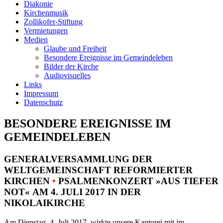
Diakonie
Kirchenmusik
Zollikofer-Stiftung
Vermietungen
Medien
Glaube und Freiheit
Besondere Ereignisse im Gemeindeleben
Bilder der Kirche
Audiovisuelles
Links
Impressum
Datenschutz
BESONDERE EREIGNISSE IM
GEMEINDELEBEN
GENERALVERSAMMLUNG DER
WELTGEMEINSCHAFT REFORMIERTER
KIRCHEN
•
PSALMENKONZERT »AUS TIEFER
NOT« AM 4. JULI 2017 IN DER
NIKOLAIKIRCHE
Am Dienstag, 4. Juli 2017, wirkte unsere Kantorei mit im