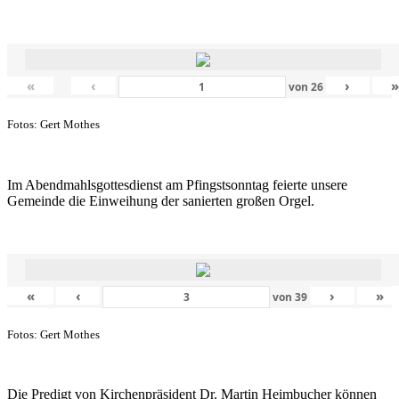
«
‹
›
von
26
Fotos: Gert Mothes
Im Abendmahlsgottesdienst am Pfingstsonntag feierte unsere
Gemeinde die Einweihung der sanierten großen Orgel.
«
‹
›
»
von
39
Fotos: Gert Mothes
Die Predigt von Kirchenpräsident Dr. Martin Heimbucher können