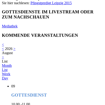
Sie hier nachlesen:
Pfingstpredigt Leipzig 2015
GOTTESDIENSTE IM LIVESTREAM ODER
ZUM NACHSCHAUEN
Mediathek
KOMMENDE VERANSTALTUNGEN
<
<
2026
>
August
>
List
Month
List
Week
Day
09
GOTTESDIENST
10.00 -11.00