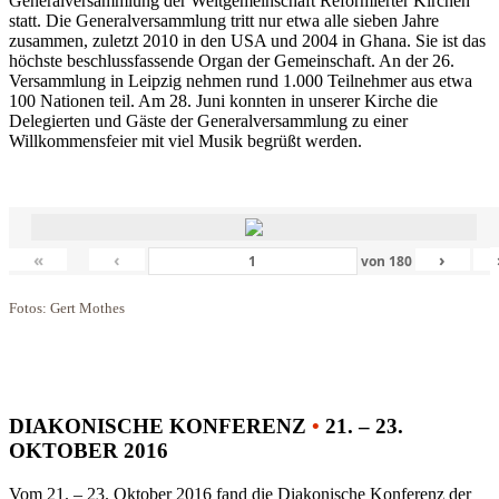
Generalversammlung der Weltgemeinschaft Reformierter Kirchen
statt. Die Generalversammlung tritt nur etwa alle sieben Jahre
zusammen, zuletzt 2010 in den USA und 2004 in Ghana. Sie ist das
höchste beschlussfassende Organ der Gemeinschaft. An der 26.
Versammlung in Leipzig nehmen rund 1.000 Teilnehmer aus etwa
100 Nationen teil. Am 28. Juni konnten in unserer Kirche die
Delegierten und Gäste der Generalversammlung zu einer
Willkommensfeier mit viel Musik begrüßt werden.
«
‹
›
von
180
Fotos: Gert Mothes
DIAKONISCHE KONFERENZ
•
21. – 23.
OKTOBER 2016
Vom 21. – 23. Oktober 2016 fand die Diakonische Konferenz der