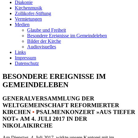
Diakonie
Kirchenmusik
Zollikofer-Stiftung
Vermietungen
Medien
Glaube und Freiheit
Besondere Ereignisse im Gemeindeleben
Bilder der Kirche
Audiovisuelles
Links
Impressum
Datenschutz
BESONDERE EREIGNISSE IM
GEMEINDELEBEN
GENERALVERSAMMLUNG DER
WELTGEMEINSCHAFT REFORMIERTER
KIRCHEN
•
PSALMENKONZERT »AUS TIEFER
NOT« AM 4. JULI 2017 IN DER
NIKOLAIKIRCHE
Am Dienstag, 4. Juli 2017, wirkte unsere Kantorei mit im