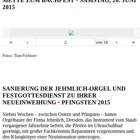
METTE ZUM BACHFEST
•
SAMSTAG, 20. JUNI
2015
«
‹
›
»
von
18
Fotos: Tom Fichtner
SANIERUNG DER JEHMLICH-ORGEL UND
FESTGOTTESDIENST ZU IHRER
NEUEINWEIHUNG
•
PFINGSTEN 2015
Sieben Wochen – zwischen Ostern und Pfingsten – hatten
Orgelbauer der Firma Jehmlich, Dresden, das Instrument vom Staub
vergangener Jahrzehnte befreit, die Pfeifen im Ultraschallbad
gereinigt, mit großer Fachkenntnis Reparaturen vorgenommen und
den Klangkörper einer Neuintonation unterzogen.