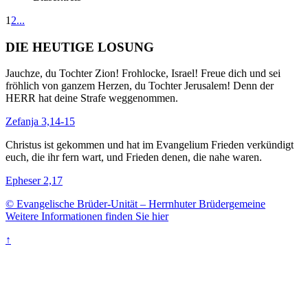
1
2
...
DIE HEUTIGE LOSUNG
Jauchze, du Tochter Zion! Frohlocke, Israel! Freue dich und sei
fröhlich von ganzem Herzen, du Tochter Jerusalem! Denn der
HERR hat deine Strafe weggenommen.
Zefanja 3,14-15
Christus ist gekommen und hat im Evangelium Frieden verkündigt
euch, die ihr fern wart, und Frieden denen, die nahe waren.
Epheser 2,17
© Evangelische Brüder-Unität – Herrnhuter Brüdergemeine
Weitere Informationen finden Sie hier
↑