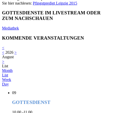
Sie hier nachlesen:
Pfingstpredigt Leipzig 2015
GOTTESDIENSTE IM LIVESTREAM ODER
ZUM NACHSCHAUEN
Mediathek
KOMMENDE VERANSTALTUNGEN
<
<
2026
>
August
>
List
Month
List
Week
Day
09
GOTTESDIENST
10.00 -11.00