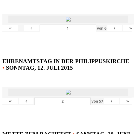
«
‹
›
»
von
6
EHRENAMTSTAG IN DER PHILIPPUSKIRCHE
•
SONNTAG, 12. JULI 2015
«
‹
›
»
von
57