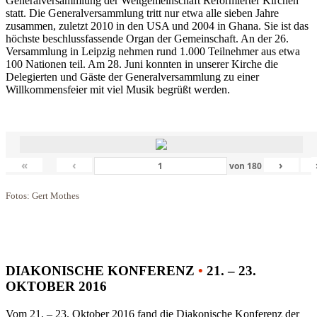
Generalversammlung der Weltgemeinschaft Reformierter Kirchen
statt. Die Generalversammlung tritt nur etwa alle sieben Jahre
zusammen, zuletzt 2010 in den USA und 2004 in Ghana. Sie ist das
höchste beschlussfassende Organ der Gemeinschaft. An der 26.
Versammlung in Leipzig nehmen rund 1.000 Teilnehmer aus etwa
100 Nationen teil. Am 28. Juni konnten in unserer Kirche die
Delegierten und Gäste der Generalversammlung zu einer
Willkommensfeier mit viel Musik begrüßt werden.
«
‹
›
von
180
Fotos: Gert Mothes
DIAKONISCHE KONFERENZ
•
21. – 23.
OKTOBER 2016
Vom 21. – 23. Oktober 2016 fand die Diakonische Konferenz der