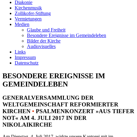
Diakonie
Kirchenmusik
Zollikofer-Stiftung
Vermietungen
Medien
Glaube und Freiheit
Besondere Ereignisse im Gemeindeleben
Bilder der Kirche
Audiovisuelles
Links
Impressum
Datenschutz
BESONDERE EREIGNISSE IM
GEMEINDELEBEN
GENERALVERSAMMLUNG DER
WELTGEMEINSCHAFT REFORMIERTER
KIRCHEN
•
PSALMENKONZERT »AUS TIEFER
NOT« AM 4. JULI 2017 IN DER
NIKOLAIKIRCHE
Am Dienstag, 4. Juli 2017, wirkte unsere Kantorei mit im