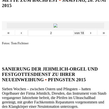
METTE ZUM BACHFEST
•
SAMSTAG, 20. JUNI
2015
«
‹
›
»
von
18
Fotos: Tom Fichtner
SANIERUNG DER JEHMLICH-ORGEL UND
FESTGOTTESDIENST ZU IHRER
NEUEINWEIHUNG
•
PFINGSTEN 2015
Sieben Wochen – zwischen Ostern und Pfingsten – hatten
Orgelbauer der Firma Jehmlich, Dresden, das Instrument vom Staub
vergangener Jahrzehnte befreit, die Pfeifen im Ultraschallbad
gereinigt, mit großer Fachkenntnis Reparaturen vorgenommen und
den Klangkörper einer Neuintonation unterzogen.