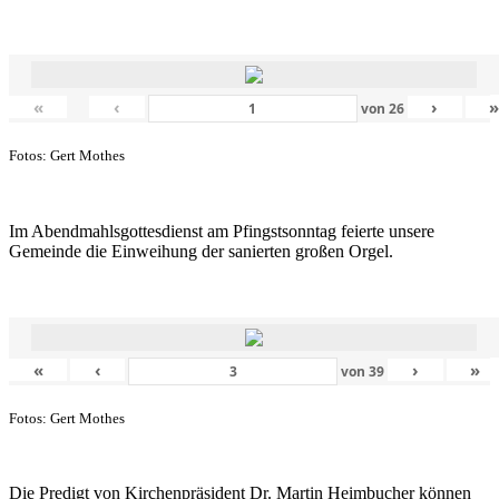
«
‹
›
von
26
Fotos: Gert Mothes
Im Abendmahlsgottesdienst am Pfingstsonntag feierte unsere
Gemeinde die Einweihung der sanierten großen Orgel.
«
‹
›
»
von
39
Fotos: Gert Mothes
Die Predigt von Kirchenpräsident Dr. Martin Heimbucher können