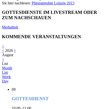
Sie hier nachlesen:
Pfingstpredigt Leipzig 2015
GOTTESDIENSTE IM LIVESTREAM ODER
ZUM NACHSCHAUEN
Mediathek
KOMMENDE VERANSTALTUNGEN
<
<
2026
>
August
>
List
Month
List
Week
Day
09
GOTTESDIENST
10.00 -11.00