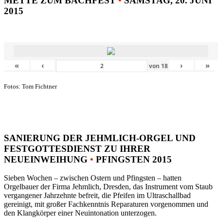
METTE ZUM BACHFEST
•
SAMSTAG, 20. JUNI
2015
«
‹
›
»
von
18
Fotos: Tom Fichtner
SANIERUNG DER JEHMLICH-ORGEL UND
FESTGOTTESDIENST ZU IHRER
NEUEINWEIHUNG
•
PFINGSTEN 2015
Sieben Wochen – zwischen Ostern und Pfingsten – hatten
Orgelbauer der Firma Jehmlich, Dresden, das Instrument vom Staub
vergangener Jahrzehnte befreit, die Pfeifen im Ultraschallbad
gereinigt, mit großer Fachkenntnis Reparaturen vorgenommen und
den Klangkörper einer Neuintonation unterzogen.