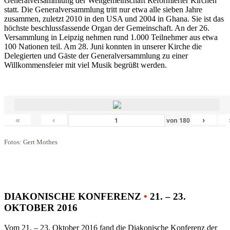
Generalversammlung der Weltgemeinschaft Reformierter Kirchen
statt. Die Generalversammlung tritt nur etwa alle sieben Jahre
zusammen, zuletzt 2010 in den USA und 2004 in Ghana. Sie ist das
höchste beschlussfassende Organ der Gemeinschaft. An der 26.
Versammlung in Leipzig nehmen rund 1.000 Teilnehmer aus etwa
100 Nationen teil. Am 28. Juni konnten in unserer Kirche die
Delegierten und Gäste der Generalversammlung zu einer
Willkommensfeier mit viel Musik begrüßt werden.
«
‹
›
von
180
Fotos: Gert Mothes
DIAKONISCHE KONFERENZ
•
21. – 23.
OKTOBER 2016
Vom 21. – 23. Oktober 2016 fand die Diakonische Konferenz der