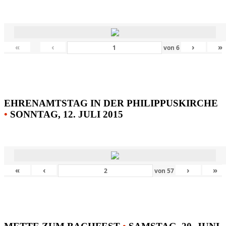
«
‹
›
»
von
6
EHRENAMTSTAG IN DER PHILIPPUSKIRCHE
•
SONNTAG, 12. JULI 2015
«
‹
›
»
von
57