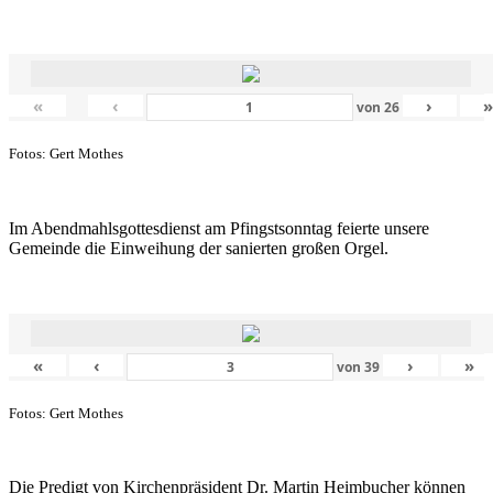
«
‹
›
von
26
Fotos: Gert Mothes
Im Abendmahlsgottesdienst am Pfingstsonntag feierte unsere
Gemeinde die Einweihung der sanierten großen Orgel.
«
‹
›
»
von
39
Fotos: Gert Mothes
Die Predigt von Kirchenpräsident Dr. Martin Heimbucher können