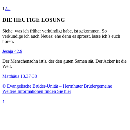
1
2
...
DIE HEUTIGE LOSUNG
Siehe, was ich früher verkündigt habe, ist gekommen. So
verkündige ich auch Neues; ehe denn es sprosst, lasse ich’s euch
hören.
Jesaja 42,9
Der Menschensohn ist’s, der den guten Samen sät. Der Acker ist die
Welt.
Matthäus 13,37-38
© Evangelische Brüder-Unität – Herrnhuter Brüdergemeine
Weitere Informationen finden Sie hier
↑