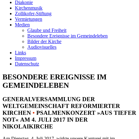
Diakonie
Kirchenmusik
Zollikofer-Stiftung
Vermietungen
Medien
Glaube und Freiheit
Besondere Ereignisse im Gemeindeleben
Bilder der Kirche
Audiovisuelles
Links
Impressum
Datenschutz
BESONDERE EREIGNISSE IM
GEMEINDELEBEN
GENERALVERSAMMLUNG DER
WELTGEMEINSCHAFT REFORMIERTER
KIRCHEN
•
PSALMENKONZERT »AUS TIEFER
NOT« AM 4. JULI 2017 IN DER
NIKOLAIKIRCHE
Am Dienstag, 4. Juli 2017, wirkte unsere Kantorei mit im