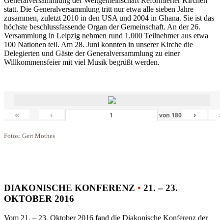
Generalversammlung der Weltgemeinschaft Reformierter Kirchen
statt. Die Generalversammlung tritt nur etwa alle sieben Jahre
zusammen, zuletzt 2010 in den USA und 2004 in Ghana. Sie ist das
höchste beschlussfassende Organ der Gemeinschaft. An der 26.
Versammlung in Leipzig nehmen rund 1.000 Teilnehmer aus etwa
100 Nationen teil. Am 28. Juni konnten in unserer Kirche die
Delegierten und Gäste der Generalversammlung zu einer
Willkommensfeier mit viel Musik begrüßt werden.
«
‹
›
von
180
Fotos: Gert Mothes
DIAKONISCHE KONFERENZ
•
21. – 23.
OKTOBER 2016
Vom 21. – 23. Oktober 2016 fand die Diakonische Konferenz der