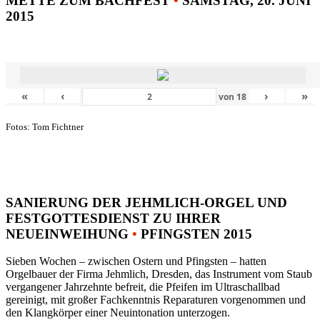
METTE ZUM BACHFEST
•
SAMSTAG, 20. JUNI
2015
«
‹
›
»
von
18
Fotos: Tom Fichtner
SANIERUNG DER JEHMLICH-ORGEL UND
FESTGOTTESDIENST ZU IHRER
NEUEINWEIHUNG
•
PFINGSTEN 2015
Sieben Wochen – zwischen Ostern und Pfingsten – hatten
Orgelbauer der Firma Jehmlich, Dresden, das Instrument vom Staub
vergangener Jahrzehnte befreit, die Pfeifen im Ultraschallbad
gereinigt, mit großer Fachkenntnis Reparaturen vorgenommen und
den Klangkörper einer Neuintonation unterzogen.