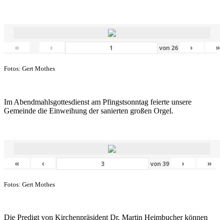
«
‹
›
von
26
Fotos: Gert Mothes
Im Abendmahlsgottesdienst am Pfingstsonntag feierte unsere
Gemeinde die Einweihung der sanierten großen Orgel.
«
‹
›
»
von
39
Fotos: Gert Mothes
Die Predigt von Kirchenpräsident Dr. Martin Heimbucher können