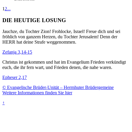
1
2
...
DIE HEUTIGE LOSUNG
Jauchze, du Tochter Zion! Frohlocke, Israel! Freue dich und sei
fröhlich von ganzem Herzen, du Tochter Jerusalem! Denn der
HERR hat deine Strafe weggenommen.
Zefanja 3,14-15
Christus ist gekommen und hat im Evangelium Frieden verkündigt
euch, die ihr fern wart, und Frieden denen, die nahe waren.
Epheser 2,17
© Evangelische Brüder-Unität – Herrnhuter Brüdergemeine
Weitere Informationen finden Sie hier
↑