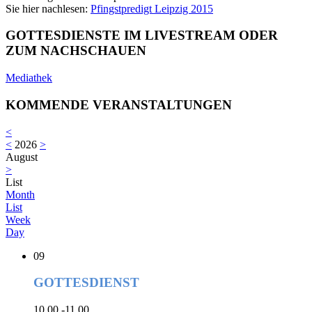
Sie hier nachlesen:
Pfingstpredigt Leipzig 2015
GOTTESDIENSTE IM LIVESTREAM ODER
ZUM NACHSCHAUEN
Mediathek
KOMMENDE VERANSTALTUNGEN
<
<
2026
>
August
>
List
Month
List
Week
Day
09
GOTTESDIENST
10.00 -11.00