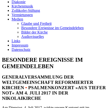
Diakonie
Kirchenmusik
Zollikofer-Stiftung
Vermietungen
Medien
Glaube und Freiheit
Besondere Ereignisse im Gemeindeleben
Bilder der Kirche
Audiovisuelles
Links
Impressum
Datenschutz
BESONDERE EREIGNISSE IM
GEMEINDELEBEN
GENERALVERSAMMLUNG DER
WELTGEMEINSCHAFT REFORMIERTER
KIRCHEN
•
PSALMENKONZERT »AUS TIEFER
NOT« AM 4. JULI 2017 IN DER
NIKOLAIKIRCHE
Am Dienstag, 4. Juli 2017, wirkte unsere Kantorei mit im