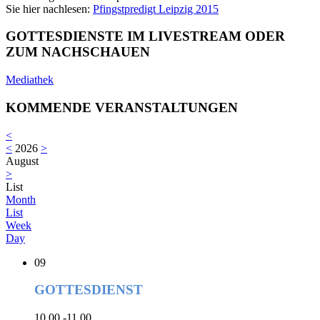
Sie hier nachlesen:
Pfingstpredigt Leipzig 2015
GOTTESDIENSTE IM LIVESTREAM ODER
ZUM NACHSCHAUEN
Mediathek
KOMMENDE VERANSTALTUNGEN
<
<
2026
>
August
>
List
Month
List
Week
Day
09
GOTTESDIENST
10.00 -11.00