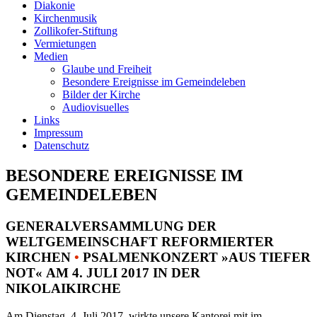
Diakonie
Kirchenmusik
Zollikofer-Stiftung
Vermietungen
Medien
Glaube und Freiheit
Besondere Ereignisse im Gemeindeleben
Bilder der Kirche
Audiovisuelles
Links
Impressum
Datenschutz
BESONDERE EREIGNISSE IM
GEMEINDELEBEN
GENERALVERSAMMLUNG DER
WELTGEMEINSCHAFT REFORMIERTER
KIRCHEN
•
PSALMENKONZERT »AUS TIEFER
NOT« AM 4. JULI 2017 IN DER
NIKOLAIKIRCHE
Am Dienstag, 4. Juli 2017, wirkte unsere Kantorei mit im