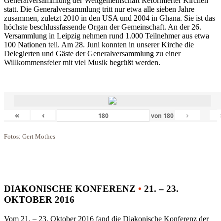
Generalversammlung der Weltgemeinschaft Reformierter Kirchen
statt. Die Generalversammlung tritt nur etwa alle sieben Jahre
zusammen, zuletzt 2010 in den USA und 2004 in Ghana. Sie ist das
höchste beschlussfassende Organ der Gemeinschaft. An der 26.
Versammlung in Leipzig nehmen rund 1.000 Teilnehmer aus etwa
100 Nationen teil. Am 28. Juni konnten in unserer Kirche die
Delegierten und Gäste der Generalversammlung zu einer
Willkommensfeier mit viel Musik begrüßt werden.
«
‹
›
von
180
Fotos: Gert Mothes
DIAKONISCHE KONFERENZ
•
21. – 23.
OKTOBER 2016
Vom 21. – 23. Oktober 2016 fand die Diakonische Konferenz der