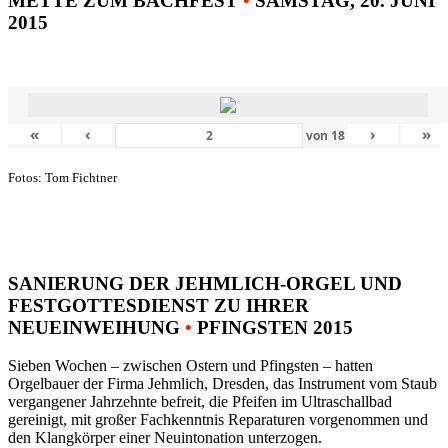
METTE ZUM BACHFEST
•
SAMSTAG, 20. JUNI
2015
«
‹
›
»
von
18
Fotos: Tom Fichtner
SANIERUNG DER JEHMLICH-ORGEL UND
FESTGOTTESDIENST ZU IHRER
NEUEINWEIHUNG
•
PFINGSTEN 2015
Sieben Wochen – zwischen Ostern und Pfingsten – hatten
Orgelbauer der Firma Jehmlich, Dresden, das Instrument vom Staub
vergangener Jahrzehnte befreit, die Pfeifen im Ultraschallbad
gereinigt, mit großer Fachkenntnis Reparaturen vorgenommen und
den Klangkörper einer Neuintonation unterzogen.