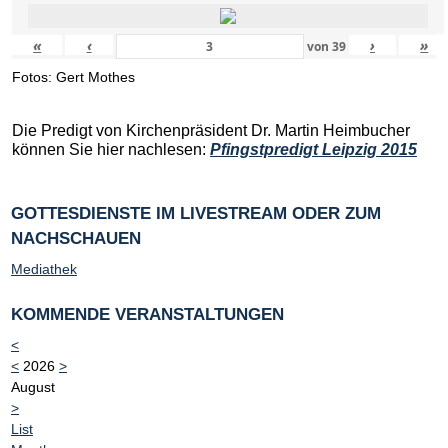
«
‹
›
»
von
39
Fotos: Gert Mothes
Die Predigt von Kirchenpräsident Dr. Martin Heimbucher
können Sie hier nachlesen:
Pfingstpredigt Leipzig 2015
GOTTESDIENSTE IM LIVESTREAM ODER ZUM
NACHSCHAUEN
Mediathek
KOMMENDE VERANSTALTUNGEN
<
<
2026
>
August
>
List