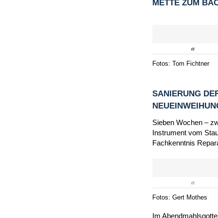
METTE ZUM BA
«
Fotos: Tom Fichtner
SANIERUNG DER
NEUEINWEIHU
Sieben Wochen – zwi
Instrument vom Staub
Fachkenntnis Repara
«
Fotos: Gert Mothes
Im Abendmahlsgottes