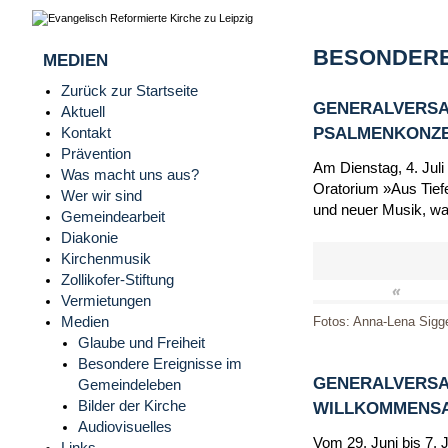
BESONDERE
MEDIEN
Zurück zur Startseite
GENERALVERSA
Aktuell
PSALMENKONZERT
Kontakt
Prävention
Am Dienstag, 4. Juli
Was macht uns aus?
Oratorium »Aus Tiefe
Wer wir sind
und neuer Musik, wa
Gemeindearbeit
Diakonie
Kirchenmusik
Zollikofer-Stiftung
«
Vermietungen
Medien
Fotos: Anna-Lena Sigg
Glaube und Freiheit
Besondere Ereignisse im
GENERALVERSA
Gemeindeleben
Bilder der Kirche
WILLKOMMENSAB
Audiovisuelles
Vom 29. Juni bis 7. 