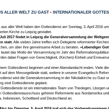
S ALLER WELT ZU GAST
•
INTERNATIONALER GOTTESD
 aus aller Welt haben den Gottesdienst am Sonntag, 3. April 2016 um
rten Kirche zu Leipzig gestaltet.
 Juli 2017 findet in Leipzig die Generalversammlung der Weltgem
n statt.
Alle sieben Jahre treffen sich Delegierte reformierter Kirche
chen, um über ihre gemeinsame Arbeit zu beraten.
»Lebendiger Gott
 lautet das Motto der Versammlung im Jahr des Reformationsjubiläu
en dabei Fragen von Gerechtigkeit, (Kirchen)-Einheit und Erneueru
einem Gottesdienst beginnen und einer Abendandacht enden. Viele die
t auf dem Messegelände statt, weitere in unserer Evangelisch Reform
dienst wird die Generalversammlung in der Nikolaikirche zu Gast se
g sind Gottesdienste geplant.
 Gottesdienste ist ein internationales Team von Theologen, Liturgen 
 Gottesdienstausschuss gehören Reformierte aus Nordamerika und 
a, Indonesien, Schottland und Deutschland an.
März bis Dienstag, 5. April 2016 traf sich das Vorbereitungstea