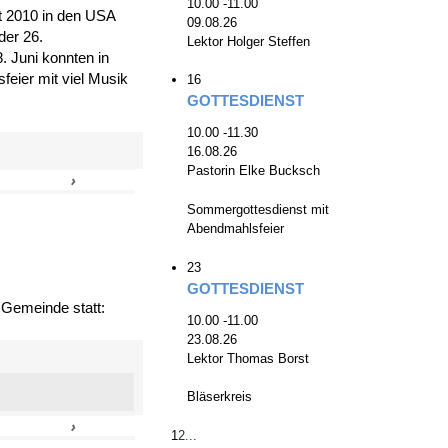
10.00 -11.00
zt 2010 in den USA
09.08.26
der 26.
Lektor Holger Steffen
. Juni konnten in
eier mit viel Musik
16
GOTTESDIENST
10.00 -11.30
16.08.26
Pastorin Elke Bucksch
›
»
Sommergottesdienst mit
Abendmahlsfeier
23
GOTTESDIENST
 Gemeinde statt:
10.00 -11.00
23.08.26
Lektor Thomas Borst
Bläserkreis
›
»
1
2
...