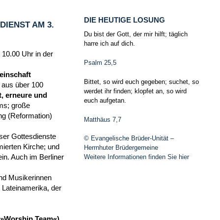
DIE HEUTIGE LOSUNG
IENST AM 3.
Du bist der Gott, der mir hilft; täglich
harre ich auf dich.
 10.00 Uhr in der
Psalm 25,5
einschaft
Bittet, so wird euch gegeben; suchet, so
n aus über 100
werdet ihr finden; klopfet an, so wird
, erneure und
euch aufgetan.
ms; große
ng (Reformation)
Matthäus 7,7
ser Gottesdienste
© Evangelische Brüder-Unität –
ierten Kirche; und
Herrnhuter Brüdergemeine
in. Auch im Berliner
Weitere Informationen finden Sie hier
und Musikerinnen
Lateinamerika, der
m (»Worship Team«)