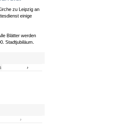
Kirche zu Leipzig an
tesdienst einige
le Blätter werden
. Stadtjubiläum.
›
»
6
›
»