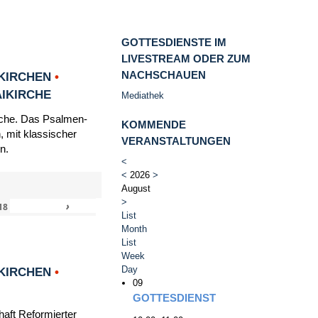
GOTTESDIENSTE IM
LIVESTREAM ODER ZUM
NACHSCHAUEN
KIRCHEN
•
AIKIRCHE
Mediathek
irche. Das Psalmen-
KOMMENDE
, mit klassischer
VERANSTALTUNGEN
n.
<
<
2026
>
August
>
›
»
18
List
Month
List
Week
Day
KIRCHEN
•
09
GOTTESDIENST
haft Reformierter