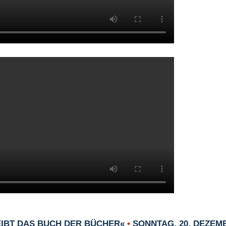
EIBT DAS BUCH DER BÜCHER«
•
SONNTAG, 20. DEZEMB