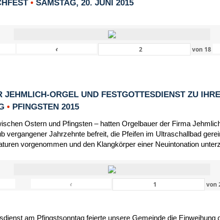
CHFEST
•
SAMSTAG, 20. JUNI 2015
‹
von
18
 JEHMLICH-ORGEL UND FESTGOTTESDIENST ZU IHR
NG
•
PFINGSTEN 2015
schen Ostern und Pfingsten – hatten Orgelbauer der Firma Jehmlic
 vergangener Jahrzehnte befreit, die Pfeifen im Ultraschallbad gerein
turen vorgenommen und den Klangkörper einer Neuintonation unter
‹
von
dienst am Pfingstsonntag feierte unsere Gemeinde die Einweihung d