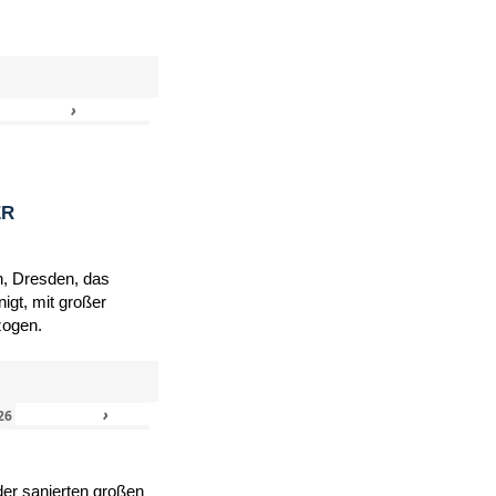
›
»
ER
h, Dresden, das
igt, mit großer
zogen.
›
»
26
er sanierten großen