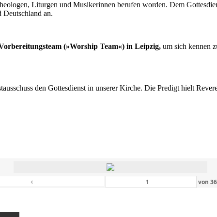
n Theologen, Liturgen und Musikerinnen berufen worden. Dem Gottesdi
d Deutschland an.
s Vorbereitungsteam (»Worship Team«) in Leipzig,
um sich kennen zu
nstausschuss den Gottesdienst in unserer Kirche. Die Predigt hielt Rev
‹
von
3