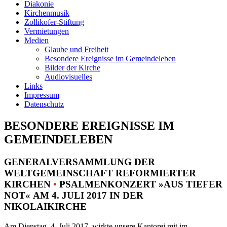
Diakonie
Kirchenmusik
Zollikofer-Stiftung
Vermietungen
Medien
Glaube und Freiheit
Besondere Ereignisse im Gemeindeleben
Bilder der Kirche
Audiovisuelles
Links
Impressum
Datenschutz
BESONDERE EREIGNISSE IM
GEMEINDELEBEN
GENERALVERSAMMLUNG DER
WELTGEMEINSCHAFT REFORMIERTER
KIRCHEN
•
PSALMENKONZERT »AUS TIEFER
NOT« AM 4. JULI 2017 IN DER
NIKOLAIKIRCHE
Am Dienstag, 4. Juli 2017, wirkte unsere Kantorei mit im