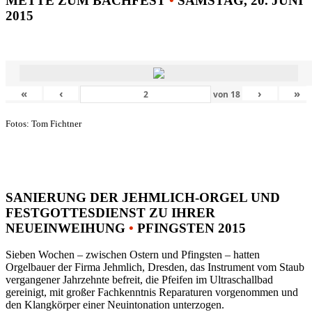
METTE ZUM BACHFEST
•
SAMSTAG, 20. JUNI
2015
«
‹
›
»
von
18
Fotos: Tom Fichtner
SANIERUNG DER JEHMLICH-ORGEL UND
FESTGOTTESDIENST ZU IHRER
NEUEINWEIHUNG
•
PFINGSTEN 2015
Sieben Wochen – zwischen Ostern und Pfingsten – hatten
Orgelbauer der Firma Jehmlich, Dresden, das Instrument vom Staub
vergangener Jahrzehnte befreit, die Pfeifen im Ultraschallbad
gereinigt, mit großer Fachkenntnis Reparaturen vorgenommen und
den Klangkörper einer Neuintonation unterzogen.