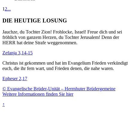
1
2
...
DIE HEUTIGE LOSUNG
Jauchze, du Tochter Zion! Frohlocke, Israel! Freue dich und sei
fröhlich von ganzem Herzen, du Tochter Jerusalem! Denn der
HERR hat deine Strafe weggenommen.
Zefanja 3,14-15
Christus ist gekommen und hat im Evangelium Frieden verkündigt
euch, die ihr fern wart, und Frieden denen, die nahe waren.
Epheser 2,17
© Evangelische Brüder-Unität – Herrnhuter Brüdergemeine
Weitere Informationen finden Sie hier
↑