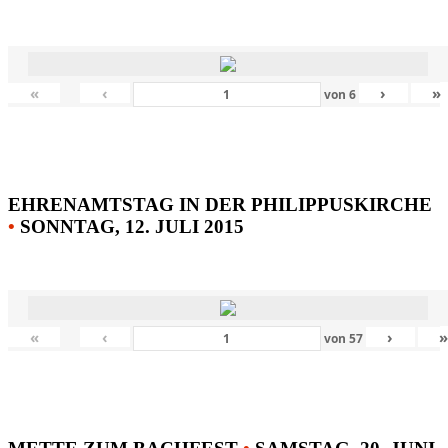
«
‹
›
»
von
6
EHRENAMTSTAG IN DER PHILIPPUSKIRCHE
•
SONNTAG, 12. JULI 2015
«
‹
›
von
57