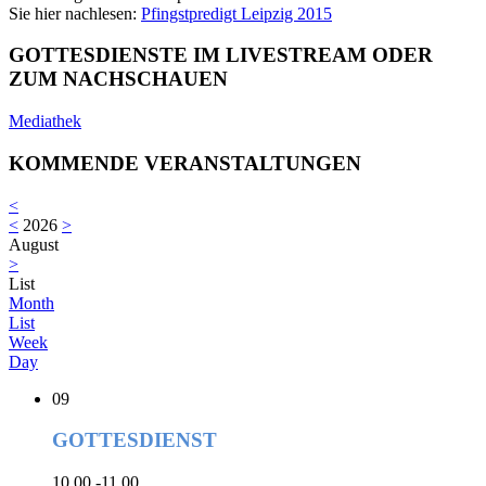
Sie hier nachlesen:
Pfingstpredigt Leipzig 2015
GOTTESDIENSTE IM LIVESTREAM ODER
ZUM NACHSCHAUEN
Mediathek
KOMMENDE VERANSTALTUNGEN
<
<
2026
>
August
>
List
Month
List
Week
Day
09
GOTTESDIENST
10.00 -11.00