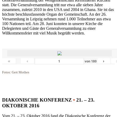
Generalversammlung der Weltgemeinschaft Reformierter Kirchen
statt. Die Generalversammlung tritt nur etwa alle sieben Jahre
zusammen, zuletzt 2010 in den USA und 2004 in Ghana. Sie ist das
höchste beschlussfassende Organ der Gemeinschaft. An der 26.
Versammlung in Leipzig nehmen rund 1.000 Teilnehmer aus etwa
100 Nationen teil. Am 28. Juni konnten in unserer Kirche die
Delegierten und Gäste der Generalversammlung zu einer
Willkommensfeier mit viel Musik begrüßt werden.
«
‹
›
von
180
Fotos: Gert Mothes
DIAKONISCHE KONFERENZ
•
21. – 23.
OKTOBER 2016
Vom 21. – 23. Oktober 2016 fand die Diakonische Konferenz der