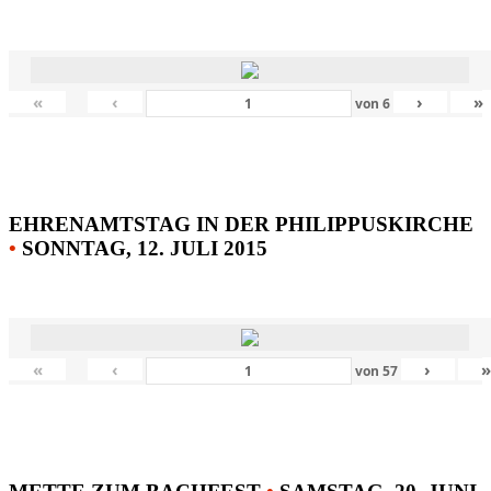
«
‹
›
»
von
6
EHRENAMTSTAG IN DER PHILIPPUSKIRCHE
•
SONNTAG, 12. JULI 2015
«
‹
›
von
57