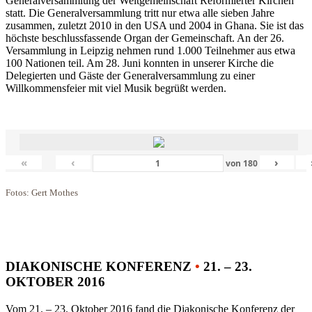
Generalversammlung der Weltgemeinschaft Reformierter Kirchen
statt. Die Generalversammlung tritt nur etwa alle sieben Jahre
zusammen, zuletzt 2010 in den USA und 2004 in Ghana. Sie ist das
höchste beschlussfassende Organ der Gemeinschaft. An der 26.
Versammlung in Leipzig nehmen rund 1.000 Teilnehmer aus etwa
100 Nationen teil. Am 28. Juni konnten in unserer Kirche die
Delegierten und Gäste der Generalversammlung zu einer
Willkommensfeier mit viel Musik begrüßt werden.
«
‹
›
von
180
Fotos: Gert Mothes
DIAKONISCHE KONFERENZ
•
21. – 23.
OKTOBER 2016
Vom 21. – 23. Oktober 2016 fand die Diakonische Konferenz der