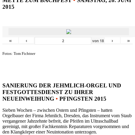
METTE ZUM BACHFEST
•
SAMSTAG, 20. JUNI
2015
«
‹
›
»
von
18
Fotos: Tom Fichtner
SANIERUNG DER JEHMLICH-ORGEL UND
FESTGOTTESDIENST ZU IHRER
NEUEINWEIHUNG
•
PFINGSTEN 2015
Sieben Wochen – zwischen Ostern und Pfingsten – hatten
Orgelbauer der Firma Jehmlich, Dresden, das Instrument vom Staub
vergangener Jahrzehnte befreit, die Pfeifen im Ultraschallbad
gereinigt, mit großer Fachkenntnis Reparaturen vorgenommen und
den Klangkörper einer Neuintonation unterzogen.