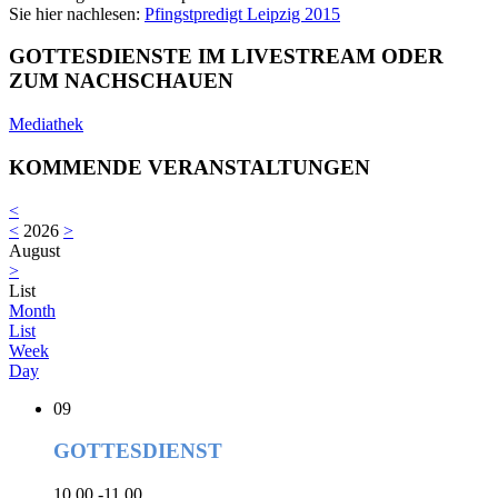
Sie hier nachlesen:
Pfingstpredigt Leipzig 2015
GOTTESDIENSTE IM LIVESTREAM ODER
ZUM NACHSCHAUEN
Mediathek
KOMMENDE VERANSTALTUNGEN
<
<
2026
>
August
>
List
Month
List
Week
Day
09
GOTTESDIENST
10.00 -11.00