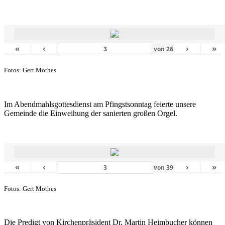
«
‹
›
»
von
26
Fotos: Gert Mothes
Im Abendmahlsgottesdienst am Pfingstsonntag feierte unsere
Gemeinde die Einweihung der sanierten großen Orgel.
«
‹
›
»
von
39
Fotos: Gert Mothes
Die Predigt von Kirchenpräsident Dr. Martin Heimbucher können