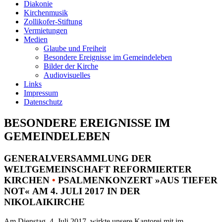
Diakonie
Kirchenmusik
Zollikofer-Stiftung
Vermietungen
Medien
Glaube und Freiheit
Besondere Ereignisse im Gemeindeleben
Bilder der Kirche
Audiovisuelles
Links
Impressum
Datenschutz
BESONDERE EREIGNISSE IM
GEMEINDELEBEN
GENERALVERSAMMLUNG DER
WELTGEMEINSCHAFT REFORMIERTER
KIRCHEN
•
PSALMENKONZERT »AUS TIEFER
NOT« AM 4. JULI 2017 IN DER
NIKOLAIKIRCHE
Am Dienstag, 4. Juli 2017, wirkte unsere Kantorei mit im