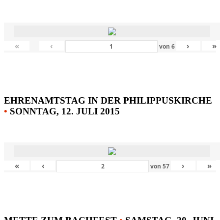
«
‹
›
»
von
6
EHRENAMTSTAG IN DER PHILIPPUSKIRCHE
•
SONNTAG, 12. JULI 2015
«
‹
›
»
von
57