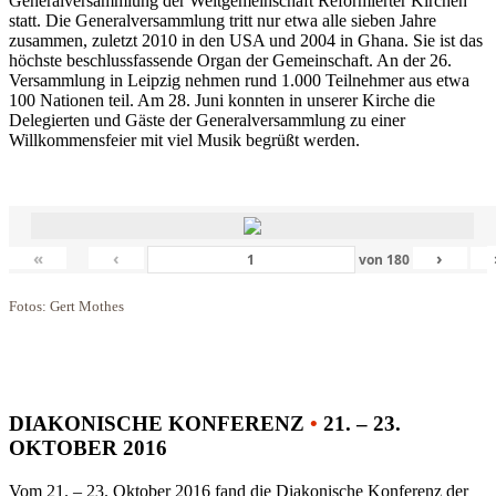
Generalversammlung der Weltgemeinschaft Reformierter Kirchen
statt. Die Generalversammlung tritt nur etwa alle sieben Jahre
zusammen, zuletzt 2010 in den USA und 2004 in Ghana. Sie ist das
höchste beschlussfassende Organ der Gemeinschaft. An der 26.
Versammlung in Leipzig nehmen rund 1.000 Teilnehmer aus etwa
100 Nationen teil. Am 28. Juni konnten in unserer Kirche die
Delegierten und Gäste der Generalversammlung zu einer
Willkommensfeier mit viel Musik begrüßt werden.
«
‹
›
von
180
Fotos: Gert Mothes
DIAKONISCHE KONFERENZ
•
21. – 23.
OKTOBER 2016
Vom 21. – 23. Oktober 2016 fand die Diakonische Konferenz der