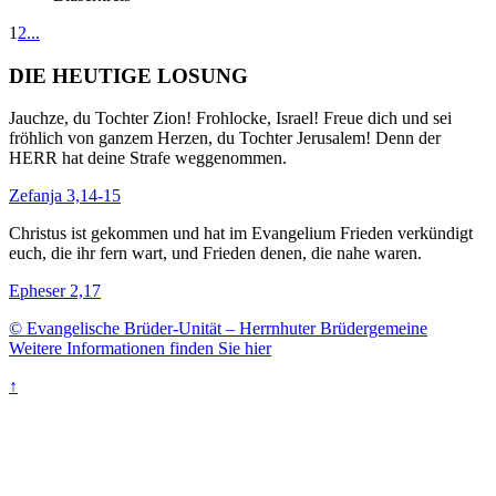
1
2
...
DIE HEUTIGE LOSUNG
Jauchze, du Tochter Zion! Frohlocke, Israel! Freue dich und sei
fröhlich von ganzem Herzen, du Tochter Jerusalem! Denn der
HERR hat deine Strafe weggenommen.
Zefanja 3,14-15
Christus ist gekommen und hat im Evangelium Frieden verkündigt
euch, die ihr fern wart, und Frieden denen, die nahe waren.
Epheser 2,17
© Evangelische Brüder-Unität – Herrnhuter Brüdergemeine
Weitere Informationen finden Sie hier
↑