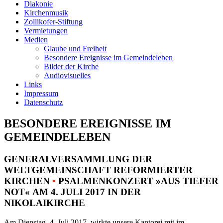
Diakonie
Kirchenmusik
Zollikofer-Stiftung
Vermietungen
Medien
Glaube und Freiheit
Besondere Ereignisse im Gemeindeleben
Bilder der Kirche
Audiovisuelles
Links
Impressum
Datenschutz
BESONDERE EREIGNISSE IM
GEMEINDELEBEN
GENERALVERSAMMLUNG DER
WELTGEMEINSCHAFT REFORMIERTER
KIRCHEN
•
PSALMENKONZERT »AUS TIEFER
NOT« AM 4. JULI 2017 IN DER
NIKOLAIKIRCHE
Am Dienstag, 4. Juli 2017, wirkte unsere Kantorei mit im