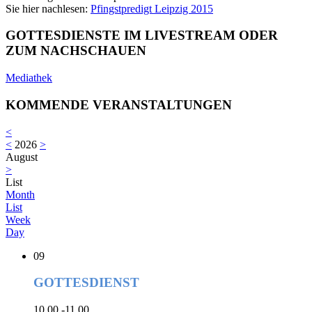
Sie hier nachlesen:
Pfingstpredigt Leipzig 2015
GOTTESDIENSTE IM LIVESTREAM ODER
ZUM NACHSCHAUEN
Mediathek
KOMMENDE VERANSTALTUNGEN
<
<
2026
>
August
>
List
Month
List
Week
Day
09
GOTTESDIENST
10.00 -11.00