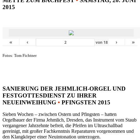
METTE ZUM BACHFEST
•
SAMSTAG, 20. JUNI
2015
«
‹
›
»
von
18
Fotos: Tom Fichtner
SANIERUNG DER JEHMLICH-ORGEL UND
FESTGOTTESDIENST ZU IHRER
NEUEINWEIHUNG
•
PFINGSTEN 2015
Sieben Wochen – zwischen Ostern und Pfingsten – hatten
Orgelbauer der Firma Jehmlich, Dresden, das Instrument vom Staub
vergangener Jahrzehnte befreit, die Pfeifen im Ultraschallbad
gereinigt, mit großer Fachkenntnis Reparaturen vorgenommen und
den Klangkörper einer Neuintonation unterzogen.