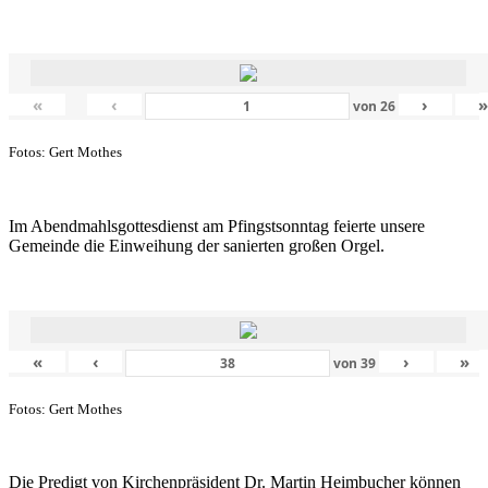
«
‹
›
von
26
Fotos: Gert Mothes
Im Abendmahlsgottesdienst am Pfingstsonntag feierte unsere
Gemeinde die Einweihung der sanierten großen Orgel.
«
‹
›
»
von
39
Fotos: Gert Mothes
Die Predigt von Kirchenpräsident Dr. Martin Heimbucher können