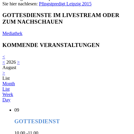
Sie hier nachlesen:
Pfingstpredigt Leipzig 2015
GOTTESDIENSTE IM LIVESTREAM ODER
ZUM NACHSCHAUEN
Mediathek
KOMMENDE VERANSTALTUNGEN
<
<
2026
>
August
>
List
Month
List
Week
Day
09
GOTTESDIENST
10.00 -11.00