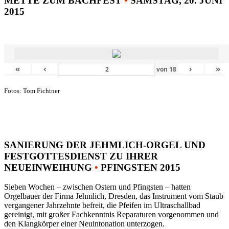
METTE ZUM BACHFEST
•
SAMSTAG, 20. JUNI
2015
«
‹
›
»
von
18
Fotos: Tom Fichtner
SANIERUNG DER JEHMLICH-ORGEL UND
FESTGOTTESDIENST ZU IHRER
NEUEINWEIHUNG
•
PFINGSTEN 2015
Sieben Wochen – zwischen Ostern und Pfingsten – hatten
Orgelbauer der Firma Jehmlich, Dresden, das Instrument vom Staub
vergangener Jahrzehnte befreit, die Pfeifen im Ultraschallbad
gereinigt, mit großer Fachkenntnis Reparaturen vorgenommen und
den Klangkörper einer Neuintonation unterzogen.