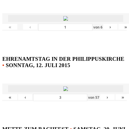
«
‹
›
»
von
6
EHRENAMTSTAG IN DER PHILIPPUSKIRCHE
•
SONNTAG, 12. JULI 2015
«
‹
›
»
von
57