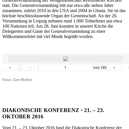
Generalversammlung der Weltgemeinschaft Reformierter Kirchen
statt. Die Generalversammlung tritt nur etwa alle sieben Jahre
zusammen, zuletzt 2010 in den USA und 2004 in Ghana. Sie ist das
höchste beschlussfassende Organ der Gemeinschaft. An der 26.
Versammlung in Leipzig nehmen rund 1.000 Teilnehmer aus etwa
100 Nationen teil. Am 28. Juni konnten in unserer Kirche die
Delegierten und Gäste der Generalversammlung zu einer
Willkommensfeier mit viel Musik begrüßt werden.
«
‹
›
von
180
Fotos: Gert Mothes
DIAKONISCHE KONFERENZ
•
21. – 23.
OKTOBER 2016
Vom 21. – 23. Oktober 2016 fand die Diakonische Konferenz der