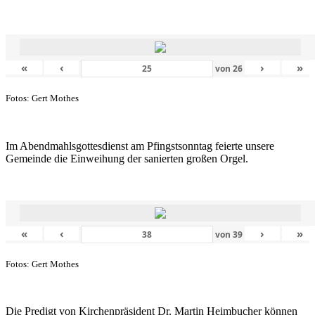
«
‹
›
»
von
26
Fotos: Gert Mothes
Im Abendmahlsgottesdienst am Pfingstsonntag feierte unsere
Gemeinde die Einweihung der sanierten großen Orgel.
«
‹
›
»
von
39
Fotos: Gert Mothes
Die Predigt von Kirchenpräsident Dr. Martin Heimbucher können