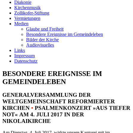
Diakonie
Kirchenmusik
Zollikofer-Stiftung
Vermietungen
Medien
Glaube und Freiheit
Besondere Ereignisse im Gemeindeleben
Bilder der Kirche
Audiovisuelles
Links
Impressum
Datenschutz
BESONDERE EREIGNISSE IM
GEMEINDELEBEN
GENERALVERSAMMLUNG DER
WELTGEMEINSCHAFT REFORMIERTER
KIRCHEN
•
PSALMENKONZERT »AUS TIEFER
NOT« AM 4. JULI 2017 IN DER
NIKOLAIKIRCHE
Am Dienstag, 4. Juli 2017, wirkte unsere Kantorei mit im