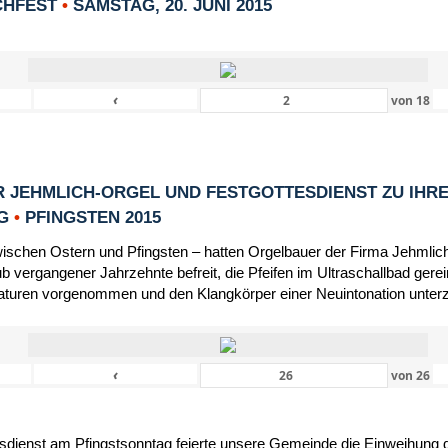
CHFEST
•
SAMSTAG, 20. JUNI 2015
‹
von
18
 JEHMLICH-ORGEL UND FESTGOTTESDIENST ZU IHR
NG
•
PFINGSTEN 2015
schen Ostern und Pfingsten – hatten Orgelbauer der Firma Jehmlic
 vergangener Jahrzehnte befreit, die Pfeifen im Ultraschallbad gerein
turen vorgenommen und den Klangkörper einer Neuintonation unter
‹
von
26
dienst am Pfingstsonntag feierte unsere Gemeinde die Einweihung d