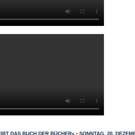
EIBT DAS BUCH DER BÜCHER«
•
SONNTAG, 20. DEZEMB