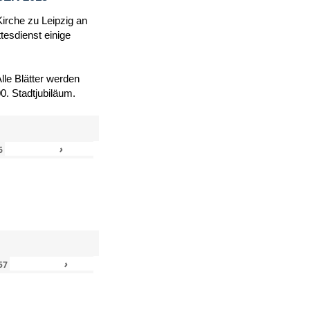
Kirche zu Leipzig an
tesdienst einige
le Blätter werden
. Stadtjubiläum.
›
»
6
›
»
57