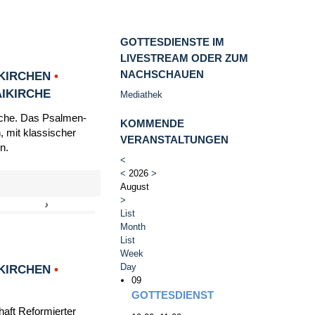
GOTTESDIENSTE IM
LIVESTREAM ODER ZUM
NACHSCHAUEN
KIRCHEN
•
AIKIRCHE
Mediathek
irche. Das Psalmen-
KOMMENDE
, mit klassischer
VERANSTALTUNGEN
n.
<
<
2026
>
August
>
›
»
List
Month
List
Week
Day
KIRCHEN
•
09
GOTTESDIENST
haft Reformierter