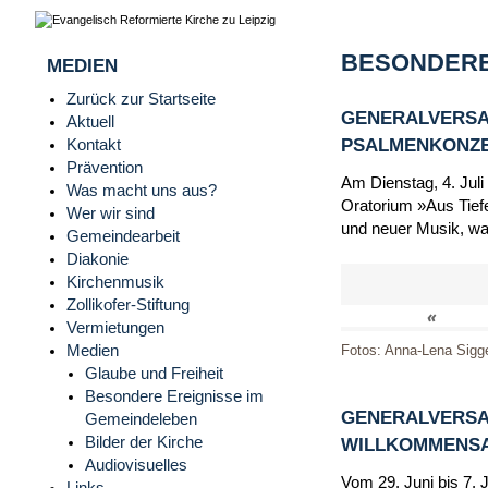
BESONDERE
MEDIEN
Zurück zur Startseite
GENERALVERSA
Aktuell
PSALMENKONZERT
Kontakt
Prävention
Am Dienstag, 4. Juli
Was macht uns aus?
Oratorium »Aus Tiefe
Wer wir sind
und neuer Musik, wa
Gemeindearbeit
Diakonie
Kirchenmusik
Zollikofer-Stiftung
«
Vermietungen
Medien
Fotos: Anna-Lena Sigg
Glaube und Freiheit
Besondere Ereignisse im
GENERALVERSA
Gemeindeleben
Bilder der Kirche
WILLKOMMENSAB
Audiovisuelles
Vom 29. Juni bis 7. 