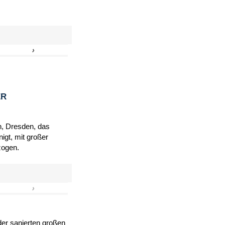
›
»
ER
h, Dresden, das
igt, mit großer
zogen.
›
»
er sanierten großen