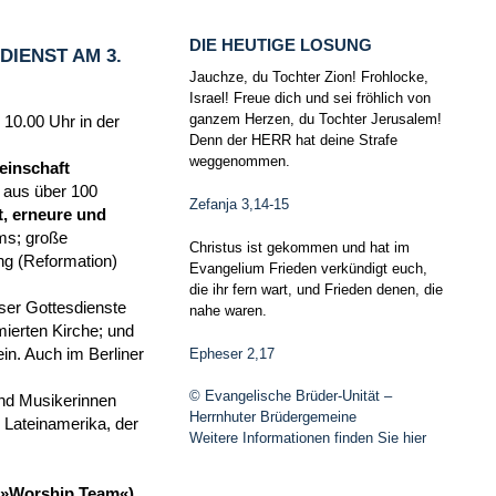
DIE HEUTIGE LOSUNG
IENST AM 3.
Jauchze, du Tochter Zion! Frohlocke,
Israel! Freue dich und sei fröhlich von
ganzem Herzen, du Tochter Jerusalem!
 10.00 Uhr in der
Denn der HERR hat deine Strafe
weggenommen.
einschaft
n aus über 100
Zefanja 3,14-15
, erneure und
ms; große
Christus ist gekommen und hat im
ng (Reformation)
Evangelium Frieden verkündigt euch,
die ihr fern wart, und Frieden denen, die
ser Gottesdienste
nahe waren.
ierten Kirche; und
Epheser 2,17
in. Auch im Berliner
© Evangelische Brüder-Unität –
und Musikerinnen
Herrnhuter Brüdergemeine
Lateinamerika, der
Weitere Informationen finden Sie hier
m (»Worship Team«)