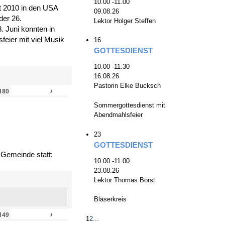
10.00 -11.00
zt 2010 in den USA
09.08.26
der 26.
Lektor Holger Steffen
. Juni konnten in
eier mit viel Musik
16
GOTTESDIENST
10.00 -11.30
16.08.26
Pastorin Elke Bucksch
›
»
180
Sommergottesdienst mit
Abendmahlsfeier
23
GOTTESDIENST
 Gemeinde statt:
10.00 -11.00
23.08.26
Lektor Thomas Borst
Bläserkreis
›
»
149
1
2
...