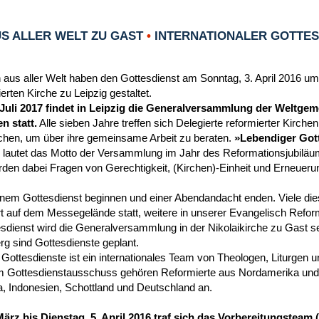
S ALLER WELT ZU GAST
•
INTERNATIONALER GOTTESD
 aus aller Welt haben den Gottesdienst am Sonntag, 3. April 2016 um
rten Kirche zu Leipzig gestaltet.
 Juli 2017 findet in Leipzig die Generalversammlung der Weltgem
n statt.
Alle sieben Jahre treffen sich Delegierte reformierter Kirche
chen, um über ihre gemeinsame Arbeit zu beraten.
»Lebendiger Gott
 lautet das Motto der Versammlung im Jahr des Reformationsjubiläu
en dabei Fragen von Gerechtigkeit, (Kirchen)-Einheit und Erneueru
einem Gottesdienst beginnen und einer Abendandacht enden. Viele die
t auf dem Messegelände statt, weitere in unserer Evangelisch Reform
dienst wird die Generalversammlung in der Nikolaikirche zu Gast se
g sind Gottesdienste geplant.
 Gottesdienste ist ein internationales Team von Theologen, Liturgen 
 Gottesdienstausschuss gehören Reformierte aus Nordamerika und 
a, Indonesien, Schottland und Deutschland an.
März bis Dienstag, 5. April 2016 traf sich das Vorbereitungstea