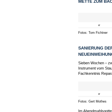
METTE ZUM BA
«
Fotos: Tom Fichtner
SANIERUNG DER
NEUEINWEIHU
Sieben Wochen – zwi
Instrument vom Staub
Fachkenntnis Repara
«
Fotos: Gert Mothes
Im Abendmahlsgottes