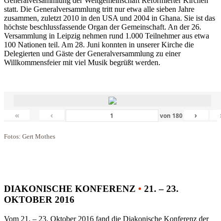
Generalversammlung der Weltgemeinschaft Reformierter Kirchen
statt. Die Generalversammlung tritt nur etwa alle sieben Jahre
zusammen, zuletzt 2010 in den USA und 2004 in Ghana. Sie ist das
höchste beschlussfassende Organ der Gemeinschaft. An der 26.
Versammlung in Leipzig nehmen rund 1.000 Teilnehmer aus etwa
100 Nationen teil. Am 28. Juni konnten in unserer Kirche die
Delegierten und Gäste der Generalversammlung zu einer
Willkommensfeier mit viel Musik begrüßt werden.
«
‹
›
von
180
Fotos: Gert Mothes
DIAKONISCHE KONFERENZ
•
21. – 23.
OKTOBER 2016
Vom 21. – 23. Oktober 2016 fand die Diakonische Konferenz der