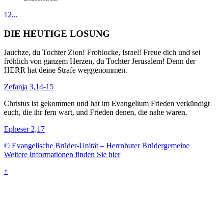
1
2
...
DIE HEUTIGE LOSUNG
Jauchze, du Tochter Zion! Frohlocke, Israel! Freue dich und sei
fröhlich von ganzem Herzen, du Tochter Jerusalem! Denn der
HERR hat deine Strafe weggenommen.
Zefanja 3,14-15
Christus ist gekommen und hat im Evangelium Frieden verkündigt
euch, die ihr fern wart, und Frieden denen, die nahe waren.
Epheser 2,17
© Evangelische Brüder-Unität – Herrnhuter Brüdergemeine
Weitere Informationen finden Sie hier
↑