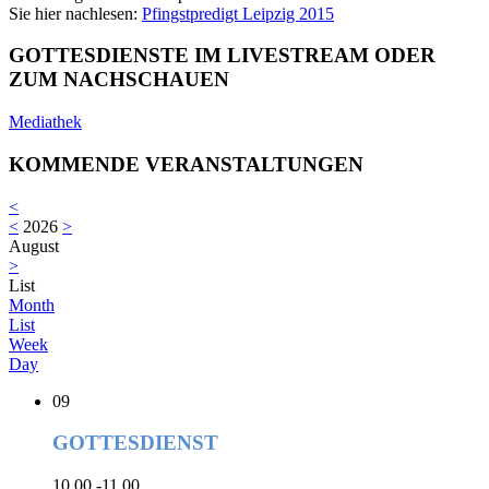
Sie hier nachlesen:
Pfingstpredigt Leipzig 2015
GOTTESDIENSTE IM LIVESTREAM ODER
ZUM NACHSCHAUEN
Mediathek
KOMMENDE VERANSTALTUNGEN
<
<
2026
>
August
>
List
Month
List
Week
Day
09
GOTTESDIENST
10.00 -11.00