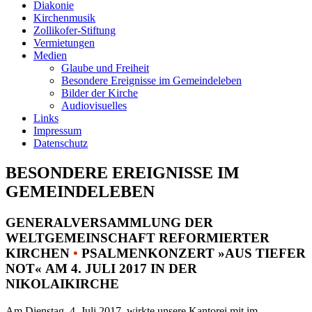
Diakonie
Kirchenmusik
Zollikofer-Stiftung
Vermietungen
Medien
Glaube und Freiheit
Besondere Ereignisse im Gemeindeleben
Bilder der Kirche
Audiovisuelles
Links
Impressum
Datenschutz
BESONDERE EREIGNISSE IM
GEMEINDELEBEN
GENERALVERSAMMLUNG DER
WELTGEMEINSCHAFT REFORMIERTER
KIRCHEN
•
PSALMENKONZERT »AUS TIEFER
NOT« AM 4. JULI 2017 IN DER
NIKOLAIKIRCHE
Am Dienstag, 4. Juli 2017, wirkte unsere Kantorei mit im