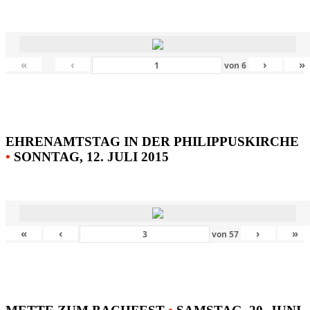
«
‹
›
»
von
6
EHRENAMTSTAG IN DER PHILIPPUSKIRCHE
•
SONNTAG, 12. JULI 2015
«
‹
›
»
von
57