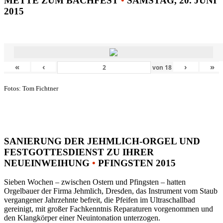
METTE ZUM BACHFEST
•
SAMSTAG, 20. JUNI
2015
«
‹
›
»
von
18
Fotos: Tom Fichtner
SANIERUNG DER JEHMLICH-ORGEL UND
FESTGOTTESDIENST ZU IHRER
NEUEINWEIHUNG
•
PFINGSTEN 2015
Sieben Wochen – zwischen Ostern und Pfingsten – hatten
Orgelbauer der Firma Jehmlich, Dresden, das Instrument vom Staub
vergangener Jahrzehnte befreit, die Pfeifen im Ultraschallbad
gereinigt, mit großer Fachkenntnis Reparaturen vorgenommen und
den Klangkörper einer Neuintonation unterzogen.