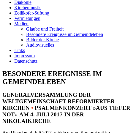
Diakonie
Kirchenmusik
Zollikofer-Stiftung
Vermietungen
Medien
Glaube und Freiheit
Besondere Ereignisse im Gemeindeleben
Bilder der Kirche
Audiovisuelles
Links
Impressum
Datenschutz
BESONDERE EREIGNISSE IM
GEMEINDELEBEN
GENERALVERSAMMLUNG DER
WELTGEMEINSCHAFT REFORMIERTER
KIRCHEN
•
PSALMENKONZERT »AUS TIEFER
NOT« AM 4. JULI 2017 IN DER
NIKOLAIKIRCHE
Am Dienstag, 4. Juli 2017, wirkte unsere Kantorei mit im