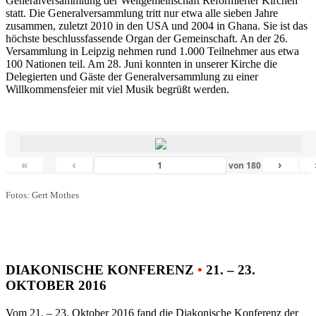
Generalversammlung der Weltgemeinschaft Reformierter Kirchen
statt. Die Generalversammlung tritt nur etwa alle sieben Jahre
zusammen, zuletzt 2010 in den USA und 2004 in Ghana. Sie ist das
höchste beschlussfassende Organ der Gemeinschaft. An der 26.
Versammlung in Leipzig nehmen rund 1.000 Teilnehmer aus etwa
100 Nationen teil. Am 28. Juni konnten in unserer Kirche die
Delegierten und Gäste der Generalversammlung zu einer
Willkommensfeier mit viel Musik begrüßt werden.
«
‹
›
von
180
Fotos: Gert Mothes
DIAKONISCHE KONFERENZ
•
21. – 23.
OKTOBER 2016
Vom 21. – 23. Oktober 2016 fand die Diakonische Konferenz der