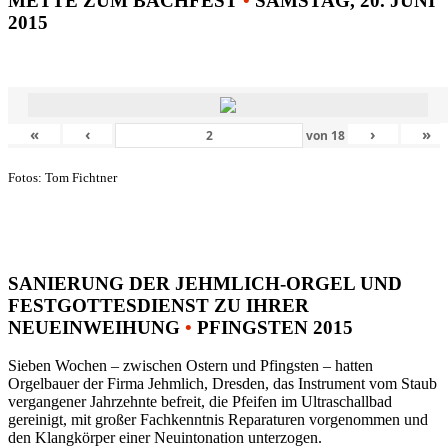
METTE ZUM BACHFEST
•
SAMSTAG, 20. JUNI
2015
«
‹
›
»
von
18
Fotos: Tom Fichtner
SANIERUNG DER JEHMLICH-ORGEL UND
FESTGOTTESDIENST ZU IHRER
NEUEINWEIHUNG
•
PFINGSTEN 2015
Sieben Wochen – zwischen Ostern und Pfingsten – hatten
Orgelbauer der Firma Jehmlich, Dresden, das Instrument vom Staub
vergangener Jahrzehnte befreit, die Pfeifen im Ultraschallbad
gereinigt, mit großer Fachkenntnis Reparaturen vorgenommen und
den Klangkörper einer Neuintonation unterzogen.