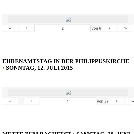
«
‹
›
»
von
6
EHRENAMTSTAG IN DER PHILIPPUSKIRCHE
•
SONNTAG, 12. JULI 2015
«
‹
›
von
57