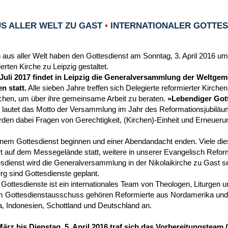
S ALLER WELT ZU GAST
•
INTERNATIONALER GOTTESD
 aus aller Welt haben den Gottesdienst am Sonntag, 3. April 2016 um
rten Kirche zu Leipzig gestaltet.
 Juli 2017 findet in Leipzig die Generalversammlung der Weltgem
n statt.
Alle sieben Jahre treffen sich Delegierte reformierter Kirche
chen, um über ihre gemeinsame Arbeit zu beraten.
»Lebendiger Gott
 lautet das Motto der Versammlung im Jahr des Reformationsjubiläu
en dabei Fragen von Gerechtigkeit, (Kirchen)-Einheit und Erneueru
einem Gottesdienst beginnen und einer Abendandacht enden. Viele die
t auf dem Messegelände statt, weitere in unserer Evangelisch Reform
dienst wird die Generalversammlung in der Nikolaikirche zu Gast se
g sind Gottesdienste geplant.
 Gottesdienste ist ein internationales Team von Theologen, Liturgen 
 Gottesdienstausschuss gehören Reformierte aus Nordamerika und 
a, Indonesien, Schottland und Deutschland an.
März bis Dienstag, 5. April 2016 traf sich das Vorbereitungstea