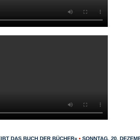
EIBT DAS BUCH DER BÜCHER«
•
SONNTAG, 20. DEZEMB