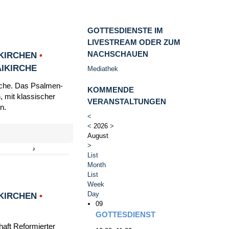
GOTTESDIENSTE IM
LIVESTREAM ODER ZUM
NACHSCHAUEN
KIRCHEN
•
AIKIRCHE
Mediathek
irche. Das Psalmen-
KOMMENDE
, mit klassischer
VERANSTALTUNGEN
n.
<
<
2026
>
August
>
›
»
List
Month
List
Week
Day
KIRCHEN
•
09
GOTTESDIENST
haft Reformierter