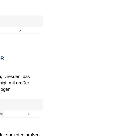
›
»
ER
h, Dresden, das
igt, mit großer
zogen.
›
»
26
er sanierten großen