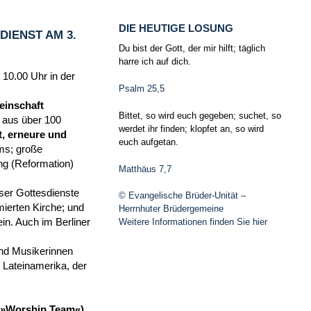
DIE HEUTIGE LOSUNG
IENST AM 3.
Du bist der Gott, der mir hilft; täglich
harre ich auf dich.
 10.00 Uhr in der
Psalm 25,5
einschaft
Bittet, so wird euch gegeben; suchet, so
n aus über 100
werdet ihr finden; klopfet an, so wird
, erneure und
euch aufgetan.
ms; große
ng (Reformation)
Matthäus 7,7
ser Gottesdienste
© Evangelische Brüder-Unität –
ierten Kirche; und
Herrnhuter Brüdergemeine
in. Auch im Berliner
Weitere Informationen finden Sie hier
und Musikerinnen
Lateinamerika, der
m (»Worship Team«)