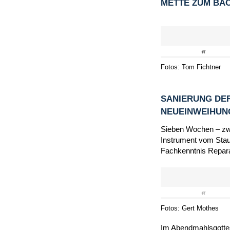
METTE ZUM BA
«
Fotos: Tom Fichtner
SANIERUNG DER
NEUEINWEIHU
Sieben Wochen – zwi
Instrument vom Staub
Fachkenntnis Repara
«
Fotos: Gert Mothes
Im Abendmahlsgottes