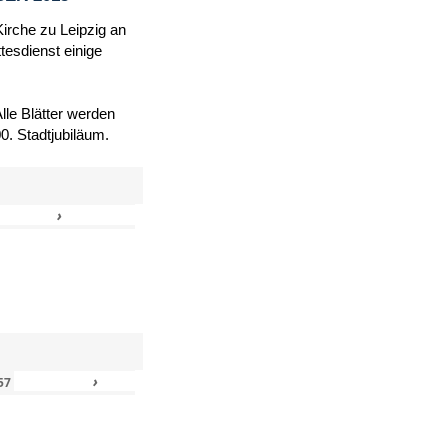
Kirche zu Leipzig an
tesdienst einige
le Blätter werden
. Stadtjubiläum.
›
»
›
»
57