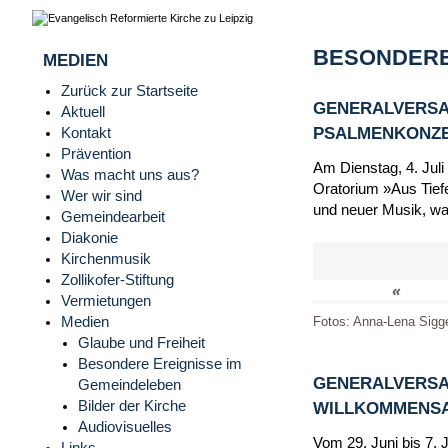
BESONDERE
MEDIEN
Zurück zur Startseite
GENERALVERSA
Aktuell
PSALMENKONZERT
Kontakt
Prävention
Am Dienstag, 4. Juli
Was macht uns aus?
Oratorium »Aus Tiefe
Wer wir sind
und neuer Musik, wa
Gemeindearbeit
Diakonie
Kirchenmusik
Zollikofer-Stiftung
«
Vermietungen
Medien
Fotos: Anna-Lena Sigg
Glaube und Freiheit
Besondere Ereignisse im
GENERALVERSA
Gemeindeleben
Bilder der Kirche
WILLKOMMENSAB
Audiovisuelles
Vom 29. Juni bis 7. 