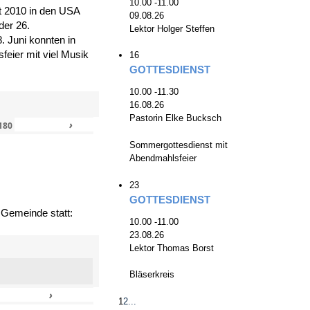
10.00 -11.00
zt 2010 in den USA
09.08.26
der 26.
Lektor Holger Steffen
. Juni konnten in
eier mit viel Musik
16
GOTTESDIENST
10.00 -11.30
16.08.26
Pastorin Elke Bucksch
›
»
180
Sommergottesdienst mit
Abendmahlsfeier
23
GOTTESDIENST
 Gemeinde statt:
10.00 -11.00
23.08.26
Lektor Thomas Borst
Bläserkreis
›
»
1
2
...