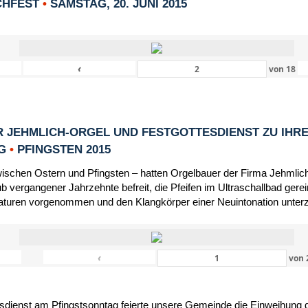
CHFEST
•
SAMSTAG, 20. JUNI 2015
‹
von
18
 JEHMLICH-ORGEL UND FESTGOTTESDIENST ZU IHR
NG
•
PFINGSTEN 2015
schen Ostern und Pfingsten – hatten Orgelbauer der Firma Jehmlic
 vergangener Jahrzehnte befreit, die Pfeifen im Ultraschallbad gerein
turen vorgenommen und den Klangkörper einer Neuintonation unter
‹
von
dienst am Pfingstsonntag feierte unsere Gemeinde die Einweihung d