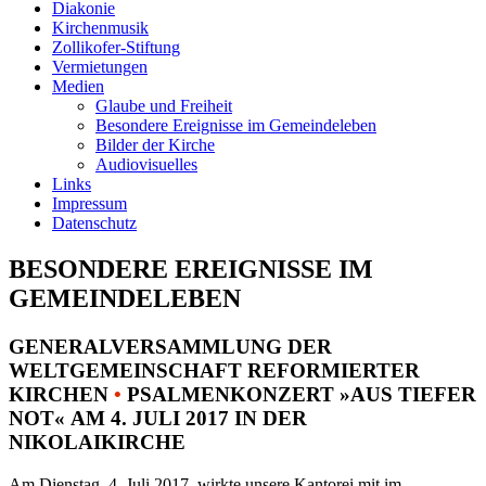
Diakonie
Kirchenmusik
Zollikofer-Stiftung
Vermietungen
Medien
Glaube und Freiheit
Besondere Ereignisse im Gemeindeleben
Bilder der Kirche
Audiovisuelles
Links
Impressum
Datenschutz
BESONDERE EREIGNISSE IM
GEMEINDELEBEN
GENERALVERSAMMLUNG DER
WELTGEMEINSCHAFT REFORMIERTER
KIRCHEN
•
PSALMENKONZERT »AUS TIEFER
NOT« AM 4. JULI 2017 IN DER
NIKOLAIKIRCHE
Am Dienstag, 4. Juli 2017, wirkte unsere Kantorei mit im