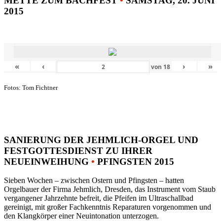
METTE ZUM BACHFEST
•
SAMSTAG, 20. JUNI
2015
«
‹
›
»
von
18
Fotos: Tom Fichtner
SANIERUNG DER JEHMLICH-ORGEL UND
FESTGOTTESDIENST ZU IHRER
NEUEINWEIHUNG
•
PFINGSTEN 2015
Sieben Wochen – zwischen Ostern und Pfingsten – hatten
Orgelbauer der Firma Jehmlich, Dresden, das Instrument vom Staub
vergangener Jahrzehnte befreit, die Pfeifen im Ultraschallbad
gereinigt, mit großer Fachkenntnis Reparaturen vorgenommen und
den Klangkörper einer Neuintonation unterzogen.