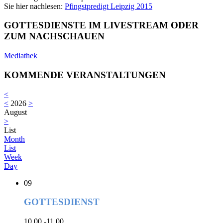
Sie hier nachlesen:
Pfingstpredigt Leipzig 2015
GOTTESDIENSTE IM LIVESTREAM ODER
ZUM NACHSCHAUEN
Mediathek
KOMMENDE VERANSTALTUNGEN
<
<
2026
>
August
>
List
Month
List
Week
Day
09
GOTTESDIENST
10.00 -11.00