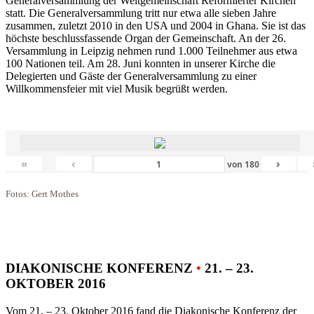
Generalversammlung der Weltgemeinschaft Reformierter Kirchen
statt. Die Generalversammlung tritt nur etwa alle sieben Jahre
zusammen, zuletzt 2010 in den USA und 2004 in Ghana. Sie ist das
höchste beschlussfassende Organ der Gemeinschaft. An der 26.
Versammlung in Leipzig nehmen rund 1.000 Teilnehmer aus etwa
100 Nationen teil. Am 28. Juni konnten in unserer Kirche die
Delegierten und Gäste der Generalversammlung zu einer
Willkommensfeier mit viel Musik begrüßt werden.
«
‹
›
von
180
Fotos: Gert Mothes
DIAKONISCHE KONFERENZ
•
21. – 23.
OKTOBER 2016
Vom 21. – 23. Oktober 2016 fand die Diakonische Konferenz der