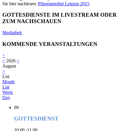
Sie hier nachlesen:
Pfingstpredigt Leipzig 2015
GOTTESDIENSTE IM LIVESTREAM ODER
ZUM NACHSCHAUEN
Mediathek
KOMMENDE VERANSTALTUNGEN
<
<
2026
>
August
>
List
Month
List
Week
Day
09
GOTTESDIENST
10.00 -11.00