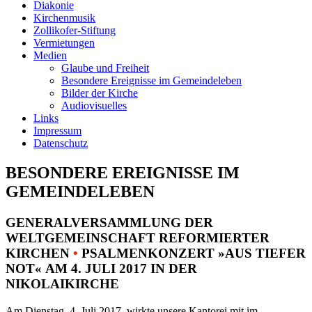
Diakonie
Kirchenmusik
Zollikofer-Stiftung
Vermietungen
Medien
Glaube und Freiheit
Besondere Ereignisse im Gemeindeleben
Bilder der Kirche
Audiovisuelles
Links
Impressum
Datenschutz
BESONDERE EREIGNISSE IM
GEMEINDELEBEN
GENERALVERSAMMLUNG DER
WELTGEMEINSCHAFT REFORMIERTER
KIRCHEN
•
PSALMENKONZERT »AUS TIEFER
NOT« AM 4. JULI 2017 IN DER
NIKOLAIKIRCHE
Am Dienstag, 4. Juli 2017, wirkte unsere Kantorei mit im