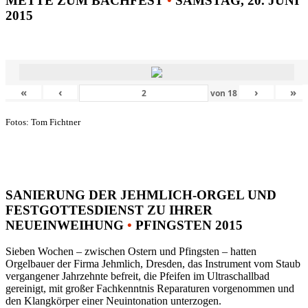
METTE ZUM BACHFEST
•
SAMSTAG, 20. JUNI
2015
«
‹
›
»
von
18
Fotos: Tom Fichtner
SANIERUNG DER JEHMLICH-ORGEL UND
FESTGOTTESDIENST ZU IHRER
NEUEINWEIHUNG
•
PFINGSTEN 2015
Sieben Wochen – zwischen Ostern und Pfingsten – hatten
Orgelbauer der Firma Jehmlich, Dresden, das Instrument vom Staub
vergangener Jahrzehnte befreit, die Pfeifen im Ultraschallbad
gereinigt, mit großer Fachkenntnis Reparaturen vorgenommen und
den Klangkörper einer Neuintonation unterzogen.