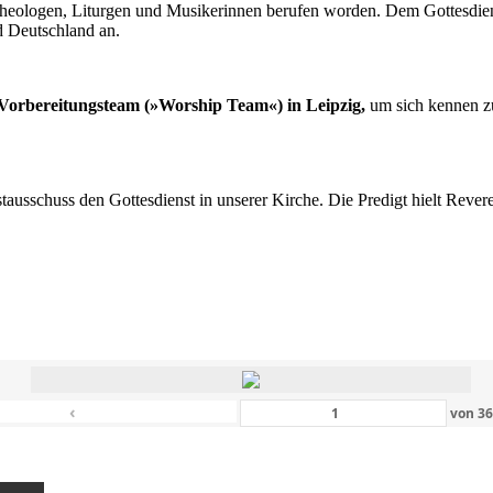
n Theologen, Liturgen und Musikerinnen berufen worden. Dem Gottesdi
d Deutschland an.
s Vorbereitungsteam (»Worship Team«) in Leipzig,
um sich kennen zu
nstausschuss den Gottesdienst in unserer Kirche. Die Predigt hielt Rev
‹
von
3