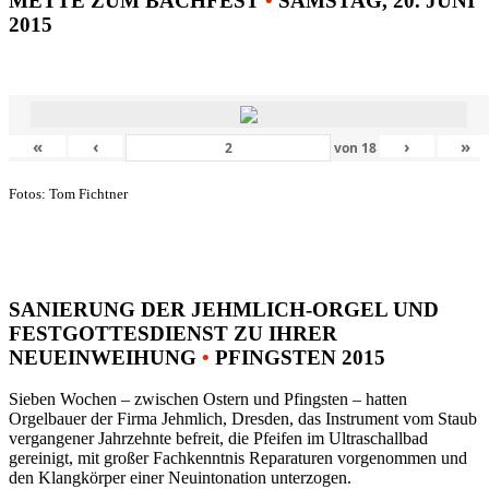
METTE ZUM BACHFEST
•
SAMSTAG, 20. JUNI
2015
«
‹
›
»
von
18
Fotos: Tom Fichtner
SANIERUNG DER JEHMLICH-ORGEL UND
FESTGOTTESDIENST ZU IHRER
NEUEINWEIHUNG
•
PFINGSTEN 2015
Sieben Wochen – zwischen Ostern und Pfingsten – hatten
Orgelbauer der Firma Jehmlich, Dresden, das Instrument vom Staub
vergangener Jahrzehnte befreit, die Pfeifen im Ultraschallbad
gereinigt, mit großer Fachkenntnis Reparaturen vorgenommen und
den Klangkörper einer Neuintonation unterzogen.