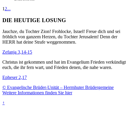
1
2
...
DIE HEUTIGE LOSUNG
Jauchze, du Tochter Zion! Frohlocke, Israel! Freue dich und sei
fröhlich von ganzem Herzen, du Tochter Jerusalem! Denn der
HERR hat deine Strafe weggenommen.
Zefanja 3,14-15
Christus ist gekommen und hat im Evangelium Frieden verkündigt
euch, die ihr fern wart, und Frieden denen, die nahe waren.
Epheser 2,17
© Evangelische Brüder-Unität – Herrnhuter Brüdergemeine
Weitere Informationen finden Sie hier
↑