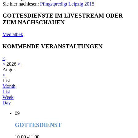
Sie hier nachlesen:
Pfingstpredigt Leipzig 2015
GOTTESDIENSTE IM LIVESTREAM ODER
ZUM NACHSCHAUEN
Mediathek
KOMMENDE VERANSTALTUNGEN
<
<
2026
>
August
>
List
Month
List
Week
Day
09
GOTTESDIENST
10.00 -11.00