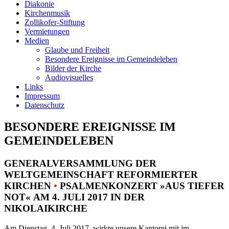
Diakonie
Kirchenmusik
Zollikofer-Stiftung
Vermietungen
Medien
Glaube und Freiheit
Besondere Ereignisse im Gemeindeleben
Bilder der Kirche
Audiovisuelles
Links
Impressum
Datenschutz
BESONDERE EREIGNISSE IM
GEMEINDELEBEN
GENERALVERSAMMLUNG DER
WELTGEMEINSCHAFT REFORMIERTER
KIRCHEN
•
PSALMENKONZERT »AUS TIEFER
NOT« AM 4. JULI 2017 IN DER
NIKOLAIKIRCHE
Am Dienstag, 4. Juli 2017, wirkte unsere Kantorei mit im