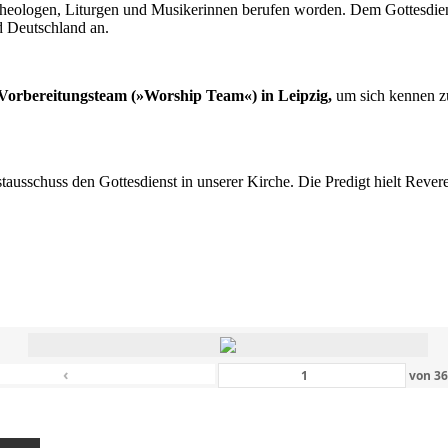
n Theologen, Liturgen und Musikerinnen berufen worden. Dem Gottesdi
d Deutschland an.
s Vorbereitungsteam (»Worship Team«) in Leipzig,
um sich kennen zu
nstausschuss den Gottesdienst in unserer Kirche. Die Predigt hielt Rev
‹
von
3