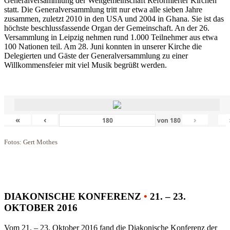
Generalversammlung der Weltgemeinschaft Reformierter Kirchen
statt. Die Generalversammlung tritt nur etwa alle sieben Jahre
zusammen, zuletzt 2010 in den USA und 2004 in Ghana. Sie ist das
höchste beschlussfassende Organ der Gemeinschaft. An der 26.
Versammlung in Leipzig nehmen rund 1.000 Teilnehmer aus etwa
100 Nationen teil. Am 28. Juni konnten in unserer Kirche die
Delegierten und Gäste der Generalversammlung zu einer
Willkommensfeier mit viel Musik begrüßt werden.
«
‹
›
von
180
Fotos: Gert Mothes
DIAKONISCHE KONFERENZ
•
21. – 23.
OKTOBER 2016
Vom 21. – 23. Oktober 2016 fand die Diakonische Konferenz der