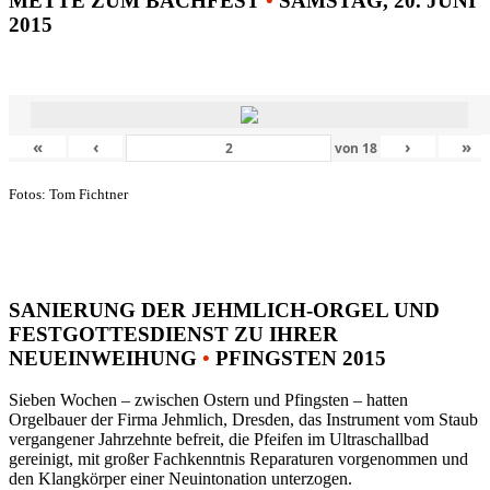
METTE ZUM BACHFEST
•
SAMSTAG, 20. JUNI
2015
«
‹
›
»
von
18
Fotos: Tom Fichtner
SANIERUNG DER JEHMLICH-ORGEL UND
FESTGOTTESDIENST ZU IHRER
NEUEINWEIHUNG
•
PFINGSTEN 2015
Sieben Wochen – zwischen Ostern und Pfingsten – hatten
Orgelbauer der Firma Jehmlich, Dresden, das Instrument vom Staub
vergangener Jahrzehnte befreit, die Pfeifen im Ultraschallbad
gereinigt, mit großer Fachkenntnis Reparaturen vorgenommen und
den Klangkörper einer Neuintonation unterzogen.