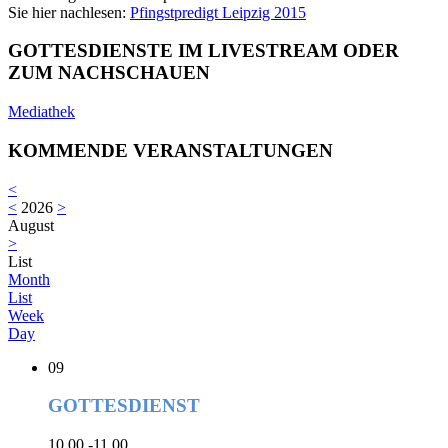
Sie hier nachlesen:
Pfingstpredigt Leipzig 2015
GOTTESDIENSTE IM LIVESTREAM ODER
ZUM NACHSCHAUEN
Mediathek
KOMMENDE VERANSTALTUNGEN
<
<
2026
>
August
>
List
Month
List
Week
Day
09
GOTTESDIENST
10.00 -11.00