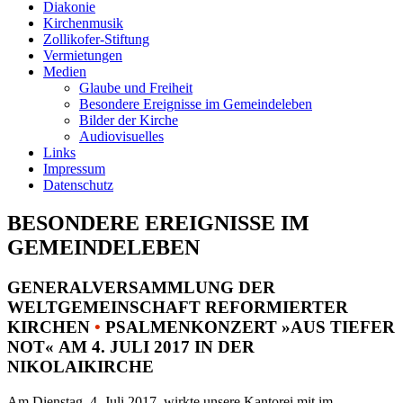
Diakonie
Kirchenmusik
Zollikofer-Stiftung
Vermietungen
Medien
Glaube und Freiheit
Besondere Ereignisse im Gemeindeleben
Bilder der Kirche
Audiovisuelles
Links
Impressum
Datenschutz
BESONDERE EREIGNISSE IM
GEMEINDELEBEN
GENERALVERSAMMLUNG DER
WELTGEMEINSCHAFT REFORMIERTER
KIRCHEN
•
PSALMENKONZERT »AUS TIEFER
NOT« AM 4. JULI 2017 IN DER
NIKOLAIKIRCHE
Am Dienstag, 4. Juli 2017, wirkte unsere Kantorei mit im