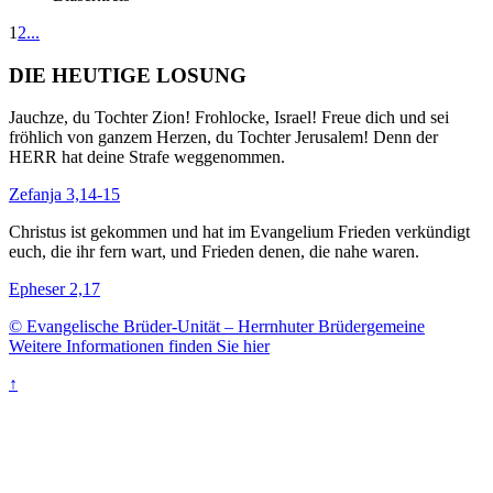
1
2
...
DIE HEUTIGE LOSUNG
Jauchze, du Tochter Zion! Frohlocke, Israel! Freue dich und sei
fröhlich von ganzem Herzen, du Tochter Jerusalem! Denn der
HERR hat deine Strafe weggenommen.
Zefanja 3,14-15
Christus ist gekommen und hat im Evangelium Frieden verkündigt
euch, die ihr fern wart, und Frieden denen, die nahe waren.
Epheser 2,17
© Evangelische Brüder-Unität – Herrnhuter Brüdergemeine
Weitere Informationen finden Sie hier
↑