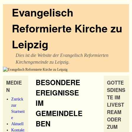
Evangelisch
Reformierte Kirche zu
Leipzig
Dies ist die Website der Evangelisch Reformierten
Kirchengemeinde zu Leipzig.
BESONDERE
MEDIE
GOTTE
N
SDIENS
EREIGNISSE
TE IM
Zurück
IM
LIVEST
zur
GEMEINDELE
REAM
Startseit
e
ODER
BEN
Aktuell
ZUM
Kontakt