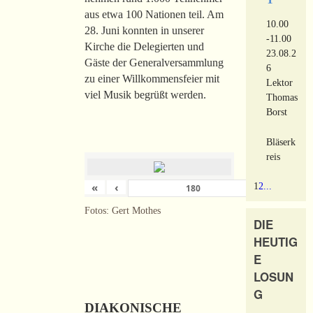
aus etwa 100 Nationen teil. Am
10.00
28. Juni konnten in unserer
-11.00
Kirche die Delegierten und
23.08.2
Gäste der Generalversammlung
6
zu einer Willkommensfeier mit
Lektor
viel Musik begrüßt werden.
Thomas
Borst
Bläserk
reis
«
‹
›
1
2
...
von
180
Fotos: Gert Mothes
DIE
HEUTIG
E
LOSUN
G
DIAKONISCHE