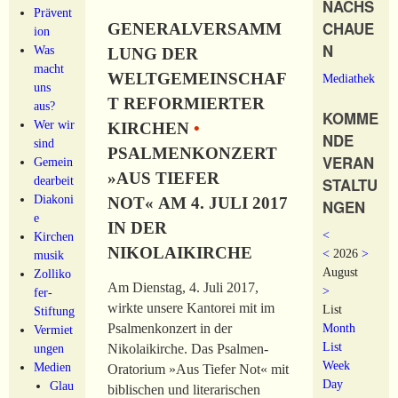
NACHS
Prävent
CHAUE
GENERALVERSAMM
ion
N
Was
LUNG DER
macht
WELTGEMEINSCHAF
Mediathek
uns
T REFORMIERTER
aus?
KOMME
Wer wir
KIRCHEN
•
NDE
sind
PSALMENKONZERT
VERAN
Gemein
»AUS TIEFER
dearbeit
STALTU
Diakoni
NOT« AM 4. JULI 2017
NGEN
e
IN DER
<
Kirchen
NIKOLAIKIRCHE
<
2026
>
musik
August
Zolliko
Am Dienstag, 4. Juli 2017,
>
fer-
wirkte unsere Kantorei mit im
List
Stiftung
Month
Psalmenkonzert in der
Vermiet
List
ungen
Nikolaikirche. Das Psalmen-
Week
Medien
Oratorium »Aus Tiefer Not« mit
Day
Glau
biblischen und literarischen