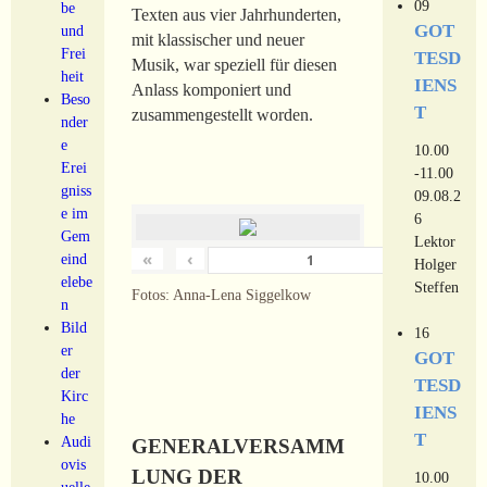
09
be
Texten aus vier Jahrhunderten,
GOT
und
mit klassischer und neuer
Frei
TESD
Musik, war speziell für diesen
heit
IENS
Anlass komponiert und
Beso
T
zusammengestellt worden.
nder
e
10.00
Erei
-11.00
gniss
09.08.2
e im
6
Gem
Lektor
«
‹
›
eind
von
18
Holger
elebe
Steffen
Fotos: Anna-Lena Siggelkow
n
Bild
16
er
GOT
der
TESD
Kirc
IENS
he
T
Audi
GENERALVERSAMM
ovis
LUNG DER
10.00
uelle