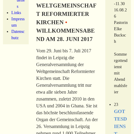
-11.30
WELTGEMEINSCHAF
s
16.08.2
Links
T REFORMIERTER
6
Impress
KIRCHEN
•
Pastorin
um
Elke
WILLKOMMENSABE
Datensc
Bucksc
hutz
ND AM 28. JUNI 2017
h
Vom 29. Juni bis 7. Juli 2017
Somme
findet in Leipzig die
rgottesd
Generalversammlung der
ienst
Weltgemeinschaft Reformierter
mit
Kirchen statt. Die
Abend
Generalversammlung tritt nur
mahlsfe
ier
etwa alle sieben Jahre
zusammen, zuletzt 2010 in den
23
USA und 2004 in Ghana. Sie ist
GOT
das höchste beschlussfassende
TESD
Organ der Gemeinschaft. An der
IENS
26. Versammlung in Leipzig
nehmen rund 1.000 Teilnehmer
T