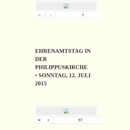
«
‹
›
von
6
EHRENAMTSTAG IN
DER
PHILIPPUSKIRCHE
•
SONNTAG, 12. JULI
2015
«
‹
›
von
57