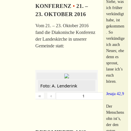
Siehe, was
KONFERENZ
•
21. –
ich früher
23. OKTOBER 2016
verkündigt
habe, ist
Vom 21. – 23. Oktober 2016
gekommen
. So
fand die Diakonische Konferenz
verkündige
der Landeskirche in unserer
ich auch
Gemeinde statt:
Neues; ehe
denn es
sprosst,
lasse ich’s
euch
hören.
Foto: A. Lenderink
Jesaja 42,9
«
‹
›
von
149
Der
Menschens
ohn ist’s,
der den
guten