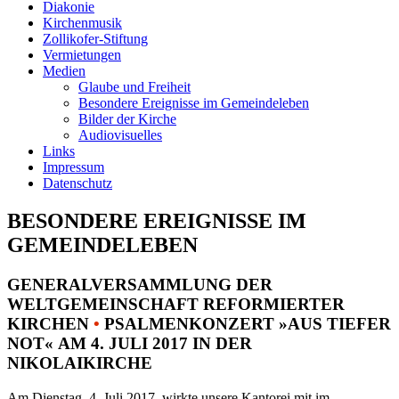
Diakonie
Kirchenmusik
Zollikofer-Stiftung
Vermietungen
Medien
Glaube und Freiheit
Besondere Ereignisse im Gemeindeleben
Bilder der Kirche
Audiovisuelles
Links
Impressum
Datenschutz
BESONDERE EREIGNISSE IM
GEMEINDELEBEN
GENERALVERSAMMLUNG DER
WELTGEMEINSCHAFT REFORMIERTER
KIRCHEN
•
PSALMENKONZERT »AUS TIEFER
NOT« AM 4. JULI 2017 IN DER
NIKOLAIKIRCHE
Am Dienstag, 4. Juli 2017, wirkte unsere Kantorei mit im