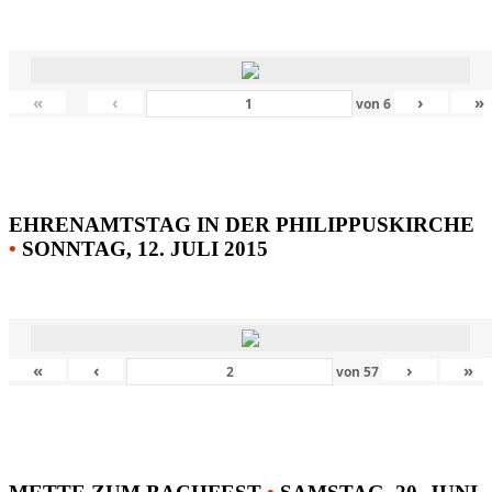
«
‹
›
»
von
6
EHRENAMTSTAG IN DER PHILIPPUSKIRCHE
•
SONNTAG, 12. JULI 2015
«
‹
›
»
von
57