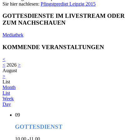
Sie hier nachlesen:
Pfingstpredigt Leipzig 2015
GOTTESDIENSTE IM LIVESTREAM ODER
ZUM NACHSCHAUEN
Mediathek
KOMMENDE VERANSTALTUNGEN
<
<
2026
>
August
>
List
Month
List
Week
Day
09
GOTTESDIENST
10.00 -11.00