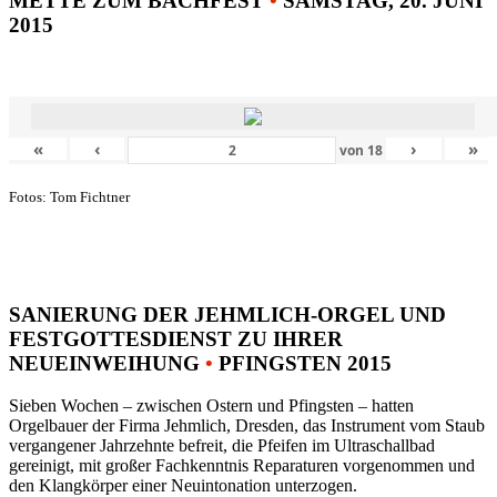
METTE ZUM BACHFEST
•
SAMSTAG, 20. JUNI
2015
«
‹
›
»
von
18
Fotos: Tom Fichtner
SANIERUNG DER JEHMLICH-ORGEL UND
FESTGOTTESDIENST ZU IHRER
NEUEINWEIHUNG
•
PFINGSTEN 2015
Sieben Wochen – zwischen Ostern und Pfingsten – hatten
Orgelbauer der Firma Jehmlich, Dresden, das Instrument vom Staub
vergangener Jahrzehnte befreit, die Pfeifen im Ultraschallbad
gereinigt, mit großer Fachkenntnis Reparaturen vorgenommen und
den Klangkörper einer Neuintonation unterzogen.