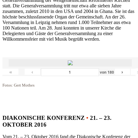
Generalversammlung der Weltgemeinschaft Reformierter Kirchen
statt. Die Generalversammlung tritt nur etwa alle sieben Jahre
zusammen, zuletzt 2010 in den USA und 2004 in Ghana. Sie ist das
höchste beschlussfassende Organ der Gemeinschaft. An der 26.
Versammlung in Leipzig nehmen rund 1.000 Teilnehmer aus etwa
100 Nationen teil. Am 28. Juni konnten in unserer Kirche die
Delegierten und Gäste der Generalversammlung zu einer
Willkommensfeier mit viel Musik begrüßt werden.
«
‹
›
von
180
Fotos: Gert Mothes
DIAKONISCHE KONFERENZ
•
21. – 23.
OKTOBER 2016
Vom 21. – 23. Oktober 2016 fand die Diakonische Konferenz der