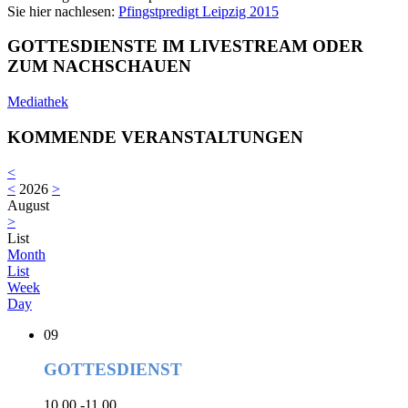
Sie hier nachlesen:
Pfingstpredigt Leipzig 2015
GOTTESDIENSTE IM LIVESTREAM ODER
ZUM NACHSCHAUEN
Mediathek
KOMMENDE VERANSTALTUNGEN
<
<
2026
>
August
>
List
Month
List
Week
Day
09
GOTTESDIENST
10.00 -11.00