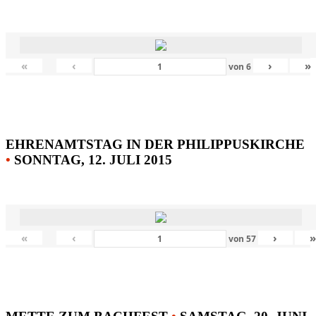
«
‹
›
»
von
6
EHRENAMTSTAG IN DER PHILIPPUSKIRCHE
•
SONNTAG, 12. JULI 2015
«
‹
›
von
57