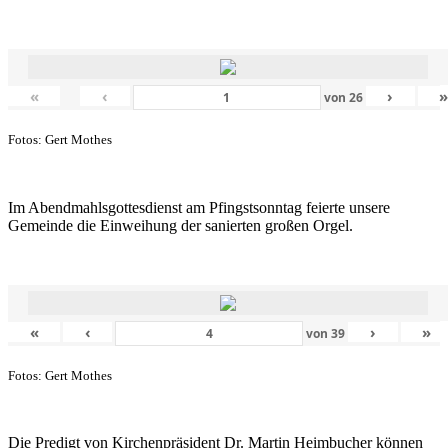
«
‹
›
von
26
Fotos: Gert Mothes
Im Abendmahlsgottesdienst am Pfingstsonntag feierte unsere
Gemeinde die Einweihung der sanierten großen Orgel.
«
‹
›
»
von
39
Fotos: Gert Mothes
Die Predigt von Kirchenpräsident Dr. Martin Heimbucher können