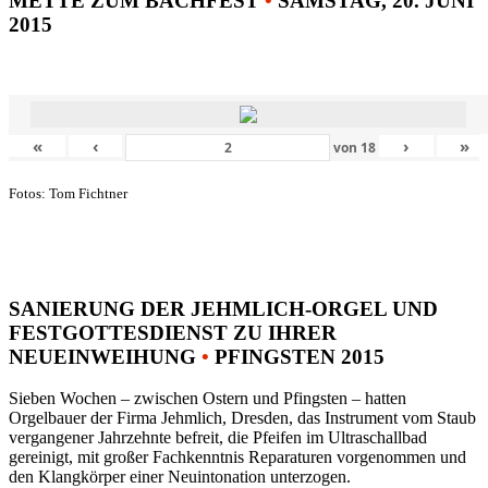
METTE ZUM BACHFEST
•
SAMSTAG, 20. JUNI
2015
«
‹
›
»
von
18
Fotos: Tom Fichtner
SANIERUNG DER JEHMLICH-ORGEL UND
FESTGOTTESDIENST ZU IHRER
NEUEINWEIHUNG
•
PFINGSTEN 2015
Sieben Wochen – zwischen Ostern und Pfingsten – hatten
Orgelbauer der Firma Jehmlich, Dresden, das Instrument vom Staub
vergangener Jahrzehnte befreit, die Pfeifen im Ultraschallbad
gereinigt, mit großer Fachkenntnis Reparaturen vorgenommen und
den Klangkörper einer Neuintonation unterzogen.