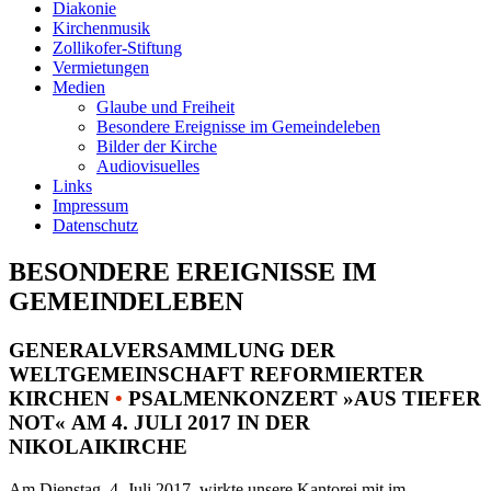
Diakonie
Kirchenmusik
Zollikofer-Stiftung
Vermietungen
Medien
Glaube und Freiheit
Besondere Ereignisse im Gemeindeleben
Bilder der Kirche
Audiovisuelles
Links
Impressum
Datenschutz
BESONDERE EREIGNISSE IM
GEMEINDELEBEN
GENERALVERSAMMLUNG DER
WELTGEMEINSCHAFT REFORMIERTER
KIRCHEN
•
PSALMENKONZERT »AUS TIEFER
NOT« AM 4. JULI 2017 IN DER
NIKOLAIKIRCHE
Am Dienstag, 4. Juli 2017, wirkte unsere Kantorei mit im