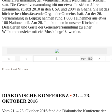
Generalversammlung der Weltgemeinschaft Reformierter Kirchen
statt. Die Generalversammlung tritt nur etwa alle sieben Jahre
zusammen, zuletzt 2010 in den USA und 2004 in Ghana. Sie ist das
höchste beschlussfassende Organ der Gemeinschaft. An der 26.
Versammlung in Leipzig nehmen rund 1.000 Teilnehmer aus etwa
100 Nationen teil. Am 28. Juni konnten in unserer Kirche die
Delegierten und Gäste der Generalversammlung zu einer
Willkommensfeier mit viel Musik begrüßt werden.
«
‹
›
von
180
Fotos: Gert Mothes
DIAKONISCHE KONFERENZ
•
21. – 23.
OKTOBER 2016
Vom 21. – 23. Oktober 2016 fand die Diakonische Konferenz der