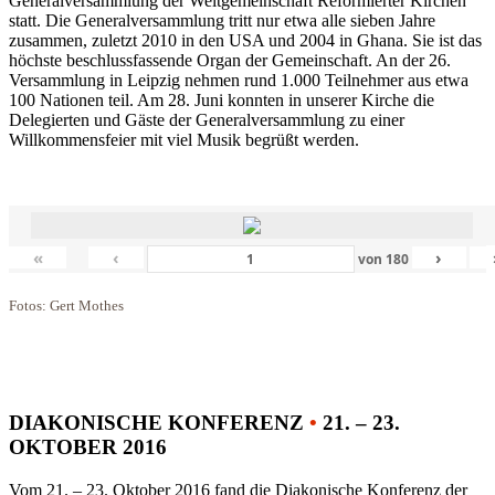
Generalversammlung der Weltgemeinschaft Reformierter Kirchen
statt. Die Generalversammlung tritt nur etwa alle sieben Jahre
zusammen, zuletzt 2010 in den USA und 2004 in Ghana. Sie ist das
höchste beschlussfassende Organ der Gemeinschaft. An der 26.
Versammlung in Leipzig nehmen rund 1.000 Teilnehmer aus etwa
100 Nationen teil. Am 28. Juni konnten in unserer Kirche die
Delegierten und Gäste der Generalversammlung zu einer
Willkommensfeier mit viel Musik begrüßt werden.
«
‹
›
von
180
Fotos: Gert Mothes
DIAKONISCHE KONFERENZ
•
21. – 23.
OKTOBER 2016
Vom 21. – 23. Oktober 2016 fand die Diakonische Konferenz der