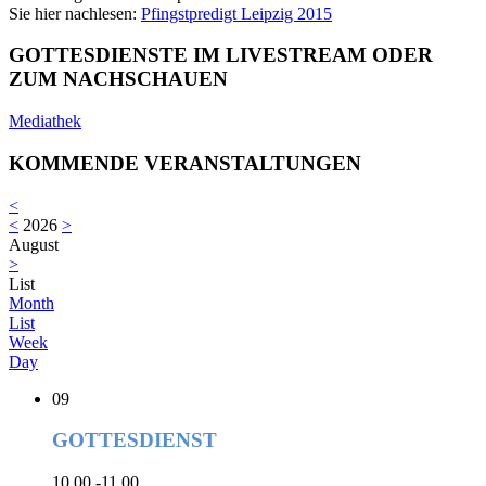
Sie hier nachlesen:
Pfingstpredigt Leipzig 2015
GOTTESDIENSTE IM LIVESTREAM ODER
ZUM NACHSCHAUEN
Mediathek
KOMMENDE VERANSTALTUNGEN
<
<
2026
>
August
>
List
Month
List
Week
Day
09
GOTTESDIENST
10.00 -11.00