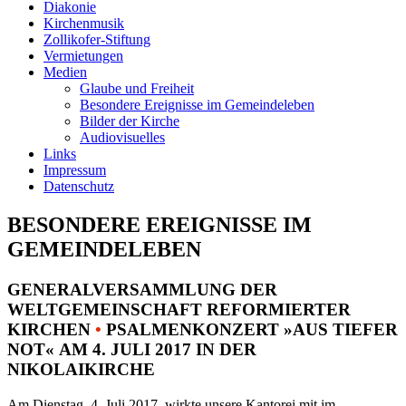
Diakonie
Kirchenmusik
Zollikofer-Stiftung
Vermietungen
Medien
Glaube und Freiheit
Besondere Ereignisse im Gemeindeleben
Bilder der Kirche
Audiovisuelles
Links
Impressum
Datenschutz
BESONDERE EREIGNISSE IM
GEMEINDELEBEN
GENERALVERSAMMLUNG DER
WELTGEMEINSCHAFT REFORMIERTER
KIRCHEN
•
PSALMENKONZERT »AUS TIEFER
NOT« AM 4. JULI 2017 IN DER
NIKOLAIKIRCHE
Am Dienstag, 4. Juli 2017, wirkte unsere Kantorei mit im