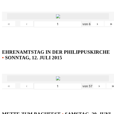
«
‹
›
»
von
6
EHRENAMTSTAG IN DER PHILIPPUSKIRCHE
•
SONNTAG, 12. JULI 2015
«
‹
›
von
57