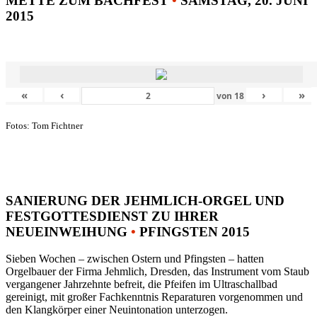
METTE ZUM BACHFEST
•
SAMSTAG, 20. JUNI
2015
«
‹
›
»
von
18
Fotos: Tom Fichtner
SANIERUNG DER JEHMLICH-ORGEL UND
FESTGOTTESDIENST ZU IHRER
NEUEINWEIHUNG
•
PFINGSTEN 2015
Sieben Wochen – zwischen Ostern und Pfingsten – hatten
Orgelbauer der Firma Jehmlich, Dresden, das Instrument vom Staub
vergangener Jahrzehnte befreit, die Pfeifen im Ultraschallbad
gereinigt, mit großer Fachkenntnis Reparaturen vorgenommen und
den Klangkörper einer Neuintonation unterzogen.