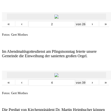
«
‹
›
»
von
26
Fotos: Gert Mothes
Im Abendmahlsgottesdienst am Pfingstsonntag feierte unsere
Gemeinde die Einweihung der sanierten großen Orgel.
«
‹
›
»
von
39
Fotos: Gert Mothes
Die Predigt von Kirchenpräsident Dr. Martin Heimbucher können