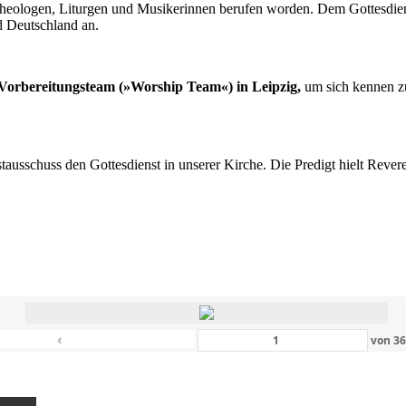
n Theologen, Liturgen und Musikerinnen berufen worden. Dem Gottesdi
d Deutschland an.
s Vorbereitungsteam (»Worship Team«) in Leipzig,
um sich kennen zu
nstausschuss den Gottesdienst in unserer Kirche. Die Predigt hielt Rev
‹
von
3