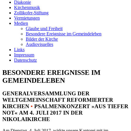
Diakonie
Kirchenmusik
Zollikofer-Stiftung
Vermietungen
Medien
Glaube und Freiheit
Besondere Ereignisse im Gemeindeleben
Bilder der Kirche
Audiovisuelles
Links
Impressum
Datenschutz
BESONDERE EREIGNISSE IM
GEMEINDELEBEN
GENERALVERSAMMLUNG DER
WELTGEMEINSCHAFT REFORMIERTER
KIRCHEN
•
PSALMENKONZERT »AUS TIEFER
NOT« AM 4. JULI 2017 IN DER
NIKOLAIKIRCHE
Am Dienstag, 4. Juli 2017, wirkte unsere Kantorei mit im