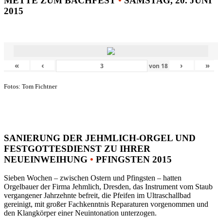
METTE ZUM BACHFEST
•
SAMSTAG, 20. JUNI
2015
«
‹
›
»
von
18
Fotos: Tom Fichtner
SANIERUNG DER JEHMLICH-ORGEL UND
FESTGOTTESDIENST ZU IHRER
NEUEINWEIHUNG
•
PFINGSTEN 2015
Sieben Wochen – zwischen Ostern und Pfingsten – hatten
Orgelbauer der Firma Jehmlich, Dresden, das Instrument vom Staub
vergangener Jahrzehnte befreit, die Pfeifen im Ultraschallbad
gereinigt, mit großer Fachkenntnis Reparaturen vorgenommen und
den Klangkörper einer Neuintonation unterzogen.