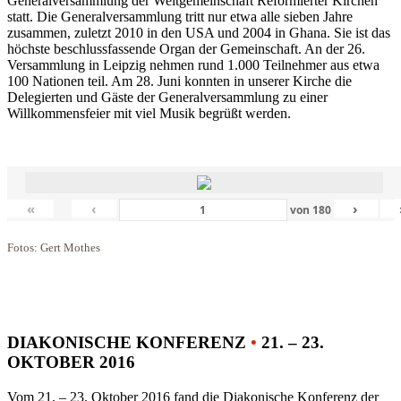
Generalversammlung der Weltgemeinschaft Reformierter Kirchen
statt. Die Generalversammlung tritt nur etwa alle sieben Jahre
zusammen, zuletzt 2010 in den USA und 2004 in Ghana. Sie ist das
höchste beschlussfassende Organ der Gemeinschaft. An der 26.
Versammlung in Leipzig nehmen rund 1.000 Teilnehmer aus etwa
100 Nationen teil. Am 28. Juni konnten in unserer Kirche die
Delegierten und Gäste der Generalversammlung zu einer
Willkommensfeier mit viel Musik begrüßt werden.
«
‹
›
von
180
Fotos: Gert Mothes
DIAKONISCHE KONFERENZ
•
21. – 23.
OKTOBER 2016
Vom 21. – 23. Oktober 2016 fand die Diakonische Konferenz der