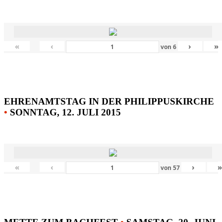
«
‹
›
»
von
6
EHRENAMTSTAG IN DER PHILIPPUSKIRCHE
•
SONNTAG, 12. JULI 2015
«
‹
›
von
57