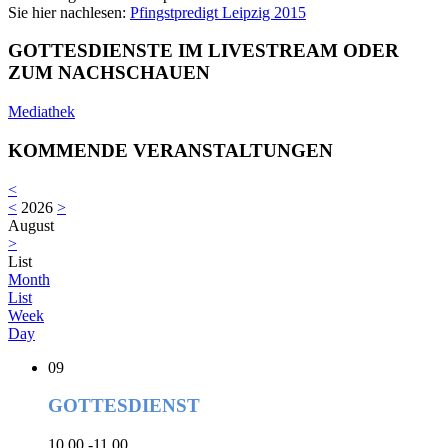
Sie hier nachlesen:
Pfingstpredigt Leipzig 2015
GOTTESDIENSTE IM LIVESTREAM ODER
ZUM NACHSCHAUEN
Mediathek
KOMMENDE VERANSTALTUNGEN
<
<
2026
>
August
>
List
Month
List
Week
Day
09
GOTTESDIENST
10.00 -11.00