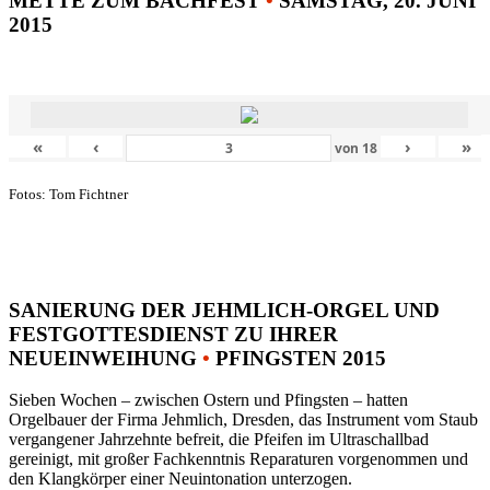
METTE ZUM BACHFEST
•
SAMSTAG, 20. JUNI
2015
«
‹
›
»
von
18
Fotos: Tom Fichtner
SANIERUNG DER JEHMLICH-ORGEL UND
FESTGOTTESDIENST ZU IHRER
NEUEINWEIHUNG
•
PFINGSTEN 2015
Sieben Wochen – zwischen Ostern und Pfingsten – hatten
Orgelbauer der Firma Jehmlich, Dresden, das Instrument vom Staub
vergangener Jahrzehnte befreit, die Pfeifen im Ultraschallbad
gereinigt, mit großer Fachkenntnis Reparaturen vorgenommen und
den Klangkörper einer Neuintonation unterzogen.