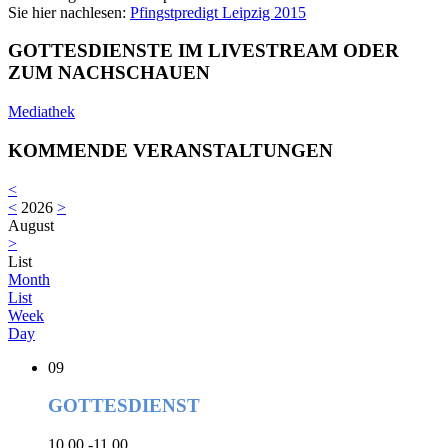
Sie hier nachlesen:
Pfingstpredigt Leipzig 2015
GOTTESDIENSTE IM LIVESTREAM ODER
ZUM NACHSCHAUEN
Mediathek
KOMMENDE VERANSTALTUNGEN
<
<
2026
>
August
>
List
Month
List
Week
Day
09
GOTTESDIENST
10.00 -11.00