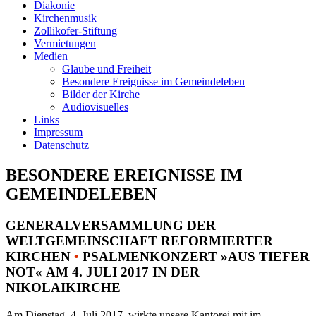
Diakonie
Kirchenmusik
Zollikofer-Stiftung
Vermietungen
Medien
Glaube und Freiheit
Besondere Ereignisse im Gemeindeleben
Bilder der Kirche
Audiovisuelles
Links
Impressum
Datenschutz
BESONDERE EREIGNISSE IM
GEMEINDELEBEN
GENERALVERSAMMLUNG DER
WELTGEMEINSCHAFT REFORMIERTER
KIRCHEN
•
PSALMENKONZERT »AUS TIEFER
NOT« AM 4. JULI 2017 IN DER
NIKOLAIKIRCHE
Am Dienstag, 4. Juli 2017, wirkte unsere Kantorei mit im