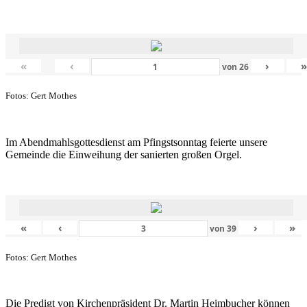
«
‹
›
von
26
Fotos: Gert Mothes
Im Abendmahlsgottesdienst am Pfingstsonntag feierte unsere
Gemeinde die Einweihung der sanierten großen Orgel.
«
‹
›
»
von
39
Fotos: Gert Mothes
Die Predigt von Kirchenpräsident Dr. Martin Heimbucher können