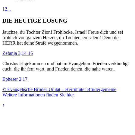
1
2
...
DIE HEUTIGE LOSUNG
Jauchze, du Tochter Zion! Frohlocke, Israel! Freue dich und sei
fröhlich von ganzem Herzen, du Tochter Jerusalem! Denn der
HERR hat deine Strafe weggenommen.
Zefanja 3,14-15
Christus ist gekommen und hat im Evangelium Frieden verkündigt
euch, die ihr fern wart, und Frieden denen, die nahe waren.
Epheser 2,17
© Evangelische Brüder-Unität – Herrnhuter Brüdergemeine
Weitere Informationen finden Sie hier
↑