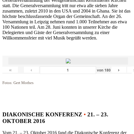
Generalversammlung der Weltgemeinschaft Reformierter Kirchen
statt. Die Generalversammlung tritt nur etwa alle sieben Jahre
zusammen, zuletzt 2010 in den USA und 2004 in Ghana. Sie ist das
höchste beschlussfassende Organ der Gemeinschaft. An der 26.
Versammlung in Leipzig nehmen rund 1.000 Teilnehmer aus etwa
100 Nationen teil. Am 28. Juni konnten in unserer Kirche die
Delegierten und Gäste der Generalversammlung zu einer
Willkommensfeier mit viel Musik begrüßt werden.
«
‹
›
von
180
Fotos: Gert Mothes
DIAKONISCHE KONFERENZ
•
21. – 23.
OKTOBER 2016
Vom 21. – 23. Oktober 2016 fand die Diakonische Konferenz der