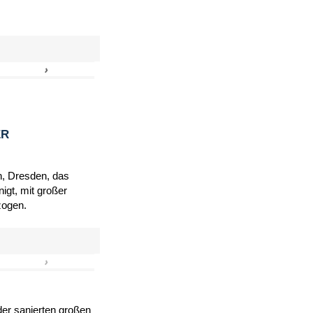
›
»
ER
h, Dresden, das
igt, mit großer
zogen.
›
»
er sanierten großen