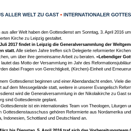
S ALLER WELT ZU GAST
•
INTERNATIONALER GOTTESD
 aus aller Welt haben den Gottesdienst am Sonntag, 3. April 2016 um
rten Kirche zu Leipzig gestaltet.
 Juli 2017 findet in Leipzig die Generalversammlung der Weltgem
n statt.
Alle sieben Jahre treffen sich Delegierte reformierter Kirche
chen, um über ihre gemeinsame Arbeit zu beraten.
»Lebendiger Gott
 lautet das Motto der Versammlung im Jahr des Reformationsjubiläu
en dabei Fragen von Gerechtigkeit, (Kirchen)-Einheit und Erneueru
einem Gottesdienst beginnen und einer Abendandacht enden. Viele die
t auf dem Messegelände statt, weitere in unserer Evangelisch Reform
dienst wird die Generalversammlung in der Nikolaikirche zu Gast se
g sind Gottesdienste geplant.
 Gottesdienste ist ein internationales Team von Theologen, Liturgen 
 Gottesdienstausschuss gehören Reformierte aus Nordamerika und 
a, Indonesien, Schottland und Deutschland an.
März bis Dienstag, 5. April 2016 traf sich das Vorbereitungstea