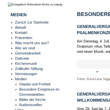
BESONDERE
MEDIEN
Zurück zur Startseite
GENERALVERSA
Aktuell
PSALMENKONZERT
Kontakt
Prävention
Am Dienstag, 4. Juli
Was macht uns aus?
Oratorium »Aus Tiefe
Wer wir sind
und neuer Musik, wa
Gemeindearbeit
Diakonie
Kirchenmusik
Zollikofer-Stiftung
«
Vermietungen
Medien
Fotos: Anna-Lena Sigg
Glaube und Freiheit
Besondere Ereignisse im
GENERALVERSA
Gemeindeleben
Bilder der Kirche
WILLKOMMENSAB
Audiovisuelles
Vom 29. Juni bis 7. 