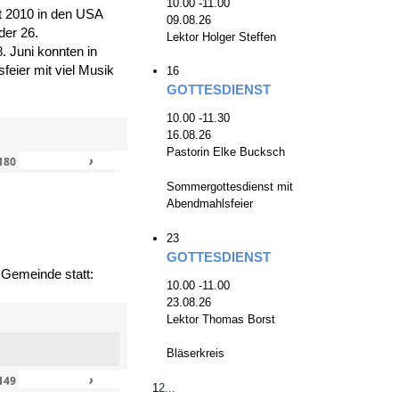
10.00 -11.00
zt 2010 in den USA
09.08.26
der 26.
Lektor Holger Steffen
. Juni konnten in
eier mit viel Musik
16
GOTTESDIENST
10.00 -11.30
16.08.26
Pastorin Elke Bucksch
›
»
180
Sommergottesdienst mit
Abendmahlsfeier
23
GOTTESDIENST
 Gemeinde statt:
10.00 -11.00
23.08.26
Lektor Thomas Borst
Bläserkreis
›
»
149
1
2
...