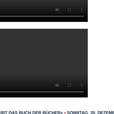
EIBT DAS BUCH DER BÜCHER«
•
SONNTAG, 20. DEZEMB