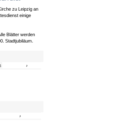
Kirche zu Leipzig an
tesdienst einige
le Blätter werden
. Stadtjubiläum.
›
»
6
›
»