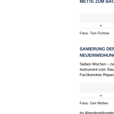
METTE ZUM BA
«
Fotos: Tom Fichtner
SANIERUNG DER
NEUEINWEIHU
Sieben Wochen – zwi
Instrument vom Staub
Fachkenntnis Repara
«
Fotos: Gert Mothes
Im Abendmahlsgottes