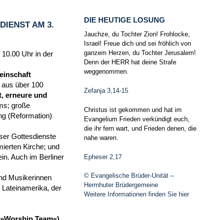
DIE HEUTIGE LOSUNG
IENST AM 3.
Jauchze, du Tochter Zion! Frohlocke,
Israel! Freue dich und sei fröhlich von
ganzem Herzen, du Tochter Jerusalem!
 10.00 Uhr in der
Denn der HERR hat deine Strafe
weggenommen.
einschaft
n aus über 100
Zefanja 3,14-15
, erneure und
ms; große
Christus ist gekommen und hat im
ng (Reformation)
Evangelium Frieden verkündigt euch,
die ihr fern wart, und Frieden denen, die
ser Gottesdienste
nahe waren.
ierten Kirche; und
Epheser 2,17
in. Auch im Berliner
© Evangelische Brüder-Unität –
und Musikerinnen
Herrnhuter Brüdergemeine
Lateinamerika, der
Weitere Informationen finden Sie hier
m (»Worship Team«)