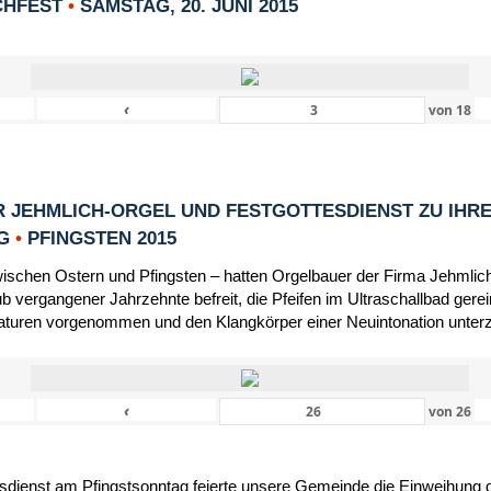
CHFEST
•
SAMSTAG, 20. JUNI 2015
‹
von
18
 JEHMLICH-ORGEL UND FESTGOTTESDIENST ZU IHR
NG
•
PFINGSTEN 2015
schen Ostern und Pfingsten – hatten Orgelbauer der Firma Jehmlic
 vergangener Jahrzehnte befreit, die Pfeifen im Ultraschallbad gerein
turen vorgenommen und den Klangkörper einer Neuintonation unter
‹
von
26
dienst am Pfingstsonntag feierte unsere Gemeinde die Einweihung d