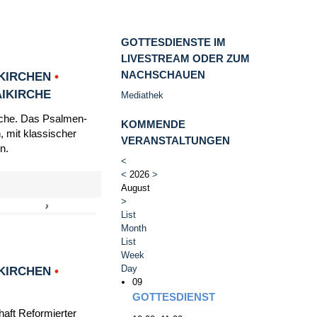
GOTTESDIENSTE IM
LIVESTREAM ODER ZUM
NACHSCHAUEN
KIRCHEN
•
AIKIRCHE
Mediathek
irche. Das Psalmen-
KOMMENDE
, mit klassischer
VERANSTALTUNGEN
n.
<
<
2026
>
August
>
›
»
List
Month
List
Week
Day
KIRCHEN
•
09
GOTTESDIENST
haft Reformierter