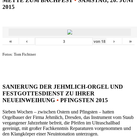
METTE ZUM BACHFEST
•
SAMSTAG, 20. JUNI
2015
«
‹
›
»
von
18
Fotos: Tom Fichtner
SANIERUNG DER JEHMLICH-ORGEL UND
FESTGOTTESDIENST ZU IHRER
NEUEINWEIHUNG
•
PFINGSTEN 2015
Sieben Wochen – zwischen Ostern und Pfingsten – hatten
Orgelbauer der Firma Jehmlich, Dresden, das Instrument vom Staub
vergangener Jahrzehnte befreit, die Pfeifen im Ultraschallbad
gereinigt, mit großer Fachkenntnis Reparaturen vorgenommen und
den Klangkörper einer Neuintonation unterzogen.