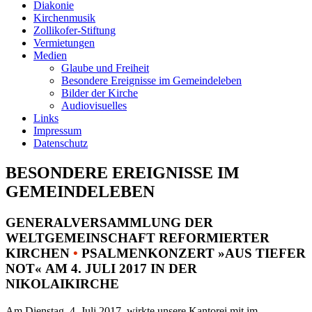
Diakonie
Kirchenmusik
Zollikofer-Stiftung
Vermietungen
Medien
Glaube und Freiheit
Besondere Ereignisse im Gemeindeleben
Bilder der Kirche
Audiovisuelles
Links
Impressum
Datenschutz
BESONDERE EREIGNISSE IM
GEMEINDELEBEN
GENERALVERSAMMLUNG DER
WELTGEMEINSCHAFT REFORMIERTER
KIRCHEN
•
PSALMENKONZERT »AUS TIEFER
NOT« AM 4. JULI 2017 IN DER
NIKOLAIKIRCHE
Am Dienstag, 4. Juli 2017, wirkte unsere Kantorei mit im