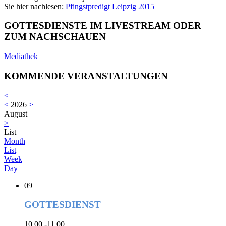
Sie hier nachlesen:
Pfingstpredigt Leipzig 2015
GOTTESDIENSTE IM LIVESTREAM ODER
ZUM NACHSCHAUEN
Mediathek
KOMMENDE VERANSTALTUNGEN
<
<
2026
>
August
>
List
Month
List
Week
Day
09
GOTTESDIENST
10.00 -11.00