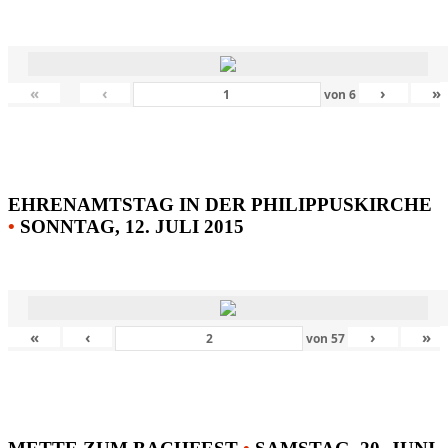
«
‹
›
»
von
6
EHRENAMTSTAG IN DER PHILIPPUSKIRCHE
•
SONNTAG, 12. JULI 2015
«
‹
›
»
von
57